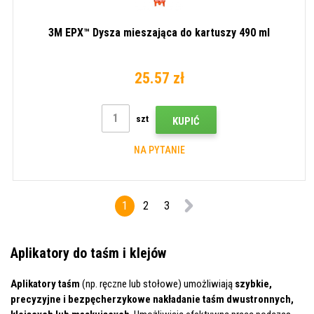
3M EPX™ Dysza mieszająca do kartuszy 490 ml
25.57 zł
szt
KUPIĆ
NA PYTANIE
1
2
3
Aplikatory do taśm i klejów
Aplikatory taśm
(np. ręczne lub stołowe) umożliwiają
szybkie,
precyzyjne i bezpęcherzykowe nakładanie taśm dwustronnych,