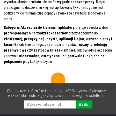
wysoką jakość rezultatu, ale także
wygodę podczas pracy
. Dzięki
precyzyjnemu dozowaniu klej jest aplikowany tylko tam, gdzie jest
potrzebny, co minimalizuje odpady i zwiększa czystość środowiska
pracy.
Kategoria Akcesoria do klejenia i aplikatory
oferuje szeroki wybór
profesjonalnych narzędzi i akcesoriów
przeznaczonych do
efektywnej, precyzyjnej i czystej aplikacji klejów, uszczelniaczy i
taśm
. Niezależnie od tego, czy chodzi o
montaż ręczny, produkcję
przemysłową czy zastosowania reklamowe
, odpowiednie akcesoria
zapewnią
niezawodne, estetyczne i długotrwale funkcjonalne
połączenie
przy każdym użyciu.
Chcesz uzyskać zniżkę i zaoszczędzić? Otrzymywać ciekawe
wskazówki i instrukcje? Zapisz się do naszego newslettera.
Wyślij.