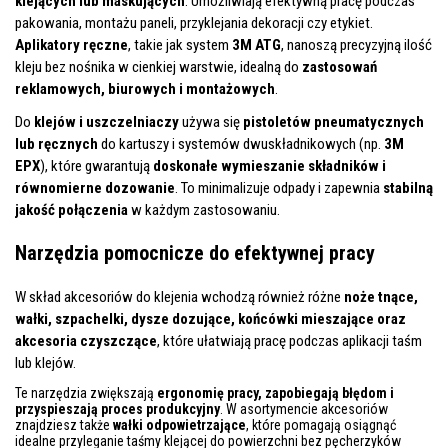
klejących lub maskujących
. Umożliwiają efektywną pracę podczas
pakowania, montażu paneli, przyklejania dekoracji czy etykiet.
Aplikatory ręczne
, takie jak system
3M ATG
, nanoszą precyzyjną ilość
kleju bez nośnika w cienkiej warstwie, idealną do
zastosowań
reklamowych, biurowych i montażowych
.
Do
klejów i uszczelniaczy
używa się
pistoletów pneumatycznych
lub ręcznych
do kartuszy i systemów dwuskładnikowych (np.
3M
EPX
), które gwarantują
doskonałe wymieszanie składników i
równomierne dozowanie
. To minimalizuje odpady i zapewnia
stabilną
jakość połączenia
w każdym zastosowaniu.
Narzędzia pomocnicze do efektywnej pracy
W skład akcesoriów do klejenia wchodzą również różne
noże tnące,
wałki, szpachelki, dysze dozujące, końcówki mieszające oraz
akcesoria czyszczące
, które ułatwiają pracę podczas aplikacji taśm
lub klejów.
Te narzędzia zwiększają
ergonomię pracy, zapobiegają błędom i
przyspieszają proces produkcyjny
. W asortymencie akcesoriów
znajdziesz także
wałki odpowietrzające
, które pomagają osiągnąć
idealne przyleganie taśmy klejącej do powierzchni bez pęcherzyków