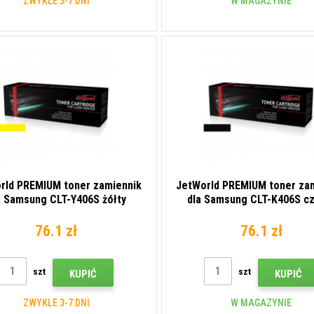
ZWYKLE 3-7 DNI
W MAGAZYNIE
rld PREMIUM toner zamiennik
JetWorld PREMIUM toner za
a Samsung CLT-Y406S żółty
dla Samsung CLT-K406S c
(yellow)
(black)
76.1 zł
76.1 zł
szt
szt
KUPIĆ
KUPIĆ
ZWYKLE 3-7 DNI
W MAGAZYNIE