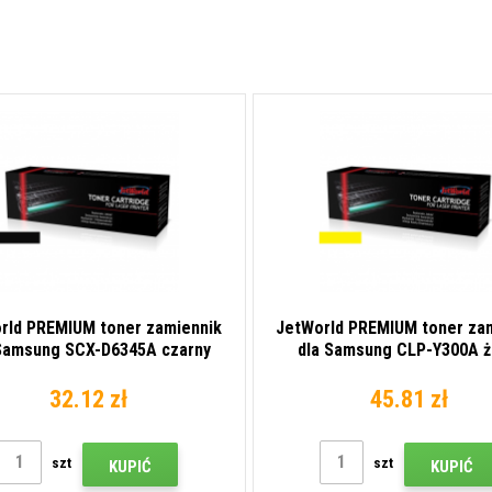
rld PREMIUM toner zamiennik
JetWorld PREMIUM toner za
Samsung SCX-D6345A czarny
dla Samsung CLP-Y300A ż
(black)
(yellow)
32.12 zł
45.81 zł
szt
szt
KUPIĆ
KUPIĆ