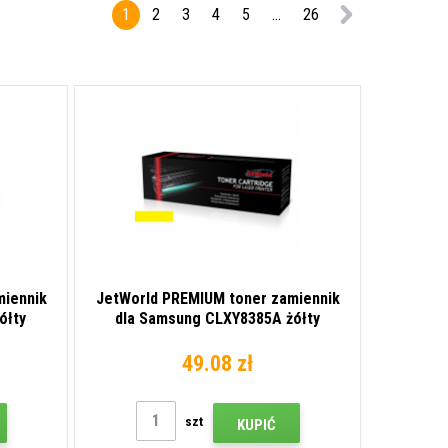
1
2
3
4
5
...
26
miennik
JetWorld PREMIUM toner zamiennik
ółty
dla Samsung CLXY8385A żółty
(yellow)
49.08 zł
szt
KUPIĆ