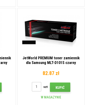
miennik
JetWorld PREMIUM toner zamiennik
zarny
dla Samsung MLT-D101S czarny
(black)
82.87 zł
szt
KUPIĆ
W MAGAZYNIE