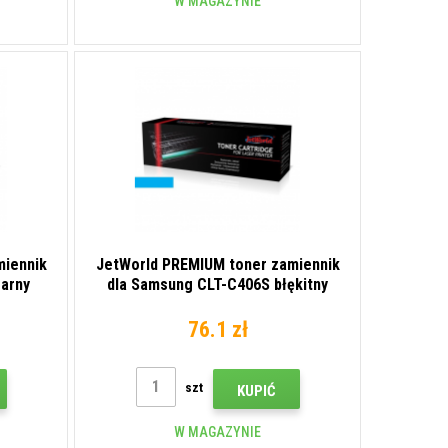
W MAGAZYNIE
miennik
JetWorld PREMIUM toner zamiennik
zarny
dla Samsung CLT-C406S błękitny
(cyan)
76.1 zł
szt
KUPIĆ
W MAGAZYNIE