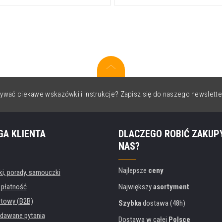
ywać ciekawe wskazówki i instrukcje? Zapisz się do naszego newslette
GA KLIENTA
DLACZEGO ROBIĆ ZAKUP
NAS?
Najlepsze
ceny
, porady, samouczki
 płatność
Największy
asortyment
rtowy (B2B)
Szybka
dostawa (48h)
dawane pytania
Dostawa w całej
Polsce