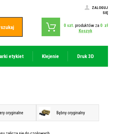
ZALOGUJ
SIĘ
0
szt.
produktów za
0
zł
szukaj
Koszyk
arki etykiet
Klejenie
Druk 3D
ery oryginalne
Bębny oryginalny
su zalicza się do czołowych