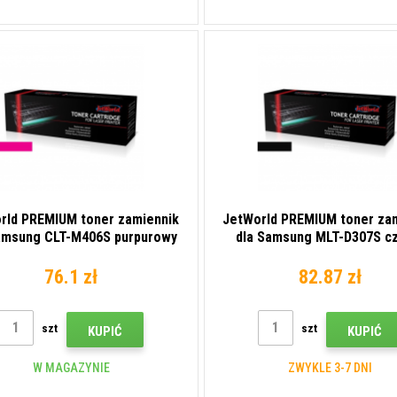
rld PREMIUM toner zamiennik
JetWorld PREMIUM toner za
amsung CLT-M406S purpurowy
dla Samsung MLT-D307S c
(magenta)
(black)
76.1 zł
82.87 zł
szt
szt
KUPIĆ
KUPIĆ
W MAGAZYNIE
ZWYKLE 3-7 DNI