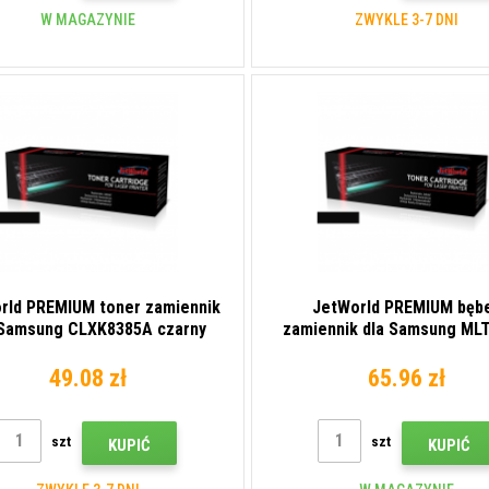
W MAGAZYNIE
ZWYKLE 3-7 DNI
rld PREMIUM toner zamiennik
JetWorld PREMIUM bęb
 Samsung CLXK8385A czarny
zamiennik dla Samsung ML
(black)
czarny (black)
49.08 zł
65.96 zł
szt
szt
KUPIĆ
KUPIĆ