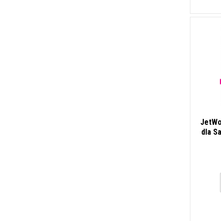
JetWo
dla S