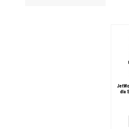
JetWo
dla 