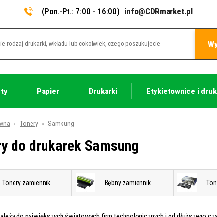
(Pon.-Pt.: 7:00 - 16:00)
info@CDRmarket.pl
Wy
ety
Papier
Drukarki
Etykietownice i druk
ówna
»
Tonery
»
Samsung
ry do drukarek Samsung
Tonery zamiennik
Bębny zamiennik
Ton
leży do największych światowych firm technologicznych i od dłuższego cza