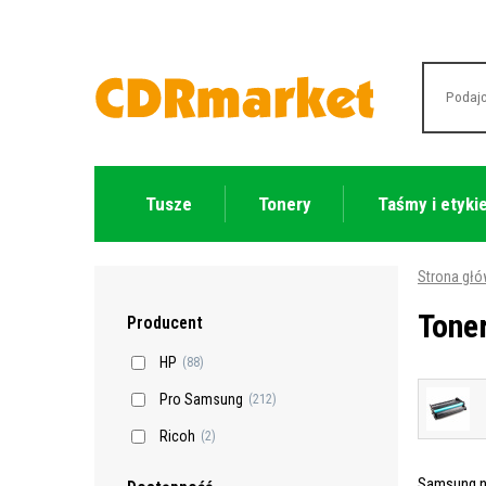
Tusze
Tonery
Taśmy i etyki
Strona gł
Tone
Producent
HP
(88)
Pro Samsung
(212)
Ricoh
(2)
Samsung na