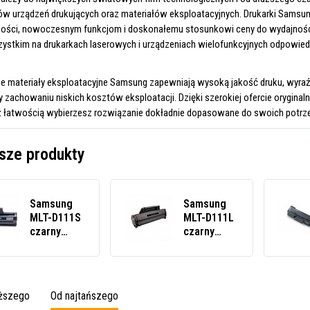
w urządzeń drukujących oraz materiałów eksploatacyjnych. Drukarki Samsung
ości, nowoczesnym funkcjom i doskonałemu stosunkowi ceny do wydajności
ystkim na drukarkach laserowych i urządzeniach wielofunkcyjnych odpowied
nne materiały eksploatacyjne Samsung zapewniają wysoką jakość druku, wyraź
zy zachowaniu niskich kosztów eksploatacji. Dzięki szerokiej ofercie oryginal
łatwością wybierzesz rozwiązanie dokładnie dopasowane do swoich potrzeb
sze produkty
Samsung
Samsung
MLT-D111S
MLT-D111L
czarny
czarny
(black)
(black)
toner
toner
zamiennik
zamiennik
oższego
Od najtańszego