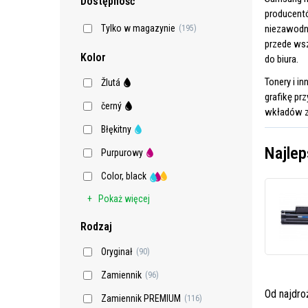
Dostępność
producentó
niezawodn
Tylko w magazynie
(195)
przede wsz
Kolor
do biura.
Tonery i i
Žlutá
grafikę pr
černý
wkładów z 
Błękitny
Najlep
Purpurowy
Color, black
Pokaż więcej
Rodzaj
Oryginał
(90)
Zamiennik
(96)
Od najdr
Zamiennik PREMIUM
(116)