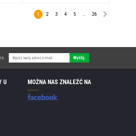
1
2
3
4
5
...
26
ra.
Wyślij.
Y U
MOŻNA NAS ZNALEŹĆ NA