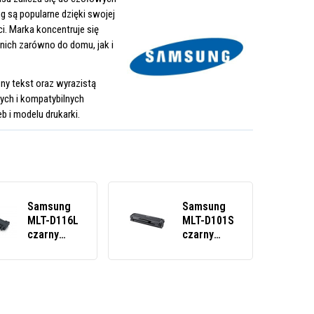
 są popularne dzięki swojej
. Marka koncentruje się
nich zarówno do domu, jak i
ny tekst oraz wyrazistą
nych i kompatybilnych
 i modelu drukarki.
Samsung
Samsung
MLT-D116L
MLT-D101S
czarny
czarny
(black)
(black)
toner
toner
zamiennik
zamiennik