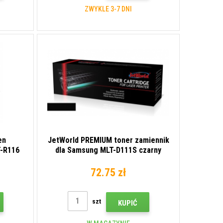
ZWYKLE 3-7 DNI
en
JetWorld PREMIUM toner zamiennik
T-R116
dla Samsung MLT-D111S czarny
(black)
72.75 zł
szt
KUPIĆ