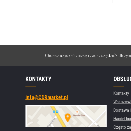
Chcesz uzyskać zniżkę i zaoszczędzić? Otrzym
KONTAKTY
OBSŁU
Kontakty
info@CDRmarket.pl
Wskazówki
Dostawa i
Handel hu
Często za