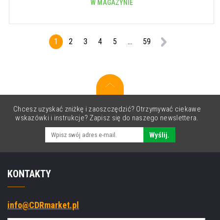
W MAGAZYNIE
1
2
3
4
5
...
59
Chcesz uzyskać zniżkę i zaoszczędzić? Otrzymywać ciekawe
wskazówki i instrukcje? Zapisz się do naszego newslettera.
Wyślij.
KONTAKTY
info@CDRmarket.pl