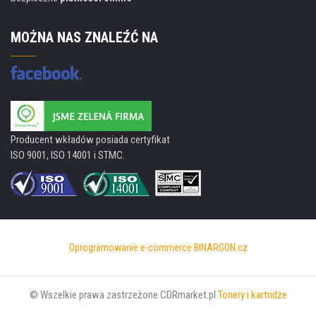
MOŻNA NAS ZNALEŹĆ NA
Producent wkładów posiada certyfikat
ISO 9001, ISO 14001 i STMC.
Oprogramowanie e-commerce
BINARGON.cz
© Wszelkie prawa zastrzeżone CDRmarket.pl
Tonery i kartridże