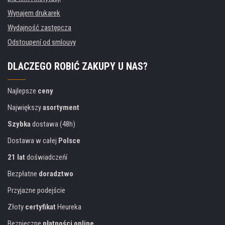
Wynajem drukarek
Wydajność zastępcza
Odstoupení od smlouvy
DLACZEGO ROBIĆ ZAKUPY U NAS?
Najlepsze
ceny
Największy
asortyment
Szybka
dostawa (48h)
Dostawa w całej
Polsce
21 lat
doświadczeńí
Bezpłatne
doradztwo
Przyjazne podejście
Złoty
certyfikat
Heureka
Bezpieczne
płatności online