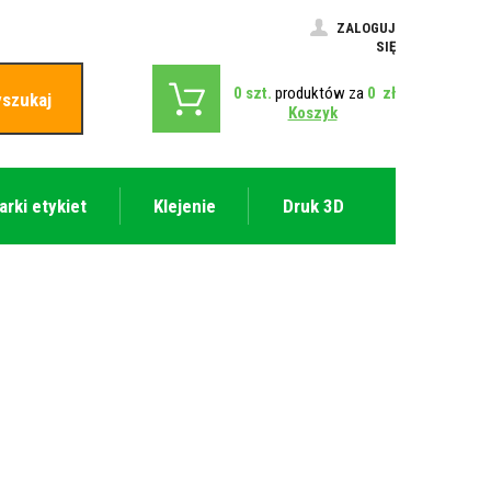
ZALOGUJ
SIĘ
0
szt.
produktów za
0
zł
szukaj
Koszyk
arki etykiet
Klejenie
Druk 3D