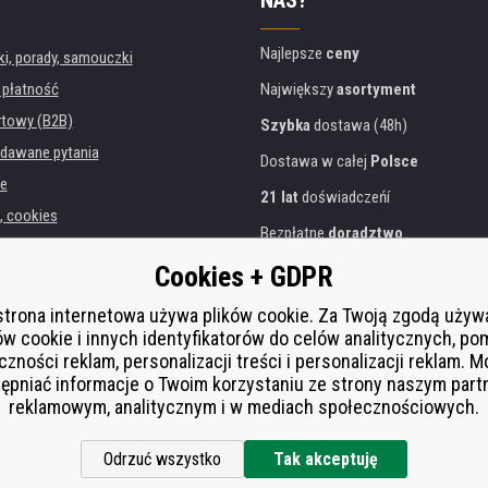
Najlepsze
ceny
, porady, samouczki
 płatność
Największy
asortyment
rtowy (B2B)
Szybka
dostawa (48h)
dawane pytania
Dostawa w całej
Polsce
e
21 lat
doświadczeńí
, cookies
Bezpłatne
doradztwo
danych osobowych
Przyjazne podejście
Cookies + GDPR
instytucji
Złoty
certyfikat
Heureka
rukarek
strona internetowa używa plików cookie. Za Twoją zgodą uży
ów cookie i innych identyfikatorów do celów analitycznych, po
Bezpieczne
płatności online
 zastępcza
czności reklam, personalizacji treści i personalizacji reklam. 
í od smlouvy
ępniać informacje o Twoim korzystaniu ze strony naszym par
reklamowym, analitycznym i w mediach społecznościowych.
Odrzuć wszystko
Tak akceptuję