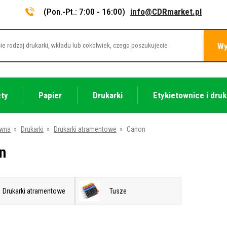
(Pon.-Pt.: 7:00 - 16:00)
info@CDRmarket.pl
Wy
ety
Papier
Drukarki
Etykietownice i druk
ówna
»
Drukarki
»
Drukarki atramentowe
»
Canon
n
Drukarki atramentowe
Tusze