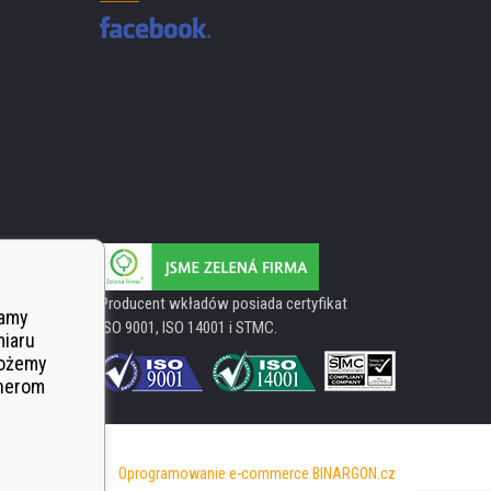
Producent wkładów posiada certyfikat
wamy
ISO 9001, ISO 14001 i STMC.
miaru
Możemy
tnerom
Oprogramowanie e-commerce
BINARGON.cz