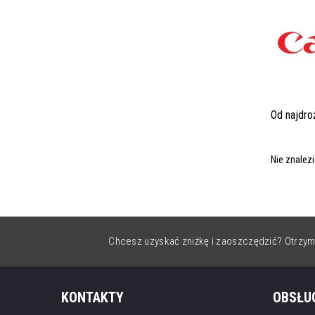
Od najdr
Nie znalez
Chcesz uzyskać zniżkę i zaoszczędzić? Otrzym
KONTAKTY
OBSŁU