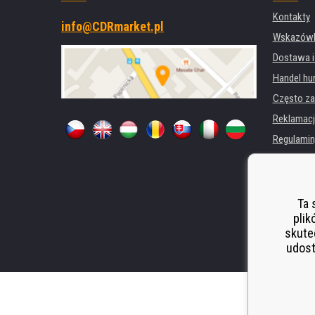
Kontakty
info@CDRmarket.pl
Wskazówki
Dostawa i
Handel hu
Często za
Reklamacj
Regulamin
Ochrona 
Dla firm i 
Wynajem d
Ta 
plik
Wydajność
skute
Odstoupen
udost