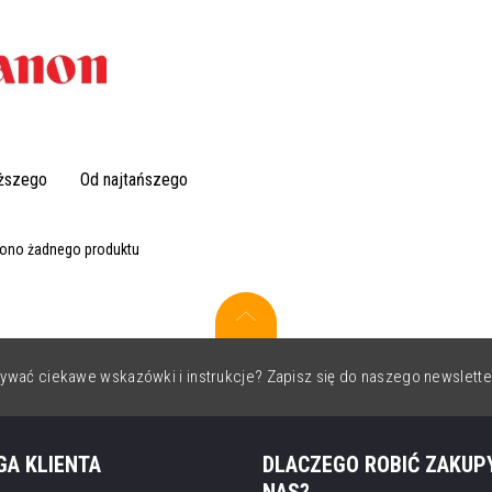
oższego
Od najtańszego
iono żadnego produktu
ywać ciekawe wskazówki i instrukcje? Zapisz się do naszego newslette
GA KLIENTA
DLACZEGO ROBIĆ ZAKUP
NAS?