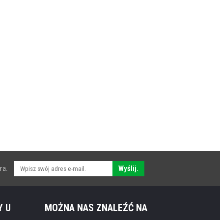
ra.
Wyślij.
Y U
MOŻNA NAS ZNALEŹĆ NA