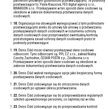
partnerom umownym (podmiotom przetwarzającym). Te podmioty
przetwarzające to: Pavla Krausová, FEO digital agency s.r.o.,
BINARGON s.r.o.. Przekazywane w ten sposób dane osobowe są
określone w zakresie dokumentacji przetwarzania danych
osobowych.
18.
Organizacja ma obowiązek wynegocjować z tymi podmiotami
przetwarzającymi aneks do umowy lub umowę o przetwarzaniu
przekazywanych danych osobowych w rozumieniu ochrony
danych osobowych oraz przeprowadzić ewentualną kontrolę
przestrzegania zasad ochrony danych osobowych przez te
podmioty przetwarzające.
19.
Denis Čišič może również przekazywać dane osobowe
odbiorcom. Tymi odbiorcami są: PPL CZ s.r.o., zakład filialny
Czechy Zachodnie, ČESKÁ POŠTA s.p., Zásilkovna s.r.o.
Przekazywane w ten sposób dane osobowe są określone w
zakresie dokumentacji przetwarzania danych osobowych.
20.
Denis Čišič wybrał następujące opcje jako bezpieczną formę
przekazywania danych osobowych.
21.
Denis Čišič zobowiązuje się do zniszczenia danych
osobowych po upływie okresu przetwarzania.
22.
Denis Čišič zobowiązuje się do przeprowadzania regularnych
szkoleń upoważnionego personelu, co najmniej raz w roku.
23.
Denis Čišič zobowiązuje się do przeprowadzania kontroli