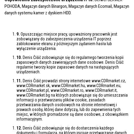
POHODA, Magazyn danych Binargon, Magazyn danych Ecomail, Magazyn
danych systemu kamer z dyskiem HDD.
9.
Opuszczając miejsce pracy, upoważniony pracownik jest
zobowiązany do zabezpieczenia urządzenia IT poprzez
zablokowanie ekranu z późniejszym żądaniem hasła lub
wyłączenie urządzenia.
10.
Denis Čišič zobowiązuje się do regularnego tworzenia kopii
zapasowych danych zawierających dane osobowe. Denis Čišič
regularnie tworzy kopie zapasowe danych na następujących
urządzeniach.
11.
Denis Čišič prowadzi strony internetowe www.CDRmarket.cz,
www.CDRmarket.sk, www.CDRmarket.hu, www.CDRmarket.eu,
www.CDRmarket.pl, www.CDRmarket.ro, www.CDRmarket.it,
www.CDRmarket.bg na których zobowiązuje się do umieszczania
informacji o przetwarzaniu plików cookie, zasadach
przetwarzania danych osobowych na stronie internetowej i
prawach osoby, której dane dotyczą, lub do zapewnienia tych
miejsc, w których gromadzone są dane osobowe, z obowiązkiem
informacyjnym.
12.
Denis Čišič zobowiązuje się do dostarczenia każdego
dokumentu i formularza, na którym inicjuje przetwarzanie danych