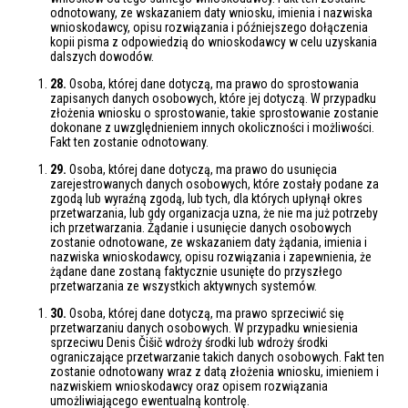
odnotowany, ze wskazaniem daty wniosku, imienia i nazwiska
wnioskodawcy, opisu rozwiązania i późniejszego dołączenia
kopii pisma z odpowiedzią do wnioskodawcy w celu uzyskania
dalszych dowodów.
28.
Osoba, której dane dotyczą, ma prawo do sprostowania
zapisanych danych osobowych, które jej dotyczą. W przypadku
złożenia wniosku o sprostowanie, takie sprostowanie zostanie
dokonane z uwzględnieniem innych okoliczności i możliwości.
Fakt ten zostanie odnotowany.
29.
Osoba, której dane dotyczą, ma prawo do usunięcia
zarejestrowanych danych osobowych, które zostały podane za
zgodą lub wyraźną zgodą, lub tych, dla których upłynął okres
przetwarzania, lub gdy organizacja uzna, że nie ma już potrzeby
ich przetwarzania. Żądanie i usunięcie danych osobowych
zostanie odnotowane, ze wskazaniem daty żądania, imienia i
nazwiska wnioskodawcy, opisu rozwiązania i zapewnienia, że
żądane dane zostaną faktycznie usunięte do przyszłego
przetwarzania ze wszystkich aktywnych systemów.
30.
Osoba, której dane dotyczą, ma prawo sprzeciwić się
przetwarzaniu danych osobowych. W przypadku wniesienia
sprzeciwu Denis Čišič wdroży środki lub wdroży środki
ograniczające przetwarzanie takich danych osobowych. Fakt ten
zostanie odnotowany wraz z datą złożenia wniosku, imieniem i
nazwiskiem wnioskodawcy oraz opisem rozwiązania
umożliwiającego ewentualną kontrolę.