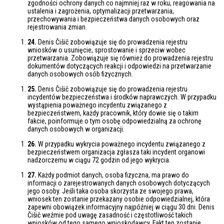
zgodności ochrony danych co najmniej raz w roku, reagowania na
ustalenia i zagrożenia, optymalizacji przetwarzania,
przechowywania i bezpieczeństwa danych osobowych oraz
rejestrowania zmian.
24.
Denis Čišič zobowiązuje się do prowadzenia rejestru
wniosków o usunięcie, sprostowanie i sprzeciw wobec
przetwarzania. Zobowiązuje się również do prowadzenia rejestru
dokumentów dotyczących reakcji i odpowiedzi na przetwarzanie
danych osobowych osób fizycznych.
25.
Denis Čišič zobowiązuje się do prowadzenia rejestru
incydentów bezpieczeństwa i środków naprawczych. W przypadku
wystąpienia poważnego incydentu związanego z
bezpieczeństwem, każdy pracownik, który dowie się o takim
fakcie, poinformuje o tym osobę odpowiedzialną za ochronę
danych osobowych w organizacji.
26.
W przypadku wykrycia poważnego incydentu związanego z
bezpieczeństwem organizacja zgłasza taki incydent organowi
nadzorczemu w ciągu 72 godzin od jego wykrycia.
27.
Każdy podmiot danych, osoba fizyczna, ma prawo do
informacji o zarejestrowanych danych osobowych dotyczących
jego osoby. Jeśli taka osoba skorzysta ze swojego prawa,
wniosek ten zostanie przekazany osobie odpowiedzialnej, która
zapewni obowiązek informacyjny najpóźniej w ciągu 30 dni. Denis
Čišič weźmie pod uwagę zasadność i częstotliwość takich
wniosków od tego samego wnioskodawcy. Fakt ten zostanie