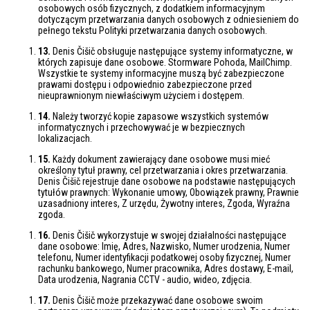
osobowych osób fizycznych, z dodatkiem informacyjnym
dotyczącym przetwarzania danych osobowych z odniesieniem do
pełnego tekstu Polityki przetwarzania danych osobowych.
13.
Denis Čišič obsługuje następujące systemy informatyczne, w
których zapisuje dane osobowe. Stormware Pohoda, MailChimp.
Wszystkie te systemy informacyjne muszą być zabezpieczone
prawami dostępu i odpowiednio zabezpieczone przed
nieuprawnionym niewłaściwym użyciem i dostępem.
14.
Należy tworzyć kopie zapasowe wszystkich systemów
informatycznych i przechowywać je w bezpiecznych
lokalizacjach.
15.
Każdy dokument zawierający dane osobowe musi mieć
określony tytuł prawny, cel przetwarzania i okres przetwarzania.
Denis Čišič rejestruje dane osobowe na podstawie następujących
tytułów prawnych: Wykonanie umowy, Obowiązek prawny, Prawnie
uzasadniony interes, Z urzędu, Żywotny interes, Zgoda, Wyraźna
zgoda.
16.
Denis Čišič wykorzystuje w swojej działalności następujące
dane osobowe: Imię, Adres, Nazwisko, Numer urodzenia, Numer
telefonu, Numer identyfikacji podatkowej osoby fizycznej, Numer
rachunku bankowego, Numer pracownika, Adres dostawy, E-mail,
Data urodzenia, Nagrania CCTV - audio, wideo, zdjęcia.
17.
Denis Čišič może przekazywać dane osobowe swoim