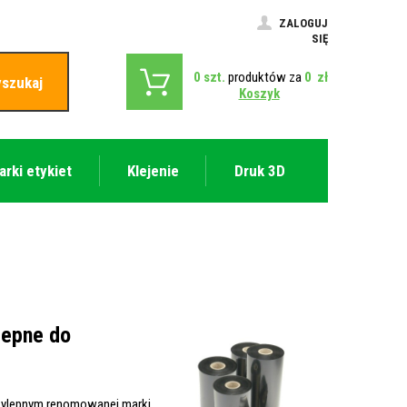
ZALOGUJ
SIĘ
0
szt.
produktów za
0
zł
szukaj
Koszyk
arki etykiet
Klejenie
Druk 3D
lepne do
zylepnym renomowanej marki