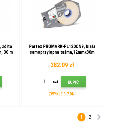
 żółta
Partex PROMARK-PL120CN9, biała
, 30 m
samoprzylepna taśma,12mmx30m
382.09 zł
szt
KUPIĆ
ZWYKLE 3-7 DNI
1
2