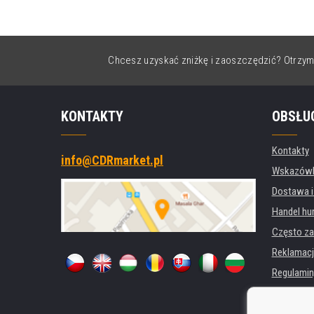
Chcesz uzyskać zniżkę i zaoszczędzić? Otrzym
KONTAKTY
OBSŁU
Kontakty
info@CDRmarket.pl
Wskazówki
Dostawa i
Handel hu
Często za
Reklamacj
Regulamin
Ochrona 
Dla firm i 