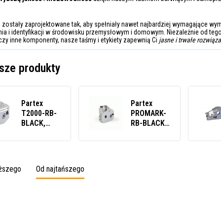
e zostały zaprojektowane tak, aby spełniały nawet najbardziej wymagające w
a i identyfikacji w środowisku przemysłowym i domowym. Niezależnie od tego
y czy inne komponenty, nasze taśmy i etykiety zapewnią Ci
jasne i trwałe rozwiąz
sze produkty
Partex
Partex
T2000-RB-
PROMARK-
BLACK,
RB-BLACK,
czarna,
czarna
taśma
taśma
barwiąca,
barwiąca,
12mm x
100m
oższego
Od najtańszego
150m