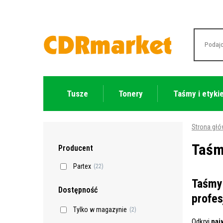
Tusze
Tonery
Taśmy i etyki
Strona gł
Taśm
Producent
Partex
(22)
Taśmy 
Dostępność
profes
Tylko w magazynie
(2)
Odkryj
naj