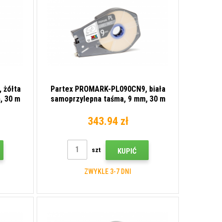
 żółta
Partex PROMARK-PL090CN9, biała
, 30 m
samoprzylepna taśma, 9 mm, 30 m
343.94 zł
szt
KUPIĆ
ZWYKLE 3-7 DNI