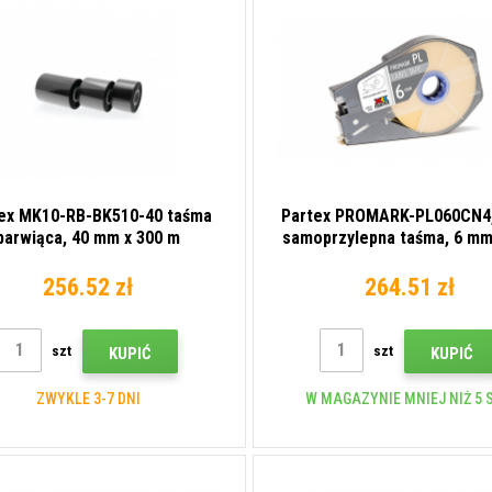
ex MK10-RB-BK510-40 taśma
Partex PROMARK-PL060CN4,
barwiąca, 40 mm x 300 m
samoprzylepna taśma, 6 mm
256.52 zł
264.51 zł
szt
szt
KUPIĆ
KUPIĆ
ZWYKLE 3-7 DNI
W MAGAZYNIE MNIEJ NIŻ 5 S