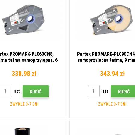
rtex PROMARK-PL060CN8,
Partex PROMARK-PL090CN4,
rna taśma samoprzylepna, 6
samoprzylepna taśma, 9 mm
mm, 27 m
338.98 zł
343.94 zł
szt
szt
KUPIĆ
KUPIĆ
ZWYKLE 3-7 DNI
ZWYKLE 3-7 DNI