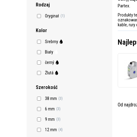
Rodzaj
Partex.
Produkty t
Oryginał
(1)
oznakowani
kable, rur
Kolor
Najlep
Srebrny
Biały
černý
Žlutá
Szerokość
38 mm
(3)
Od najdr
6 mm
(3)
9 mm
(3)
12 mm
(4)