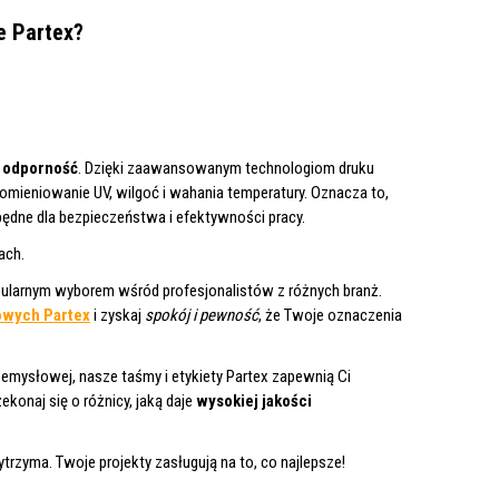
e Partex?
i odporność
. Dzięki zaawansowanym technologiom druku
promieniowanie UV, wilgoć i wahania temperatury. Oznacza to,
zbędne dla bezpieczeństwa i efektywności pracy.
ach.
opularnym wyborem wśród profesjonalistów z różnych branż.
owych Partex
i zyskaj
spokój i pewność
, że Twoje oznaczenia
rzemysłowej, nasze taśmy i etykiety Partex zapewnią Ci
zekonaj się o różnicy, jaką daje
wysokiej jakości
ytrzyma. Twoje projekty zasługują na to, co najlepsze!