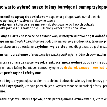
o warto wybrać nasze taśmy barwiące i samoprzylepn
orność na wpływy środowiskowe
– zapewniają długotrwałe oznakowanie
wa aplikacja
– szybkie i efektywne użycie
roka gama kolorów i rozmiarów
– dostosowanie do Twoich potrzeb
oka jakość i niezawodność
– ulubiony wybór profesjonalistów
rwiące
Partex
są idealne do zastosowań, w których kluczowe są
trwałość 
zapewniają
trwały kolor
, który jest odporny na wpływy środowiska, takie jak 
oznakowanie pozostanie
czytelne i wyraziste
przez długi czas, co jest nie
my samoprzylepne
oferują
prostą i szybką aplikację
na różnych powierzchni
artex są znane ze swojej
wysokiej jakości
i
niezawodności
, co czyni je p
j w nasze taśmy barwiące i samoprzylepne do
drukarek oznaczników kabl
sze
perfekcyjne i efektywne
.
e od tego, czy pracujesz w elektrotechnice, budownictwie czy innej branży p
ość i wydajność
, których potrzebujesz. Wybierz z naszej szerokiej oferty i pr
nie
.
aski i etykiety Partex i zapewnij sobie
profesjonalne oznakowanie
, które w