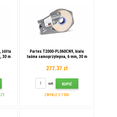
 żółta
Partex T2000-PL060CN9, biała
, 30 m
taśma samoprzylepna, 6 mm, 30 m
277.37 zł
szt
KUPIĆ
ZT.
ZWYKLE 3-7 DNI