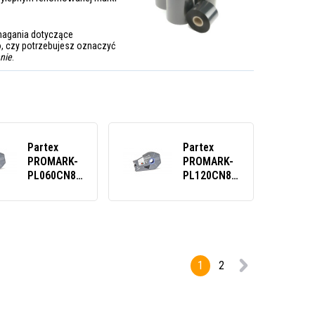
ymagania dotyczące
, czy potrzebujesz oznaczyć
anie
.
Partex
Partex
PROMARK-
PROMARK-
PL060CN8,
PL120CN8,
srebrna
srebrna
taśma
samoprzylepna
samoprzylepna,
taśma, 12
6 mm, 27 m
mm, 27 m
1
2