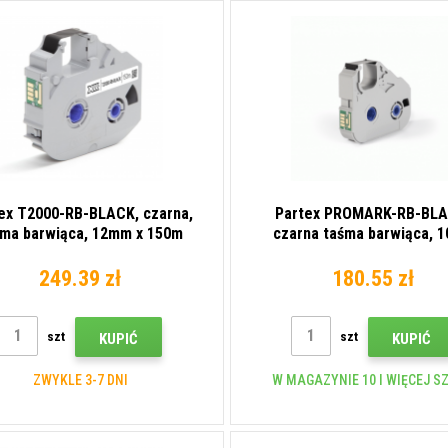
ex T2000-RB-BLACK, czarna,
Partex PROMARK-RB-BLA
śma barwiąca, 12mm x 150m
czarna taśma barwiąca, 
249.39 zł
180.55 zł
szt
szt
KUPIĆ
KUPIĆ
ZWYKLE 3-7 DNI
W MAGAZYNIE 10 I WIĘCEJ S