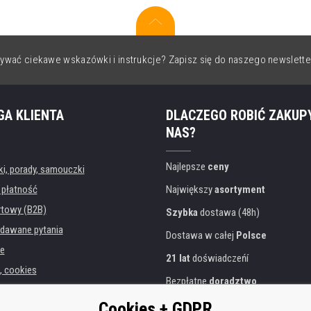
ywać ciekawe wskazówki i instrukcje? Zapisz się do naszego newslette
GA KLIENTA
DLACZEGO ROBIĆ ZAKUP
NAS?
Najlepsze
ceny
, porady, samouczki
 płatność
Największy
asortyment
rtowy (B2B)
Szybka
dostawa (48h)
dawane pytania
Dostawa w całej
Polsce
e
21 lat
doświadczeńí
, cookies
Bezpłatne
doradztwo
danych osobowych
Przyjazne podejście
Cookies + GDPR
instytucji