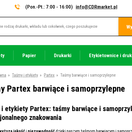
(Pon.-Pt.: 7:00 - 16:00)
info@CDRmarket.pl
Wy
ety
Papier
Drukarki
Etykietownice i druk
ówna
»
Taśmy i etykiety
»
Partex
»
Taśmy barwiące i samoprzylepne
y Partex barwiące i samoprzylepne
i etykiety Partex: taśmy barwiące i samoprzy
jonalnego znakowania
wyższą jakość
i
niezawodność
dzięki naszym taśmom barwiącym i samopr