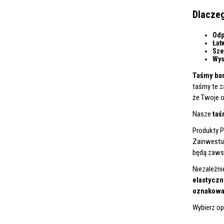
Dlaczeg
Odp
Łat
Sze
Wys
Taśmy ba
taśmy te 
że Twoje 
Nasze
taś
Produkty P
Zainwestu
będą zaw
Niezależni
elastyczn
oznakowa
Wybierz op