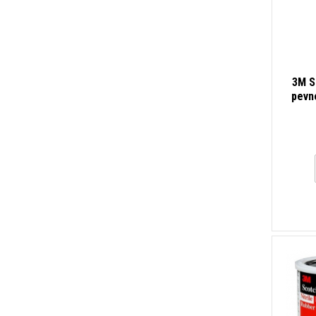
3M S
pevné