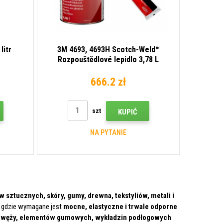
litr
3M 4693, 4693H Scotch-Weld™
Rozpouštědlové lepidlo 3,78 L
(Gallon)
666.2 zł
szt
KUPIĆ
NA PYTANIE
sztucznych, skóry, gumy, drewna, tekstyliów, metali i
, gdzie wymagane jest
mocne, elastyczne i trwale odporne
ch, węży, elementów gumowych, wykładzin podłogowych