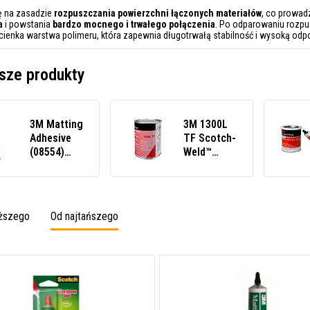
ię na zasadzie
rozpuszczania powierzchni łączonych materiałów
, co prowad
a
i powstania
bardzo mocnego i trwałego połączenia
. Po odparowaniu rozpu
cienka warstwa polimeru, która zapewnia długotrwałą stabilność i wysoką odp
sze produkty
3M Matting
3M 1300L
Adhesive
TF Scotch-
(08554)
Weld™
Lepidlo na
polychloroprenové
spojování
kontaktní
rohoží, 88,7
lepidlo, 1
ml
litr
oższego
Od najtańszego