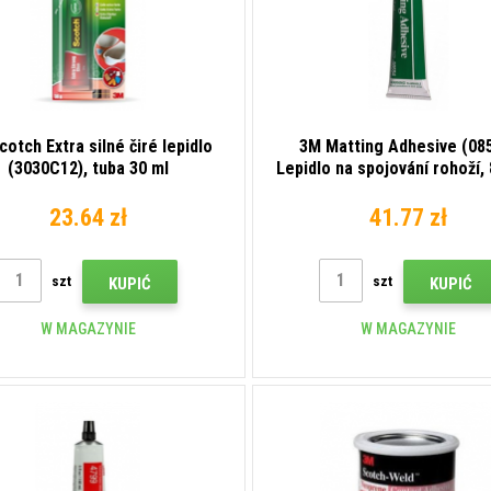
otch Extra silné čiré lepidlo
3M Matting Adhesive (08
(3030C12), tuba 30 ml
Lepidlo na spojování rohoží, 
23.64 zł
41.77 zł
szt
szt
KUPIĆ
KUPIĆ
W MAGAZYNIE
W MAGAZYNIE