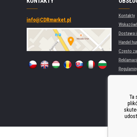
KONTAKTY
OBSŁU
Kontakty
info@CDRmarket.pl
Wskazówki
Dostawa i
Handel hu
Często za
Reklamacj
Regulamin
Ochrona 
Dla firm i 
Wynajem d
Ta 
plik
Wydajność
skute
Odstoupen
udost