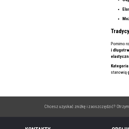
Ela
Moż
Tradyc
Pomimo ro
i długotr
elastyczn
Kategoria
stanowią
Chcesz uzyskać zniżkę i zaoszczędzić? Otrzym