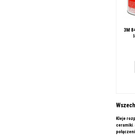
3M 8
Wszech
Kleje roz
ceramiki
.
połączen