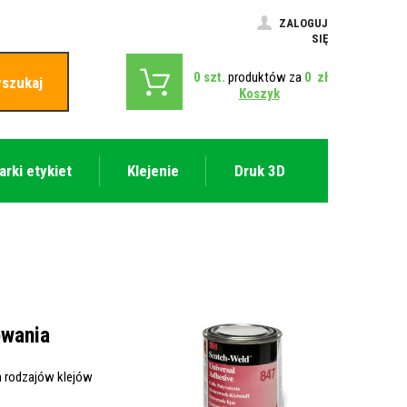
ZALOGUJ
SIĘ
0
szt.
produktów za
0
zł
szukaj
Koszyk
arki etykiet
Klejenie
Druk 3D
owania
h rodzajów klejów