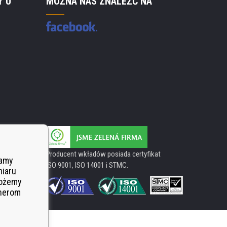
Y U
MOŻNA NAS ZNALEŹĆ NA
Producent wkładów posiada certyfikat
wamy
ISO 9001, ISO 14001 i STMC.
miaru
Możemy
tnerom