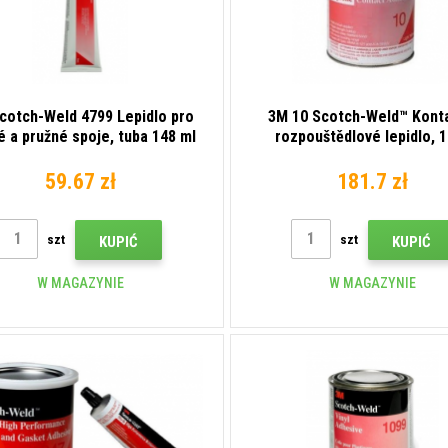
cotch-Weld 4799 Lepidlo pro
3M 10 Scotch-Weld™ Konta
 a pružné spoje, tuba 148 ml
rozpouštědlové lepidlo, 1 
59.67 zł
181.7 zł
szt
szt
KUPIĆ
KUPIĆ
W MAGAZYNIE
W MAGAZYNIE