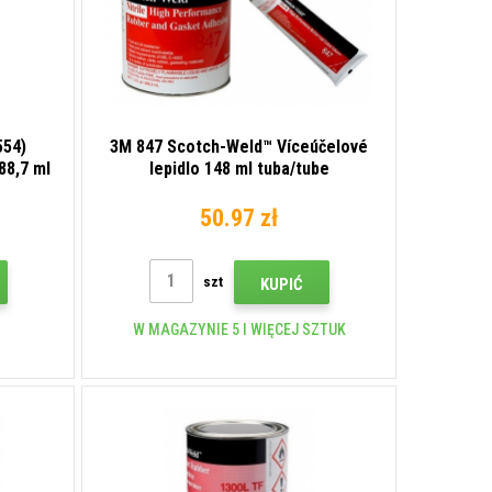
554)
3M 847 Scotch-Weld™ Víceúčelové
88,7 ml
lepidlo 148 ml tuba/tube
50.97 zł
szt
KUPIĆ
W MAGAZYNIE 5 I WIĘCEJ SZTUK