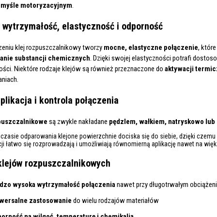
emyśle motoryzacyjnym
.
wytrzymałość, elastyczność i odporność
eniu klej rozpuszczalnikowy tworzy
mocne, elastyczne połączenie
, któr
łanie substancji chemicznych
. Dzięki swojej elastyczności potrafi dostoso
ści. Niektóre rodzaje klejów są również przeznaczone do
aktywacji termic
niach.
plikacja i kontrola połączenia
puszczalnikowe
są zwykle nakładane
pędzlem, wałkiem, natryskowo lub
 czasie odparowania klejone powierzchnie dociska się do siebie, dzięki czemu 
ji łatwo się rozprowadzają i umożliwiają równomierną aplikację nawet na wię
klejów rozpuszczalnikowych
dzo wysoka wytrzymałość połączenia
nawet przy długotrwałym obciążen
wersalne zastosowanie
do wielu rodzajów materiałów
orność na wilgoć, temperaturę i chemikalia