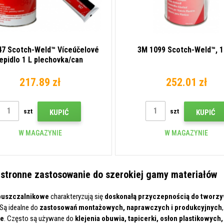
47 Scotch-Weld™ Víceúčelové
3M 1099 Scotch-Weld™, 1 
lepidlo 1 L plechovka/can
217.89 zł
252.01 zł
szt
szt
KUPIĆ
KUPIĆ
W MAGAZYNIE
W MAGAZYNIE
stronne zastosowanie do szerokiej gamy materiałów
puszczalnikowe
charakteryzują się
doskonałą przyczepnością do tworzyw 
 Są idealne do
zastosowań montażowych, naprawczych i produkcyjnych
ie
. Często są używane do
klejenia obuwia, tapicerki, osłon plastikowy