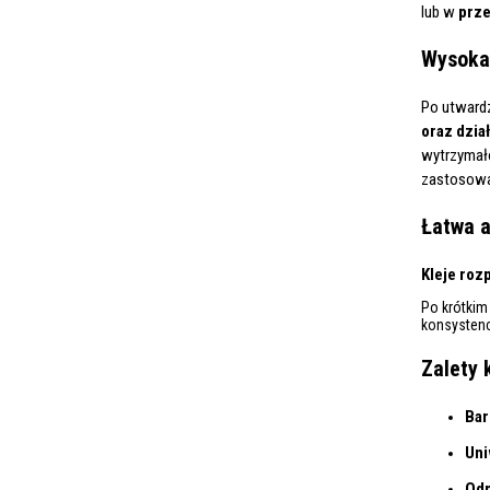
lub w
prz
Wysoka 
Po utwardz
oraz dzia
wytrzymało
zastosowa
Łatwa a
Kleje roz
Po krótkim
konsystenc
Zalety 
Bar
Uni
Odp