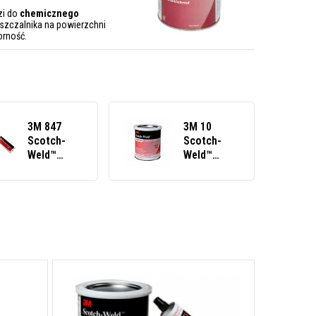
zi do
chemicznego
szczalnika na powierzchni
orność.
3M 847
3M 10
Scotch-
Scotch-
Weld™
Weld™
Víceúčelové
Kontaktní
lepidlo 148
rozpouštědlové
ml
lepidlo, 1
tuba/tube
litr