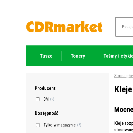
Tusze
Tonery
Taśmy i etyki
Strona gł
Klej
Producent
3M
(9)
Mocne 
Dostępność
Kleje roz
Tylko w magazynie
(6)
stosowanyc