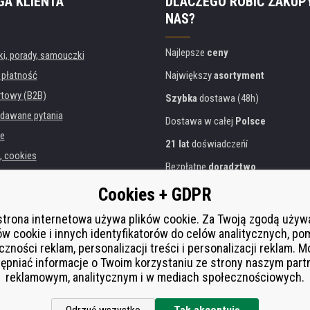
GA KLIENTA
DLACZEGO ROBIĆ ZAKUP
NAS?
Najlepsze
ceny
, porady, samouczki
 płatność
Największy
asortyment
rtowy (B2B)
Szybka
dostawa (48h)
dawane pytania
Dostawa w całej
Polsce
e
21 lat
doświadczeńí
, cookies
Bezpłatne
doradztwo
danych osobowych
Przyjazne podejście
Cookies + GDPR
instytucji
Złoty
certyfikat
Heureka
rukarek
strona internetowa używa plików cookie. Za Twoją zgodą uży
ów cookie i innych identyfikatorów do celów analitycznych, po
Bezpieczne
płatności online
 zastępcza
czności reklam, personalizacji treści i personalizacji reklam. 
í od smlouvy
ępniać informacje o Twoim korzystaniu ze strony naszym par
reklamowym, analitycznym i w mediach społecznościowych.