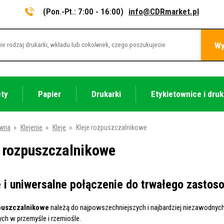
(Pon.-Pt.: 7:00 - 16:00)
info@CDRmarket.pl
Wy
ety
Papier
Drukarki
Etykietownice i druk
ówna
»
Klejenie
»
Kleje
»
Kleje rozpuszczalnikowe
e rozpuszczalnikowe
i uniwersalne połączenie do trwałego zastos
puszczalnikowe
należą do najpowszechniejszych i najbardziej niezawodnyc
h w przemyśle i rzemiośle.