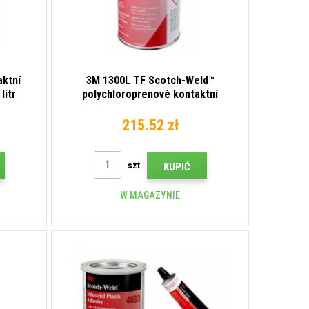
ktní
3M 1300L TF Scotch-Weld™
litr
polychloroprenové kontaktní
lepidlo, 1 litr
215.52 zł
szt
KUPIĆ
W MAGAZYNIE