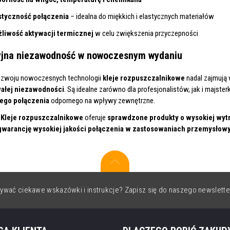
styczność połączenia
– idealna do miękkich i elastycznych materiałów
liwość aktywacji termicznej
w celu zwiększenia przyczepności
yjna niezawodność w nowoczesnym wydaniu
zwoju nowoczesnych technologii
kleje rozpuszczalnikowe
nadal zajmują 
wałej niezawodności
. Są idealne zarówno dla profesjonalistów, jak i majs
ego połączenia
odpornego na wpływy zewnętrzne.
 Kleje rozpuszczalnikowe
oferuje
sprawdzone produkty o wysokiej wytr
gwarancję wysokiej jakości połączenia w zastosowaniach przemysłow
ywać ciekawe wskazówki i instrukcje? Zapisz się do naszego newslette