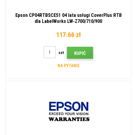
Epson CP04RTBSCE51 04 lata usługi CoverPlus RTB
dla LabelWorks LW-Z700/710/900
117.66 zł
szt
KUPIĆ
NA PYTANIE