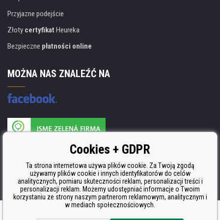
Przyjazne podejście
Złoty
certyfikat
Heureka
Bezpieczne
płatności online
MOŻNA NAS ZNALEŹĆ NA
Producent wkładów posiada certyfikat
Cookies + GDPR
ISO 9001, ISO 14001 i STMC.
Ta strona internetowa używa plików cookie. Za Twoją zgodą
używamy plików cookie i innych identyfikatorów do celów
analitycznych, pomiaru skuteczności reklam, personalizacji treści i
personalizacji reklam. Możemy udostępniać informacje o Twoim
korzystaniu ze strony naszym partnerom reklamowym, analitycznym i
w mediach społecznościowych.
Oprogramowanie e-commerce
BINARGON.cz