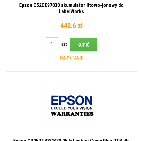
Epson C52CE97030 akumulator litowo-jonowy do
LabelWorks
442.6 zł
szt
KUPIĆ
NA PYTANIE
Epson CP05RTBSCB70 05 lat usługi CoverPlus RTB dla