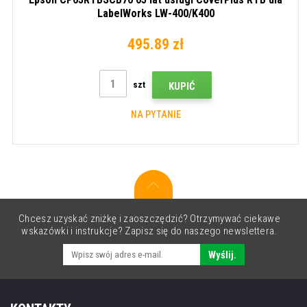
LabelWorks LW-400/K400
495.89 zł
szt
KUPIĆ
NA PYTANIE
Chcesz uzyskać zniżkę i zaoszczędzić? Otrzymywać ciekawe
wskazówki i instrukcje? Zapisz się do naszego newslettera.
Wyślij.