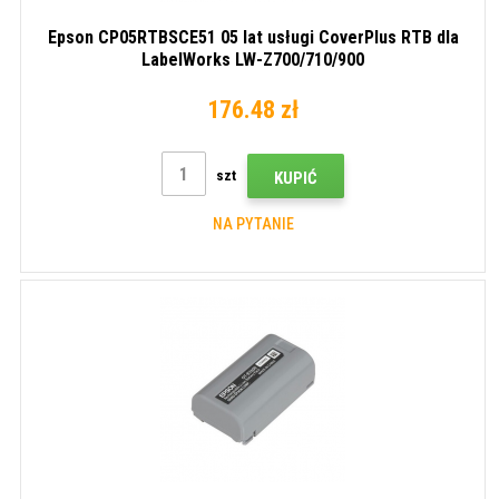
Epson CP05RTBSCE51 05 lat usługi CoverPlus RTB dla
LabelWorks LW-Z700/710/900
176.48 zł
szt
KUPIĆ
NA PYTANIE