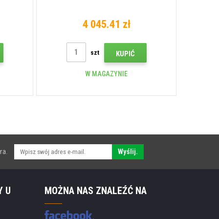
4 045.41 zł
szt
KUPIĆ
W MAGAZYNIE
ra.
Wyślij.
Y U
MOŻNA NAS ZNALEŹĆ NA