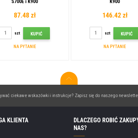
S700E i K900
K900
87.48 zł
146.42 zł
szt
szt
KUPIĆ
KUPIĆ
NA PYTANIE
NA PYTANIE
ywać ciekawe wskazówki i instrukcje? Zapisz się do naszego newslette
GA KLIENTA
DLACZEGO ROBIĆ ZAKUP
NAS?