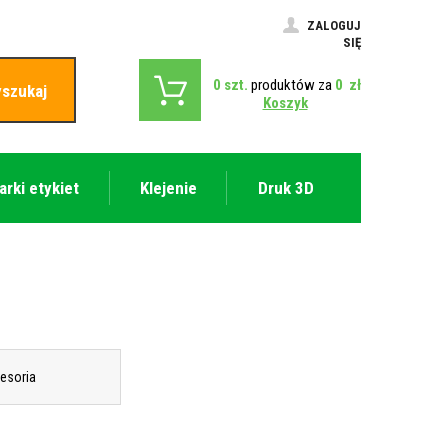
ZALOGUJ
SIĘ
0
szt.
produktów za
0
zł
szukaj
Koszyk
arki etykiet
Klejenie
Druk 3D
esoria