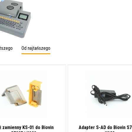
oższego
Od najtańszego
ż zamienny KS-01 do Biovin
Adapter S-AD do Biovin S7