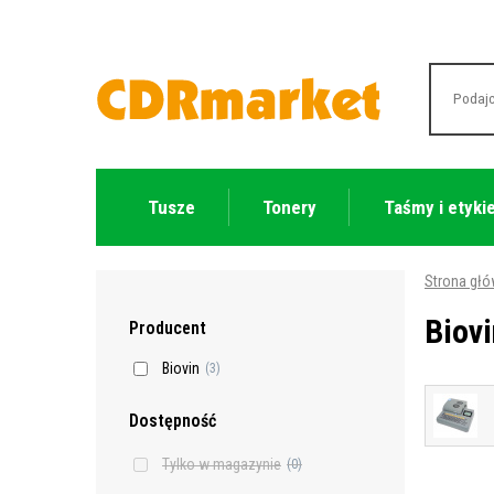
Tusze
Tonery
Taśmy i etyki
Strona gł
Biovi
Producent
Biovin
(3)
Dostępność
Tylko w magazynie
(0)