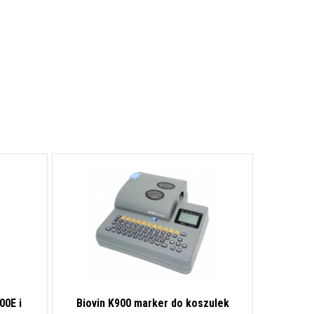
00E i
Biovin K900 marker do koszulek