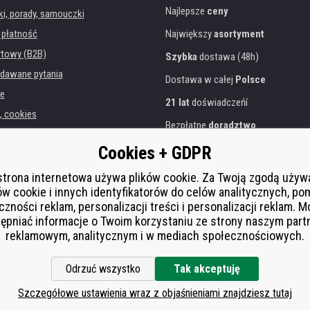
Najlepsze
ceny
, porady, samouczki
 płatność
Największy
asortyment
rtowy (B2B)
Szybka
dostawa (48h)
dawane pytania
Dostawa w całej
Polsce
e
21 lat
doświadczeńí
, cookies
Bezpłatne
doradztwo
danych osobowych
Przyjazne podejście
Cookies + GDPR
instytucji
Złoty
certyfikat
Heureka
rukarek
strona internetowa używa plików cookie. Za Twoją zgodą uży
ów cookie i innych identyfikatorów do celów analitycznych, po
Bezpieczne
płatności online
 zastępcza
czności reklam, personalizacji treści i personalizacji reklam. 
í od smlouvy
ępniać informacje o Twoim korzystaniu ze strony naszym par
reklamowym, analitycznym i w mediach społecznościowych.
Odrzuć wszystko
Tak akceptuję
Szczegółowe ustawienia wraz z objaśnieniami znajdziesz tutaj