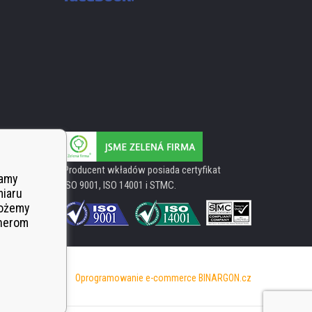
Producent wkładów posiada certyfikat
wamy
ISO 9001, ISO 14001 i STMC.
miaru
Możemy
tnerom
Oprogramowanie e-commerce
BINARGON.cz