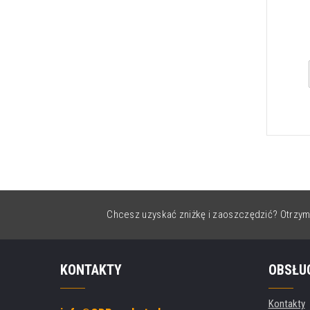
Chcesz uzyskać zniżkę i zaoszczędzić? Otrzym
KONTAKTY
OBSŁU
Kontakty