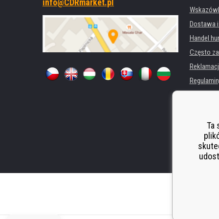
info@CDRmarket.pl
Wskazówki
Dostawa i
Handel hu
Często za
Reklamacj
Regulamin
Ochrona 
Dla firm i 
Wynajem d
Ta 
plik
Wydajność
skute
Odstoupen
udost