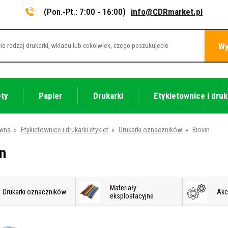
(Pon.-Pt.: 7:00 - 16:00)
info@CDRmarket.pl
Wy
ety
Papier
Drukarki
Etykietownice i druk
ówna
»
Etykietownice i drukarki etykiet
»
Drukarki oznaczników
»
Biovin
n
Materiały
Drukarki oznaczników
Akc
eksploatacyjne