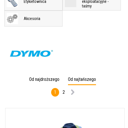
Etykietownica
eksploatacyjne -
taśmy
Akcesoria
Od najdroższego
Od najtańszego
1
2