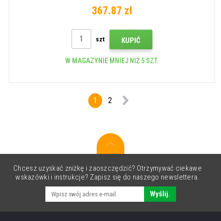
367.87 zł
szt
KUPIĆ
W MAGAZYNIE MNIEJ NIŻ 5 SZT.
1
2
Chcesz uzyskać zniżkę i zaoszczędzić? Otrzymywać ciekawe
wskazówki i instrukcje? Zapisz się do naszego newslettera.
Wyślij.