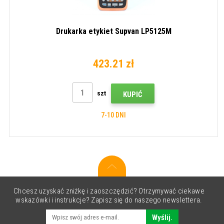
Drukarka etykiet Supvan LP5125M
423.21 zł
szt
KUPIĆ
7-10 DNI
Chcesz uzyskać zniżkę i zaoszczędzić? Otrzymywać ciekawe
wskazówki i instrukcje? Zapisz się do naszego newslettera.
Wyślij.