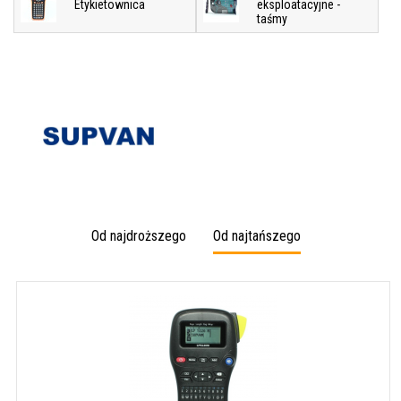
Etykietownica
eksploatacyjne -
taśmy
Od najdroższego
Od najtańszego