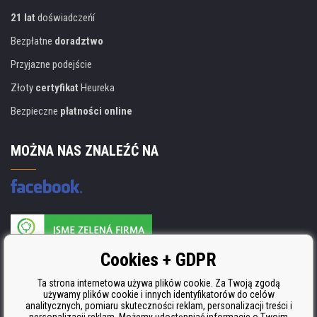
21 lat
doświadczeńí
Bezpłatne
doradztwo
Przyjazne podejście
Złoty
certyfikat
Heureka
Bezpieczne
płatności online
MOŻNA NAS ZNALEŹĆ NA
Producent wkładów posiada certyfikat
Cookies + GDPR
ISO 9001, ISO 14001 i STMC.
Ta strona internetowa używa plików cookie. Za Twoją zgodą
używamy plików cookie i innych identyfikatorów do celów
analitycznych, pomiaru skuteczności reklam, personalizacji treści i