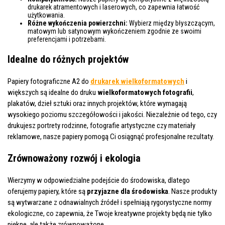
drukarek atramentowych i laserowych, co zapewnia łatwość
użytkowania.
Różne wykończenia powierzchni:
Wybierz między błyszczącym,
matowym lub satynowym wykończeniem zgodnie ze swoimi
preferencjami i potrzebami.
Idealne do różnych projektów
Papiery fotograficzne A2 do
drukarek wielkoformatowych
i
większych są idealne do druku
wielkoformatowych fotografii
,
plakatów, dzieł sztuki oraz innych projektów, które wymagają
wysokiego poziomu szczegółowości i jakości. Niezależnie od tego, czy
drukujesz portrety rodzinne, fotografie artystyczne czy materiały
reklamowe, nasze papiery pomogą Ci osiągnąć profesjonalne rezultaty.
Zrównoważony rozwój i ekologia
Wierzymy w odpowiedzialne podejście do środowiska, dlatego
oferujemy papiery, które są
przyjazne dla środowiska
. Nasze produkty
są wytwarzane z odnawialnych źródeł i spełniają rygorystyczne normy
ekologiczne, co zapewnia, że Twoje kreatywne projekty będą nie tylko
piękne, ale także zrównoważone.