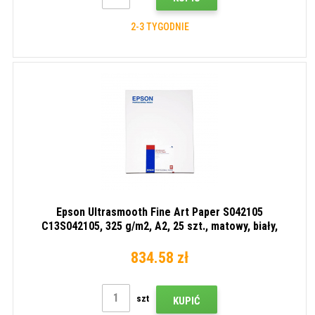
2-3 TYGODNIE
Epson Ultrasmooth Fine Art Paper S042105
C13S042105, 325 g/m2, A2, 25 szt., matowy, biały,
papier fotograficzny
834.58 zł
szt
KUPIĆ