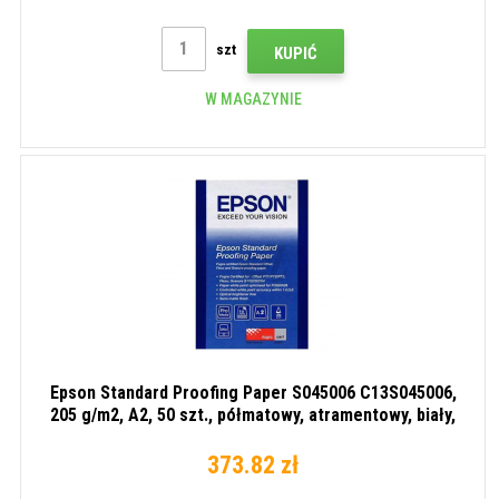
szt
KUPIĆ
W MAGAZYNIE
Epson Standard Proofing Paper S045006 C13S045006,
205 g/m2, A2, 50 szt., półmatowy, atramentowy, biały,
papier fotograficzny
373.82 zł