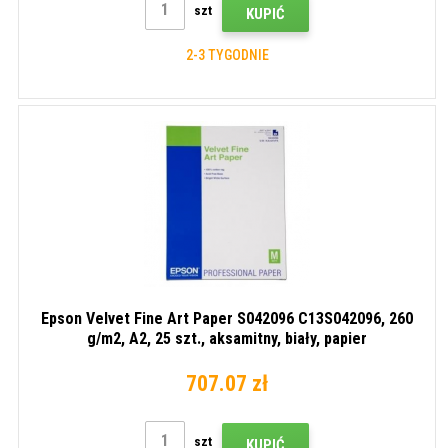
szt
KUPIĆ
2-3 TYGODNIE
Epson Velvet Fine Art Paper S042096 C13S042096, 260
g/m2, A2, 25 szt., aksamitny, biały, papier
fotograficzny
707.07 zł
szt
KUPIĆ