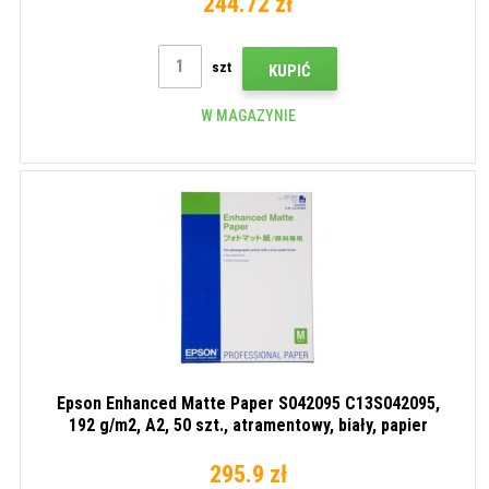
244.72 zł
szt
KUPIĆ
W MAGAZYNIE
Epson Enhanced Matte Paper S042095 C13S042095,
192 g/m2, A2, 50 szt., atramentowy, biały, papier
fotograficzny
295.9 zł