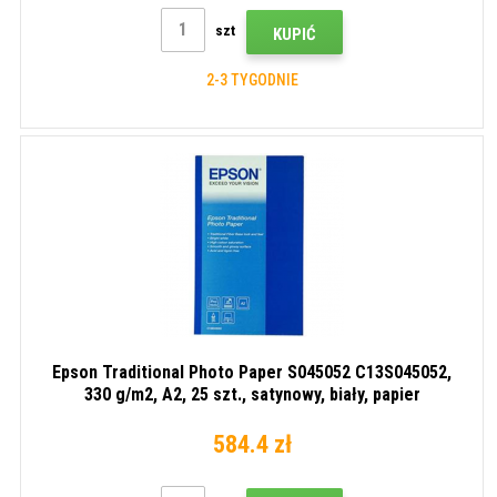
szt
KUPIĆ
2-3 TYGODNIE
Epson Traditional Photo Paper S045052 C13S045052,
330 g/m2, A2, 25 szt., satynowy, biały, papier
fotograficzny
584.4 zł