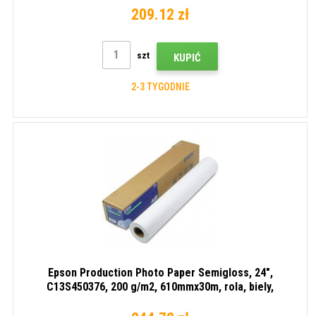
209.12 zł
szt
KUPIĆ
2-3 TYGODNIE
Epson Production Photo Paper Semigloss, 24",
C13S450376, 200 g/m2, 610mmx30m, rola, biely,
fotopapier