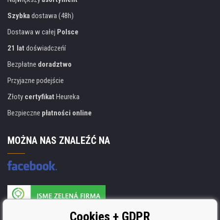
Szybka
dostawa (48h)
Dostawa w całej
Polsce
21 lat
doświadczeńí
Bezpłatne
doradztwo
Przyjazne podejście
Złoty
certyfikat
Heureka
Bezpieczne
płatności online
MOŻNA NAS ZNALEŹĆ NA
Producent wkładów posiada certyfikat
Cookies + GDPR