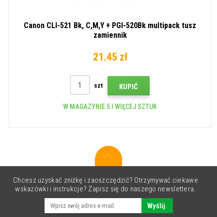
Canon CLI-521 Bk, C,M,Y + PGI-520Bk multipack tusz
zamiennik
21.45 zł
szt
KUPIĆ
W MAGAZYNIE 5 I WIĘCEJ SZTUK
Chcesz uzyskać zniżkę i zaoszczędzić? Otrzymywać ciekawe
wskazówki i instrukcje? Zapisz się do naszego newslettera.
Wyślij.