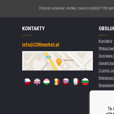
Chcesz uzyskać zniżkę i zaoszczędzić? Otrzym
KONTAKTY
OBSŁU
Kontakty
info@CDRmarket.pl
Wskazówki
Dostawa i
Handel hu
Często za
Reklamacj
Regulamin
Ochrona 
Dla firm i 
Wynajem d
Ta 
plik