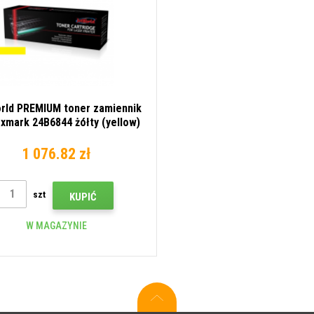
rld PREMIUM toner zamiennik
exmark 24B6844 żółty (yellow)
1 076.82 zł
szt
KUPIĆ
W MAGAZYNIE