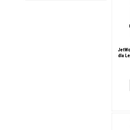
JetWo
dla L