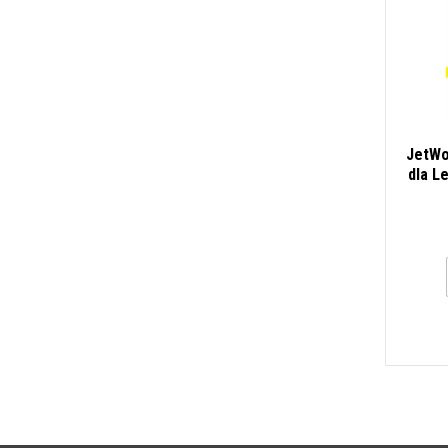
JetWo
dla L