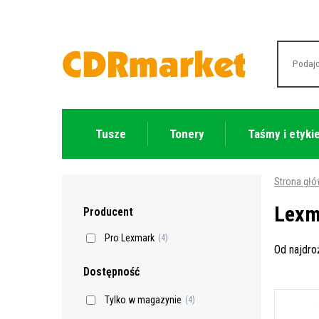
Tusze
Tonery
Taśmy i etyki
Strona gł
Lexm
Producent
Pro Lexmark
(4)
Od najdr
Dostępność
Tylko w magazynie
(4)