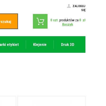
ZALOGUJ
SIĘ
0
szt.
produktów za
0
zł
szukaj
Koszyk
arki etykiet
Klejenie
Druk 3D