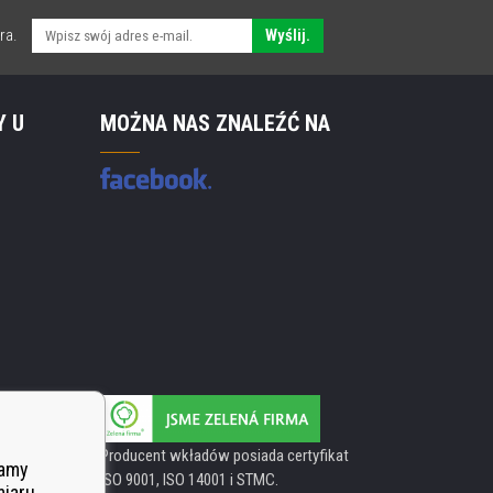
ra.
Wyślij.
Y U
MOŻNA NAS ZNALEŹĆ NA
Producent wkładów posiada certyfikat
wamy
ISO 9001, ISO 14001 i STMC.
miaru