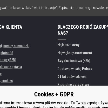
ywać ciekawe wskazówki i instrukcje? Zapisz się do naszego newslette
GA KLIENTA
DLACZEGO ROBIĆ ZAKUP
NAS?
Najlepsze
ceny
, porady, samouczki
 płatność
Największy
asortyment
rtowy (B2B)
Szybka
dostawa (48h)
dawane pytania
Dostawa w całej
Polsce
e
21 lat
doświadczeńí
, cookies
Bezpłatne
doradztwo
danych osobowych
Przyjazne podejście
Cookies + GDPR
instytucji
Złoty
certyfikat
Heureka
rukarek
strona internetowa używa plików cookie. Za Twoją zgodą uży
ów cookie i innych identyfikatorów do celów analitycznych, po