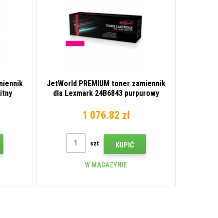
miennik
JetWorld PREMIUM toner zamiennik
itny
dla Lexmark 24B6843 purpurowy
(magenta)
1 076.82 zł
szt
KUPIĆ
W MAGAZYNIE