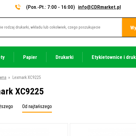
(Pon.-Pt.: 7:00 - 16:00)
info@CDRmarket.pl
Wy
ety
Papier
Drukarki
Etykietownice i druk
ówna
»
Lexmark XC9225
ark XC9225
oższego
Od najtańszego