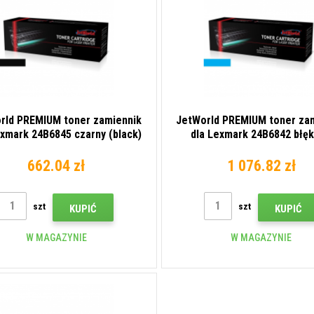
rld PREMIUM toner zamiennik
JetWorld PREMIUM toner za
exmark 24B6845 czarny (black)
dla Lexmark 24B6842 błęk
(cyan)
662.04 zł
1 076.82 zł
szt
szt
KUPIĆ
KUPIĆ
W MAGAZYNIE
W MAGAZYNIE