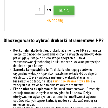
szt
KUPIĆ
NA PROŚBĘ
Dlaczego warto wybrać drukarki atramentowe HP?
Doskonała jakość druku:
Drukarki atramentowe HP są znane ze
swojej zdolności do tworzenia ostrych i żywych wydruków, które
przyciągają uwagę od pierwszego spojrzenia. Dzięki
zaawansowanej technologii druku możesz liczyć na precyzyjne
detale i bogate kolory.
Szeroka kompatybilność:
Te drukarki obsługują zarówno
oryginalne wkłady HP, jak i kompatybilne wkłady HP, co daje Ci
elastyczność przy wyborze materiałów eksploatacyjnych.
Niezależnie od tego, na jakie
kartridże atramentowe HP
się
zdecydujesz, zawsze osiągniesz świetne rezultaty.
Ekonomiczna eksploatacja:
Drukarki atramentowe HP zostały
zaprojektowane z myślą o oszczędności kosztów. Dzięki
efektywnemu wykorzystaniu atramentu i możliwości wyboru
spośród różnych typów kartridży możesz drukować więcej za
mniej pieniędzy.