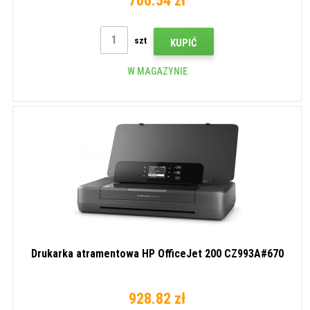
706.54 zł
szt
KUPIĆ
W MAGAZYNIE
Drukarka atramentowa HP OfficeJet 200 CZ993A#670
928.82 zł