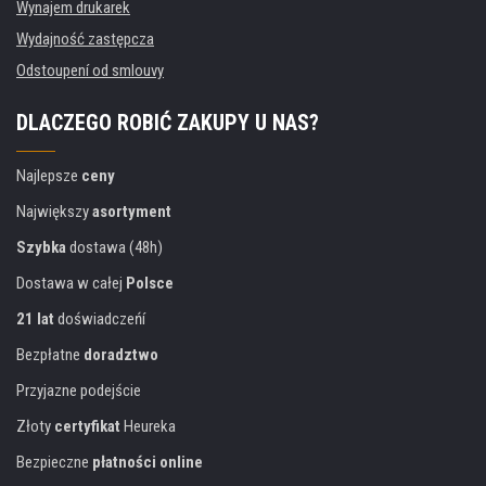
Wynajem drukarek
Wydajność zastępcza
Odstoupení od smlouvy
DLACZEGO ROBIĆ ZAKUPY U NAS?
Najlepsze
ceny
Największy
asortyment
Szybka
dostawa (48h)
Dostawa w całej
Polsce
21 lat
doświadczeńí
Bezpłatne
doradztwo
Przyjazne podejście
Złoty
certyfikat
Heureka
Bezpieczne
płatności online