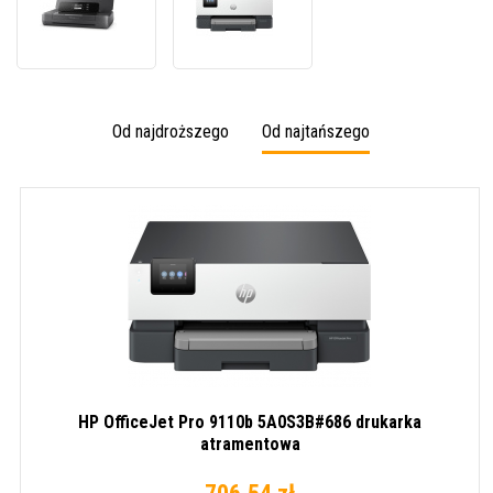
atramentowa
OfficeJet
HP
Pro
OfficeJet
9110b
200
5A0S3B#686
CZ993A#670
drukarka
atramentowa
Od najdroższego
Od najtańszego
HP OfficeJet Pro 9110b 5A0S3B#686 drukarka
atramentowa