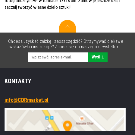
fotograficznym HP w formacie 13x18 cm. Zamów je jeszcze dziś i
zacznij tworzyć własne dzieło sztuki!
Chcesz uzyskać zniżkę i zaoszczędzić? Otrzymywać ciekawe
wskazówki i instrukcje? Zapisz się do naszego newslettera.
Wyślij.
KONTAKTY
info@CDRmarket.pl