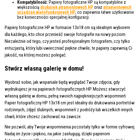
Kompatybilność:
Papiery fotograficzne HP są kompatybilne z
większością
drukarek atramentowych HP
oraz
atramentowych
urządzeń wielofunkcyjnych HP
, co zapewnia łatwe użytkowanie
bez konieczności specjalnej konfiguracji.
Papiery fotograficzne HP w formacie 13x18 cm są idealnym wyborem
dla każdego, kto chce przenieść swoje fotografie na nowy poziom.
Niezależnie od tego, czy jesteś profesjonalnym fotografem, czy tylko
entuzjastą, który lubi uwieczniać piękne chwile, te papiery zapewnią Ci
jakość, na której możesz polegać.
Stwórz własną galerię w domu!
Wyobraź sobie, jak wspaniale będą wyglądać Twoje zdjęcia, gdy
wydrukujesz je na papierach fotograficznych HP. Możesz stworzyć
własną galerię w domu, pełną swoich najpiękniejszych wspomnień.
Papier fotograficzny HP 13x18 cm jest idealny do drukowania portretów
rodzinnych, zdjęć ślubnych, wspomnień z podróży lub wszelkich innych
chwil, które chcesz zachować na zawsze.
Nie pozwól, aby Twoje wspomnienia pozostały tylko w formie cyfrowej.
Nadaj im życie i piękno, na jakie zasługują, dzięki papierom