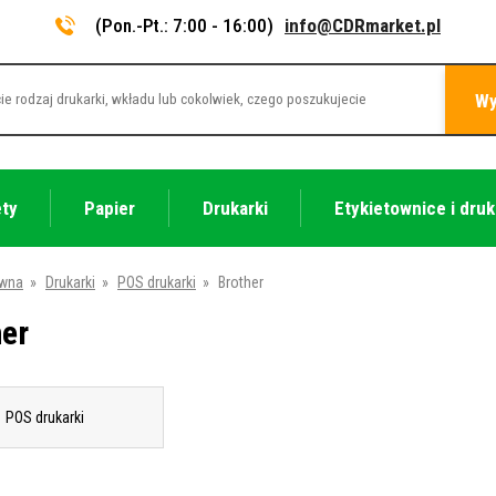
(Pon.-Pt.: 7:00 - 16:00)
info@CDRmarket.pl
Wy
ety
Papier
Drukarki
Etykietownice i druk
ówna
»
Drukarki
»
POS drukarki
»
Brother
her
POS drukarki