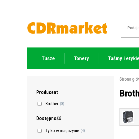
Tusze
Tonery
Taśmy i etyki
Strona gł
Brot
Producent
Brother
(8)
Dostępność
Tylko w magazynie
(4)