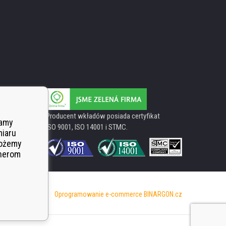
Producent wkładów posiada certyfikat
wamy
ISO 9001, ISO 14001 i STMC.
miaru
Możemy
tnerom
Oprogramowanie e-commerce
BINARGON.cz