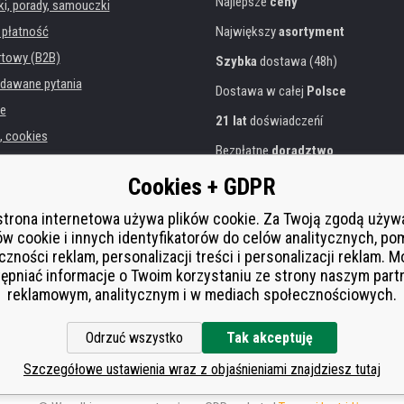
Najlepsze
ceny
, porady, samouczki
 płatność
Największy
asortyment
rtowy (B2B)
Szybka
dostawa (48h)
dawane pytania
Dostawa w całej
Polsce
e
21 lat
doświadczeńí
, cookies
Bezpłatne
doradztwo
danych osobowych
Przyjazne podejście
Cookies + GDPR
instytucji
Złoty
certyfikat
Heureka
rukarek
strona internetowa używa plików cookie. Za Twoją zgodą uży
ów cookie i innych identyfikatorów do celów analitycznych, po
Bezpieczne
płatności online
 zastępcza
czności reklam, personalizacji treści i personalizacji reklam. 
í od smlouvy
ępniać informacje o Twoim korzystaniu ze strony naszym par
reklamowym, analitycznym i w mediach społecznościowych.
Odrzuć wszystko
Tak akceptuję
Szczegółowe ustawienia wraz z objaśnieniami znajdziesz tutaj