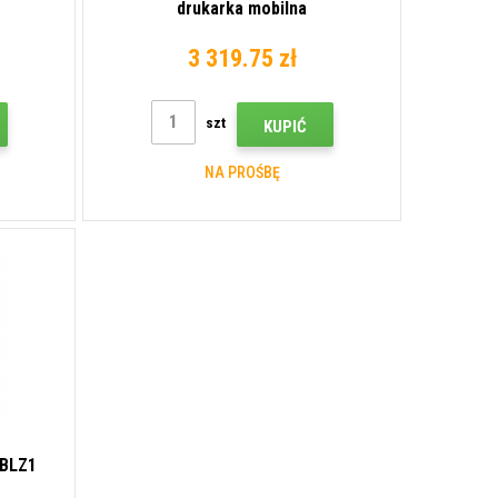
drukarka mobilna
3 319.75 zł
szt
KUPIĆ
NA PROŚBĘ
0BLZ1