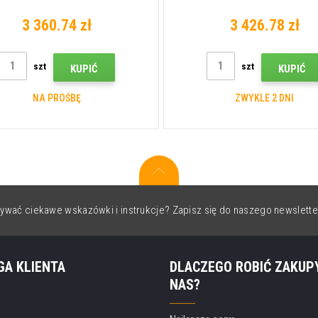
3 360.74 zł
3 426.78 zł
szt
szt
KUPIĆ
KUPIĆ
NA PROŚBĘ
ZWYKLE 2 DNI
ywać ciekawe wskazówki i instrukcje? Zapisz się do naszego newslette
GA KLIENTA
DLACZEGO ROBIĆ ZAKUP
NAS?