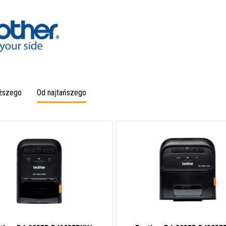
oższego
Od najtańszego