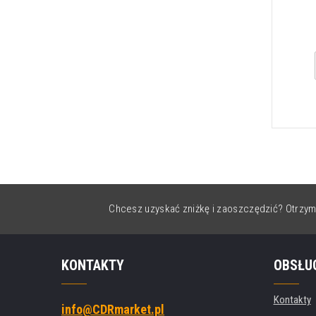
Chcesz uzyskać zniżkę i zaoszczędzić? Otrzym
KONTAKTY
OBSŁU
Kontakty
info@CDRmarket.pl