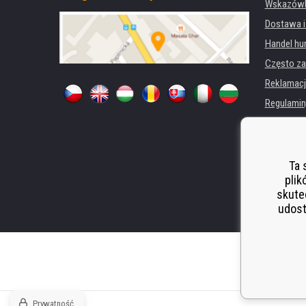
Wskazówki
Dostawa i
Handel hu
Często za
Reklamacj
Regulamin
Ochrona 
Dla firm i 
Wynajem d
Ta 
plik
Wydajność
skute
Odstoupen
udost
Prywatność