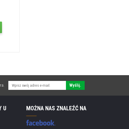
ra.
Wyślij.
Y U
MOŻNA NAS ZNALEŹĆ NA