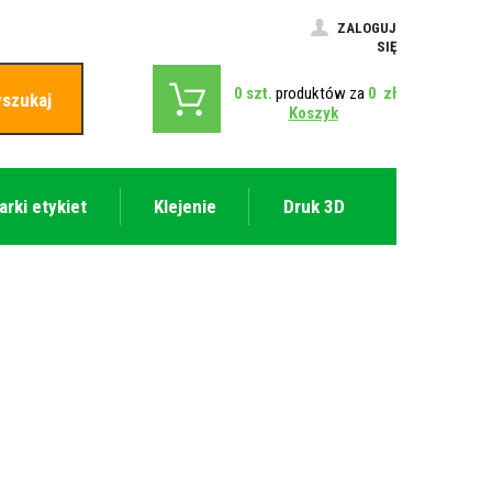
ZALOGUJ
SIĘ
0
szt.
produktów za
0
zł
szukaj
Koszyk
arki etykiet
Klejenie
Druk 3D