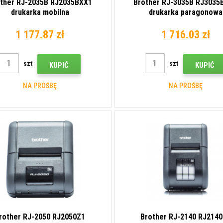
ther RJ-2035B RJ2035BXX1
Brother RJ-3035B RJ3035
drukarka mobilna
drukarka paragonowa
1 177.87 zł
1 716.03 zł
szt
szt
KUPIĆ
KUPIĆ
NA PROŚBĘ
NA PROŚBĘ
rother RJ-2050 RJ2050Z1
Brother RJ-2140 RJ214