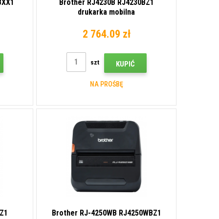
BXX1
Brother RJ4230B RJ4230BZ1
drukarka mobilna
2 764.09 zł
szt
KUPIĆ
NA PROŚBĘ
0Z1
Brother RJ-4250WB RJ4250WBZ1