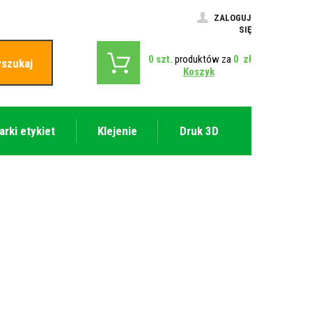
ZALOGUJ
SIĘ
0
szt.
produktów za
0
zł
szukaj
Koszyk
arki etykiet
Klejenie
Druk 3D