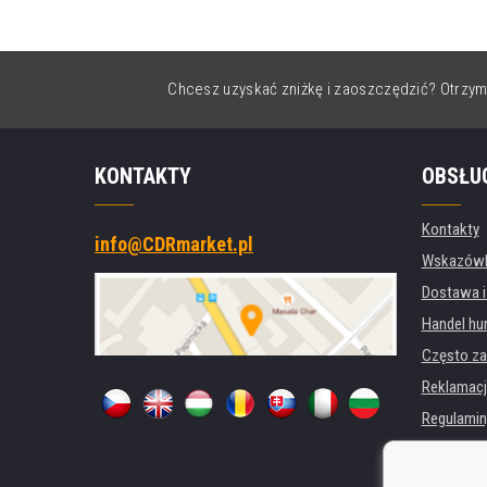
Chcesz uzyskać zniżkę i zaoszczędzić? Otrzym
KONTAKTY
OBSŁU
Kontakty
info@CDRmarket.pl
Wskazówki
Dostawa i
Handel hu
Często za
Reklamacj
Regulamin
Ochrona 
Dla firm i 