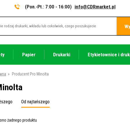
(Pon.-Pt.: 7:00 - 16:00)
info@CDRmarket.pl
Wy
ety
Papier
Drukarki
Etykietownice i druk
ówna
»
Producent Pro Minolta
Minolta
oższego
Od najtańszego
iono żadnego produktu