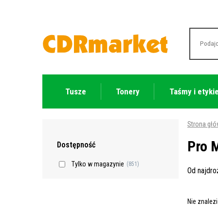
Tusze
Tonery
Taśmy i etyki
Strona gł
Pro 
Dostępność
Tylko w magazynie
(851)
Od najdr
Nie znalez