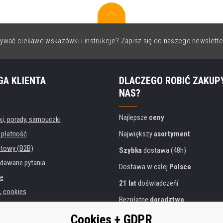
ywać ciekawe wskazówki i instrukcje? Zapisz się do naszego newslette
GA KLIENTA
DLACZEGO ROBIĆ ZAKUP
NAS?
Najlepsze
ceny
, porady, samouczki
 płatność
Największy
asortyment
rtowy (B2B)
Szybka
dostawa (48h)
dawane pytania
Dostawa w całej
Polsce
e
21 lat
doświadczeńí
, cookies
Bezpłatne
doradztwo
danych osobowych
Przyjazne podejście
Cookies + GDPR
instytucji