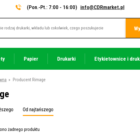
(Pon.-Pt.: 7:00 - 16:00)
info@CDRmarket.pl
Wy
ety
Papier
Drukarki
Etykietownice i druk
ówna
»
Producent Rimage
ge
oższego
Od najtańszego
iono żadnego produktu