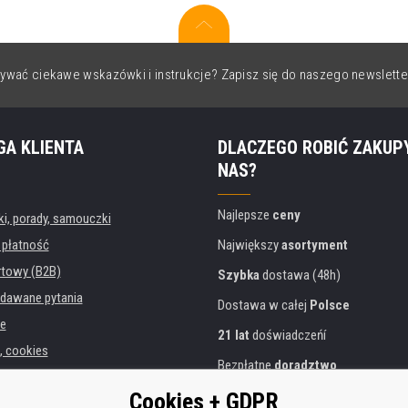
ywać ciekawe wskazówki i instrukcje? Zapisz się do naszego newslette
GA KLIENTA
DLACZEGO ROBIĆ ZAKUP
NAS?
Najlepsze
ceny
, porady, samouczki
 płatność
Największy
asortyment
rtowy (B2B)
Szybka
dostawa (48h)
dawane pytania
Dostawa w całej
Polsce
e
21 lat
doświadczeńí
, cookies
Bezpłatne
doradztwo
danych osobowych
Przyjazne podejście
Cookies + GDPR
instytucji