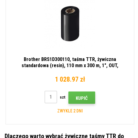
Brother BRS1D300110, taśma TTR, żywiczna
standardowa (resin), 110 mm x 300 m, 1", OUT,
opakowanie po 12 szt., czarna
1 028.97 zł
szt
KUPIĆ
ZWYKLE 2 DNI
Dlaczego warto wybrać żywiczne taśmy TTR do