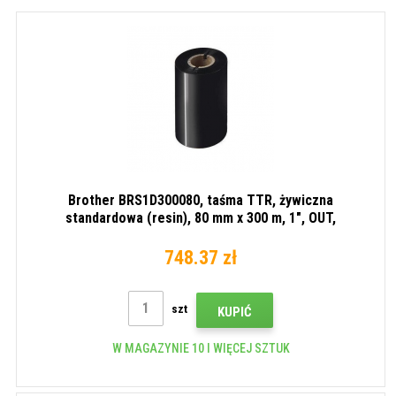
Brother BRS1D300080, taśma TTR, żywiczna
standardowa (resin), 80 mm x 300 m, 1", OUT,
opakowanie po 12 szt., czarna
748.37 zł
szt
KUPIĆ
W MAGAZYNIE 10 I WIĘCEJ SZTUK