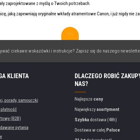
ały zaprojektowane z myślą o Twoich potrzebach.
nicę, jaką zapewniają oryginalne wkłady atramentowe Canon, i już nigdy nie za
ywać ciekawe wskazówki i instrukcje? Zapisz się do naszego newslette
GA KLIENTA
DLACZEGO ROBIĆ ZAKUP
NAS?
Najlepsze
ceny
, porady, samouczki
 płatność
Największy
asortyment
rtowy (B2B)
Szybka
dostawa (48h)
dawane pytania
Dostawa w całej
Polsce
e