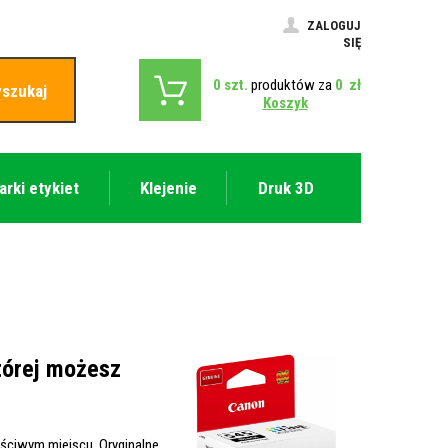
ZALOGUJ
SIĘ
0
szt.
produktów za
0
zł
szukaj
Koszyk
arki etykiet
Klejenie
Druk 3D
tórej możesz
aściwym miejscu. Oryginalne