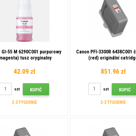
 GI-55 M 6290C001 purpurowy
Canon PFI-3300R 6438C001 
magenta) tusz oryginalny
(red) originální catrid
42.09 zł
851.96 zł
szt
szt
KUPIĆ
KUPIĆ
2-3 TYGODNIE
2-3 TYGODNIE