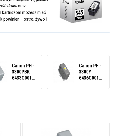
ość druku
oraz
tym kartridżom możesz mieć
k powinien – ostro, żywo i
Canon PFI-
Canon PFI-
3300PBK
3300Y
6433C001
6436C001
černá
žlutá
(black)
(yellow)
originální
originální
catridge
catridge