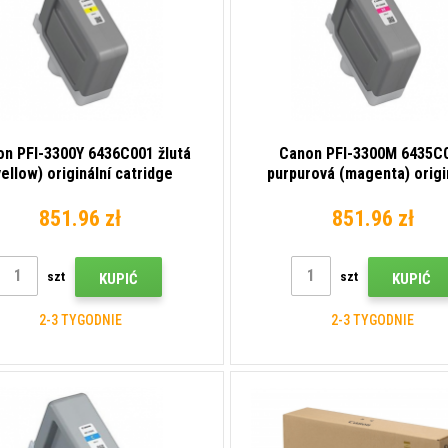
n PFI-3300Y 6436C001 žlutá
Canon PFI-3300M 6435C
yellow) originální catridge
purpurová (magenta) origi
catridge
851.96 zł
851.96 zł
szt
szt
KUPIĆ
KUPIĆ
2-3 TYGODNIE
2-3 TYGODNIE