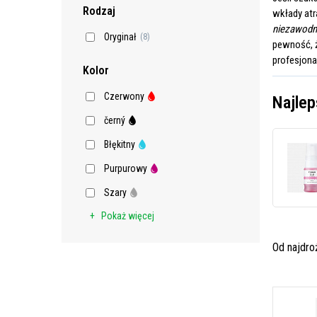
Rodzaj
wkłady at
niezawod
Oryginał
(8)
pewność, ż
profesjona
Kolor
Czerwony
Najlep
černý
Błękitny
Purpurowy
Szary
Pokaż więcej
Od najdr