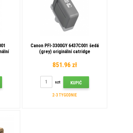
001
Canon PFI-3300GY 6437C001 šedá
nální
(grey) originální catridge
851.96 zł
szt
KUPIĆ
2-3 TYGODNIE