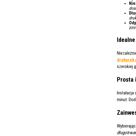
Nie
dos
Dłu
dru
Odp
zmn
Idealne
Niezależni
drukarek
szerokiej 
Prosta 
Instalacja
minut. Dod
Zainwes
Wybierają
długotrwa