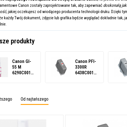
ramentowe Canon zostały zaprojektowane tak, aby zapewniać
doskonałą jak
ność
, jakiej oczekujesz od wiodącego producenta technologii druku. Dzięki 
e każdy Twój dokument, zdjęcie lub grafika będzie wyglądać dokładnie tak, ja
lnie.
sze produkty
Canon GI-
Canon PFI-
55 M
3300R
6290C001
6438C001
purpurowy
červená
(magenta)
(red)
tusz
originální
oryginalny
catridge
oższego
Od najtańszego