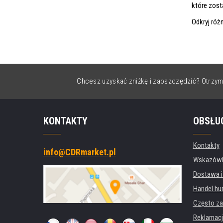
które zost
Odkryj róż
Chcesz uzyskać zniżkę i zaoszczędzić? Otrzym
KONTAKTY
OBSŁU
Kontakty
info@CDRmarket.pl
Wskazówki
Dostawa i
Handel hu
Często za
Reklamacj