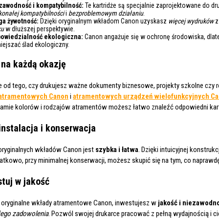
zawodność i kompatybilność:
Te kartridże są specjalnie zaprojektowane do d
konałej kompatybilności
i
bezproblemowym działaniu
.
ga żywotność:
Dzięki oryginalnym wkładom Canon uzyskasz
więcej wydruków
z
ku
w dłuższej perspektywie.
owiedzialność ekologiczna:
Canon angażuje się w ochronę środowiska, dlate
iejszać ślad ekologiczny.
 na każdą okazję
e od tego, czy drukujesz ważne dokumenty biznesowe, projekty szkolne czy 
 atramentowych Canon
i
atramentowych urządzeń wielofunkcyjnych C
gamie kolorów i rodzajów atramentów możesz łatwo znaleźć odpowiedni kart
instalacja i konserwacja
 oryginalnych wkładów Canon jest
szybka i łatwa
. Dzięki intuicyjnej konstru
atkowo, przy minimalnej konserwacji, możesz skupić się na tym, co naprawd
tuj w jakość
c oryginalne wkłady atramentowe Canon, inwestujesz w
jakość i niezawodn
łego zadowolenia
. Pozwól swojej drukarce pracować z pełną wydajnością i c