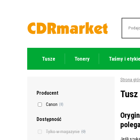
Tusze
Tonery
Taśmy i etyki
Strona gł
Tusz
Producent
Canon
(8)
Orygin
Dostępność
poleg
Tylko w magazynie
(0)
Jeśli szu