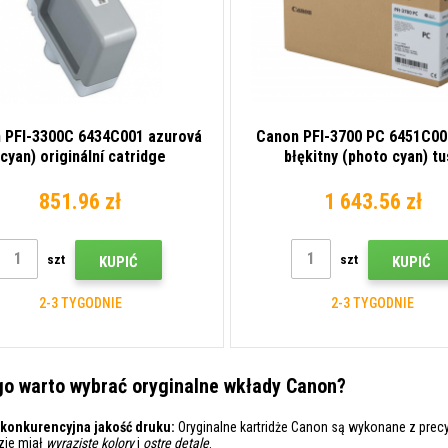
 PFI-3300C 6434C001 azurová
Canon PFI-3700 PC 6451C00
(cyan) originální catridge
błękitny (photo cyan) t
oryginalna
851.96 zł
1 643.56 zł
szt
szt
KUPIĆ
KUPIĆ
2-3 TYGODNIE
2-3 TYGODNIE
o warto wybrać oryginalne wkłady Canon?
konkurencyjna jakość druku:
Oryginalne kartridże Canon są wykonane z precy
zie miał
wyraziste kolory
i
ostre detale
.