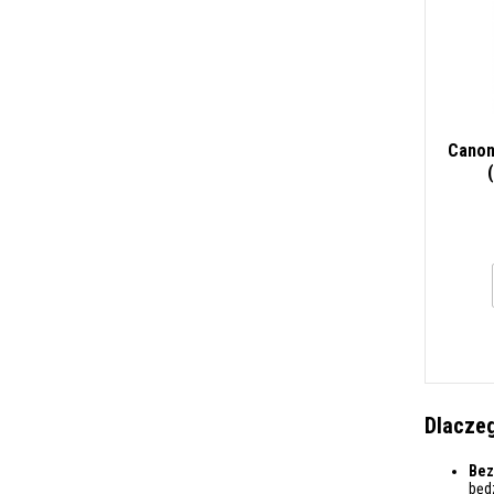
Canon
Dlaczeg
Bez
będ