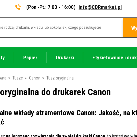
(Pon.-Pt.: 7:00 - 16:00)
info@CDRmarket.pl
Wy
ety
Papier
Drukarki
Etykietownice i druk
ówna
»
Tusze
»
Canon
»
Tusz oryginalna
 oryginalna do drukarek Canon
alne wkłady atramentowe Canon: Jakość, na k
ać
kasz
najlepszego rozwiązania dla swojej drukarki Canon
, to jesteś we wł