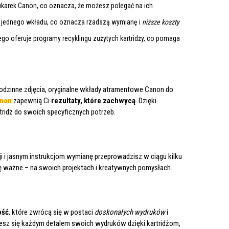
rukarek Canon, co oznacza, że możesz polegać na ich
 jednego wkładu, co oznacza rzadszą wymianę i
niższe koszty
go oferuje programy recyklingu zużytych kartridży, co pomaga
rodzinne zdjęcia, oryginalne wkłady atramentowe Canon do
anon
zapewnią Ci
rezultaty, które zachwycą
. Dzięki
ridż do swoich specyficznych potrzeb.
kcji i jasnym instrukcjom wymianę przeprowadzisz w ciągu kilku
ę ważne – na swoich projektach i kreatywnych pomysłach.
ość
, które zwrócą się w postaci
doskonałych wydruków
i
iesz się każdym detalem swoich wydruków dzięki kartridżom,