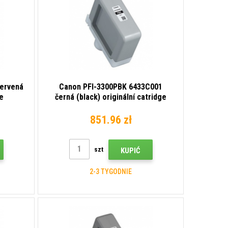
červená
Canon PFI-3300PBK 6433C001
ge
černá (black) originální catridge
851.96 zł
szt
KUPIĆ
2-3 TYGODNIE