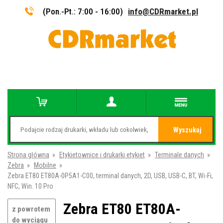
(Pon.-Pt.: 7:00 - 16:00)
info@CDRmarket.pl
Wyszukaj
Strona główna
»
Etykietownice i drukarki etykiet
»
Terminale danych
»
Zebra
»
Mobilne
»
Zebra ET80 ET80A-0P5A1-C00, terminal danych, 2D, USB, USB-C, BT, Wi-Fi,
NFC, Win. 10 Pro
Zebra ET80 ET80A-
z powrotem
do wyciągu