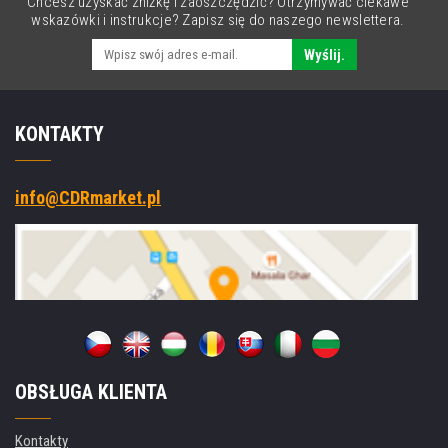
Chcesz uzyskać zniżkę i zaoszczędzić? Otrzymywać ciekawe
Wi-
wskazówki i instrukcje? Zapisz się do naszego newslettera.
Fi,
NFC,
Wyślij.
Win.
10
Pro
KONTAKTY
info@CDRmarket.pl
OBSŁUGA KLIENTA
Kontakty