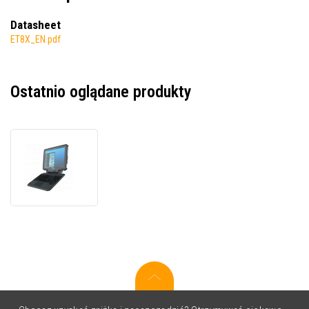
Datasheet
ET8X_EN.pdf
Ostatnio oglądane produkty
Zebra
ET80
ET80A-
0P5A1-
C00,
terminal
danych,
2D,
USB,
USB-
C,
BT,