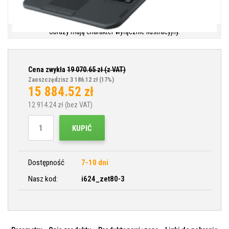
Obrazy mają charakter wyłącznie ilustracyjny.
Cena zwykła
19 070.65
zł (z VAT)
Zaoszczędzisz 3 186.12 zł
(17%)
15 884.52
zł
12 914.24
zł (bez VAT)
KUPIĆ
Dostępność
7-10 dni
Nasz kod:
i624_zet80-3