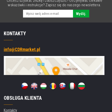
Chcesz uzyskać zniżkę i zaoszczędzić? Otrzymywać ciekawe
Wi‑Fi,
wskazówki i instrukcje? Zapisz się do naszego newslettera.
NFC,
Win.
Wyślij.
10
Pro
KONTAKTY
info@CDRmarket.pl
OBSŁUGA KLIENTA
Kontakty