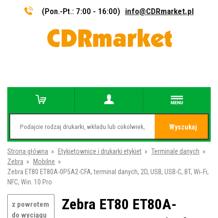
(Pon.-Pt.: 7:00 - 16:00)
info@CDRmarket.pl
Wyszukaj
Strona główna
»
Etykietownice i drukarki etykiet
»
Terminale danych
»
Zebra
»
Mobilne
»
Zebra ET80 ET80A-0P5A2-CFA, terminal danych, 2D, USB, USB-C, BT, Wi‑Fi,
NFC, Win. 10 Pro
Zebra ET80 ET80A-
z powrotem
do wyciągu