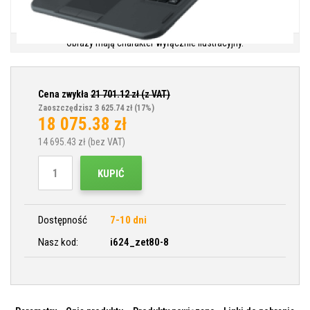
Obrazy mają charakter wyłącznie ilustracyjny.
Cena zwykła
21 701.12
zł (z VAT)
Zaoszczędzisz 3 625.74 zł
(17%)
18 075.38
zł
14 695.43
zł (bez VAT)
KUPIĆ
Dostępność
7-10 dni
Nasz kod:
i624_zet80-8