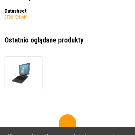
Datasheet
ET8X_EN.pdf
Ostatnio oglądane produkty
Zebra
ET80
ET80A-
0P5A2-
CFA,
terminal
danych,
2D,
USB,
USB-
C,
BT,