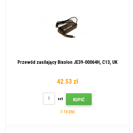
Przewód zasilający Bixolon JE39-00064H, C13, UK
42.53 zł
szt
KUPIĆ
7-10 DNI