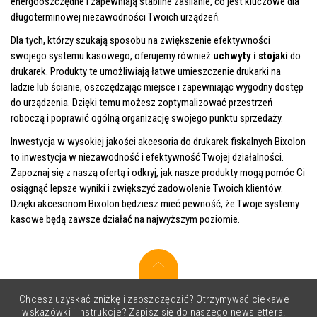
energooszczędne i zapewniają stabilne zasilanie, co jest kluczowe dla
długoterminowej niezawodności Twoich urządzeń.
Dla tych, którzy szukają sposobu na zwiększenie efektywności
swojego systemu kasowego, oferujemy również
uchwyty i stojaki
do
drukarek. Produkty te umożliwiają łatwe umieszczenie drukarki na
ladzie lub ścianie, oszczędzając miejsce i zapewniając wygodny dostęp
do urządzenia. Dzięki temu możesz zoptymalizować przestrzeń
roboczą i poprawić ogólną organizację swojego punktu sprzedaży.
Inwestycja w wysokiej jakości akcesoria do drukarek fiskalnych Bixolon
to inwestycja w niezawodność i efektywność Twojej działalności.
Zapoznaj się z naszą ofertą i odkryj, jak nasze produkty mogą pomóc Ci
osiągnąć lepsze wyniki i zwiększyć zadowolenie Twoich klientów.
Dzięki akcesoriom Bixolon będziesz mieć pewność, że Twoje systemy
kasowe będą zawsze działać na najwyższym poziomie.
Chcesz uzyskać zniżkę i zaoszczędzić? Otrzymywać ciekawe
wskazówki i instrukcje? Zapisz się do naszego newslettera.