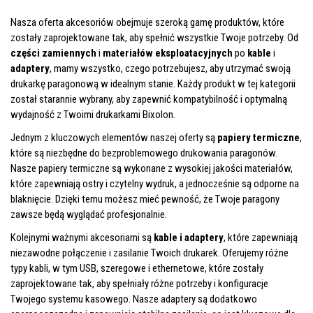
Nasza oferta akcesoriów obejmuje szeroką gamę produktów, które
zostały zaprojektowane tak, aby spełnić wszystkie Twoje potrzeby. Od
części zamiennych
i
materiałów eksploatacyjnych
po
kable
i
adaptery
, mamy wszystko, czego potrzebujesz, aby utrzymać swoją
drukarkę paragonową w idealnym stanie. Każdy produkt w tej kategorii
został starannie wybrany, aby zapewnić kompatybilność i optymalną
wydajność z Twoimi drukarkami Bixolon.
Jednym z kluczowych elementów naszej oferty są
papiery termiczne
,
które są niezbędne do bezproblemowego drukowania paragonów.
Nasze papiery termiczne są wykonane z wysokiej jakości materiałów,
które zapewniają ostry i czytelny wydruk, a jednocześnie są odporne na
blaknięcie. Dzięki temu możesz mieć pewność, że Twoje paragony
zawsze będą wyglądać profesjonalnie.
Kolejnymi ważnymi akcesoriami są
kable i adaptery
, które zapewniają
niezawodne połączenie i zasilanie Twoich drukarek. Oferujemy różne
typy kabli, w tym USB, szeregowe i ethernetowe, które zostały
zaprojektowane tak, aby spełniały różne potrzeby i konfiguracje
Twojego systemu kasowego. Nasze adaptery są dodatkowo