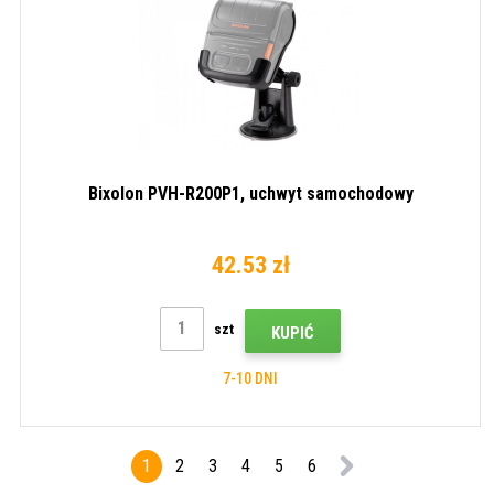
Bixolon PVH-R200P1, uchwyt samochodowy
42.53 zł
szt
KUPIĆ
7-10 DNI
1
2
3
4
5
6