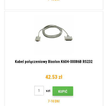
Kabel połączeniowy Bixolon K604-00086B RS232
42.53 zł
szt
KUPIĆ
7-10 DNI