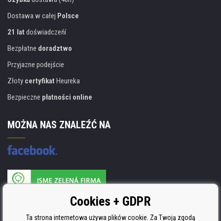
Dostawa w całej
Polsce
21 lat
doświadczeńí
Bezpłatne
doradztwo
Przyjazne podejście
Złoty
certyfikat
Heureka
Bezpieczne
płatności online
MOŻNA NAS ZNALEŹĆ NA
Producent wkładów posiada certyfikat
Cookies + GDPR
ISO 9001, ISO 14001 i STMC.
Ta strona internetowa używa plików cookie. Za Twoją zgodą