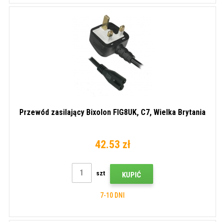
Przewód zasilający Bixolon FIG8UK, C7, Wielka Brytania
42.53 zł
szt
KUPIĆ
7-10 DNI