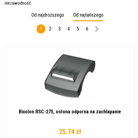
niezawodność.
Od najdroższego
Od najtańszego
1
2
3
4
5
6
Bixolon RSC-275, osłona odporna na zachlapanie
25.74 zł