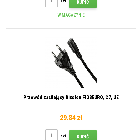
szt
KUPIĆ
W MAGAZYNIE
Przewód zasilający Bixolon FIG8EURO, C7, UE
29.84 zł
szt
KUPIĆ