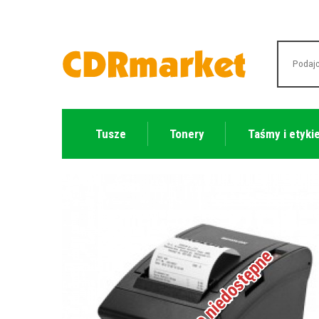
Tusze
Tonery
Taśmy i etyki
Tymczasowo niedostępne