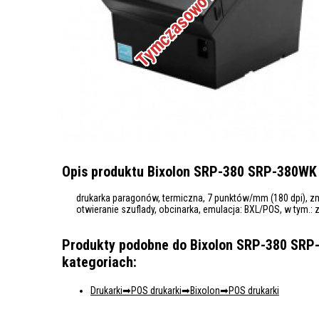
Opis produktu Bixolon SRP-380 SRP-380WK d
drukarka paragonów, termiczna, 7 punktów/mm (180 dpi), zm
otwieranie szuflady, obcinarka, emulacja: BXL/POS, w tym.: 
Produkty podobne do Bixolon SRP-380 SRP-
kategoriach:
Drukarki
POS drukarki
Bixolon
POS drukarki