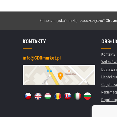
Chcesz uzyskać zniżkę i zaoszczędzić? Otrzym
KONTAKTY
OBSŁU
Kontakty
info@CDRmarket.pl
Wskazówki
Dostawa i
Handel hu
Często za
Reklamacj
Regulamin
Ochrona 
Dla firm i 