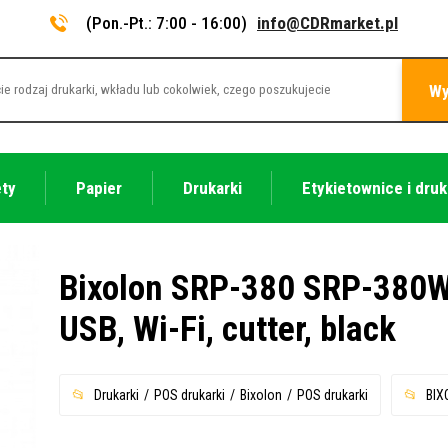
(Pon.-Pt.: 7:00 - 16:00)
info@CDRmarket.pl
Wy
ety
Papier
Drukarki
Etykietownice i druk
Bixolon SRP-380 SRP-380W
USB, Wi-Fi, cutter, black
Drukarki
POS drukarki
Bixolon
POS drukarki
BIX