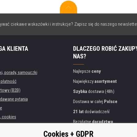
ywać ciekawe wskazówki i instrukcje? Zapisz się do naszego newslette
GA KLIENTA
DLACZEGO ROBIĆ ZAKUP
NAS?
Najlepsze
ceny
, porady, samouczki
 płatność
Największy
asortyment
rtowy (B2B)
Szybka
dostawa (48h)
dawane pytania
Dostawa w całej
Polsce
e
21 lat
doświadczeńí
, cookies
Bezpłatne
doradztwo
danych osobowych
Przyjazne podejście
Cookies + GDPR
instytucji