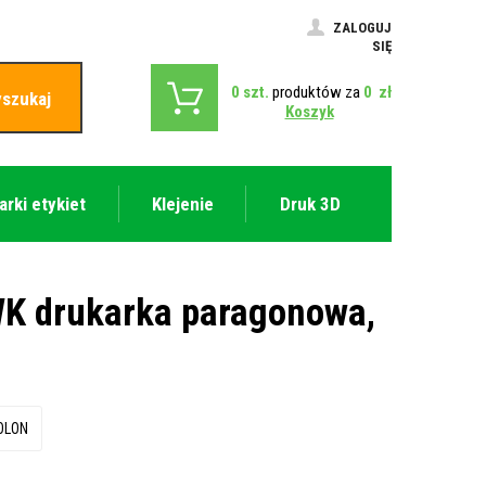
ZALOGUJ
SIĘ
0
szt.
produktów za
0
zł
szukaj
Koszyk
arki etykiet
Klejenie
Druk 3D
K drukarka paragonowa,
OLON