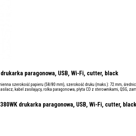
rukarka paragonowa, USB, Wi-Fi, cutter, black
ienna szerokość papieru (58/80 mm), szerokość druku (maks.): 72 mm, średnica 
zasilacz, kabel zasilający, rolka paragonowa, płyta CD z sterownikami, QSG, za
380WK drukarka paragonowa, USB, Wi-Fi, cutter, blac