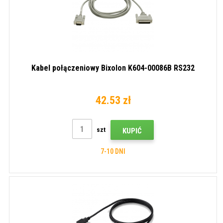
Kabel połączeniowy Bixolon K604-00086B RS232
42.53 zł
szt
KUPIĆ
7-10 DNI