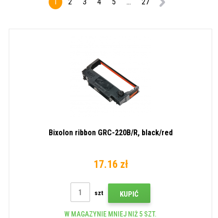
1
2
3
4
5
...
27
Bixolon ribbon GRC-220B/R, black/red
17.16 zł
szt
KUPIĆ
W MAGAZYNIE MNIEJ NIŻ 5 SZT.