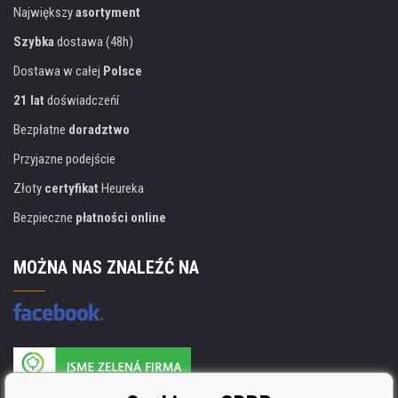
Największy
asortyment
Szybka
dostawa (48h)
Dostawa w całej
Polsce
21 lat
doświadczeńí
Bezpłatne
doradztwo
Przyjazne podejście
Złoty
certyfikat
Heureka
Bezpieczne
płatności online
MOŻNA NAS ZNALEŹĆ NA
Producent wkładów posiada certyfikat