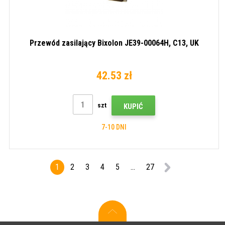
Przewód zasilający Bixolon JE39-00064H, C13, UK
42.53 zł
szt
KUPIĆ
7-10 DNI
1
2
3
4
5
...
27