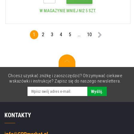
W MAGAZYNIE MNIEJ NIŻ 5 SZT.
1
2
3
4
5
...
10
Chcesz uzyskać zniżkę i zaoszczędzić? Otrzymywać ciekawe
wskazówki i instrukcje? Zapisz się do naszego newslettera.
Wyślij.
KONTAKTY