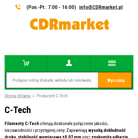
(Pon.-Pt.: 7:00 - 16:00)
info@CDRmarket.pl
Wyszukaj
Strona główna
»
Producent C-Tech
C-Tech
Filamenty C‑Tech
oferują doskonałe połączenie jakości,
niezawodności i przystępnej ceny. Zapewniają
wysoką dokładność
druku
,
stabilność wymiarową ±0,02 mm
oraz
znakomitą adhezję