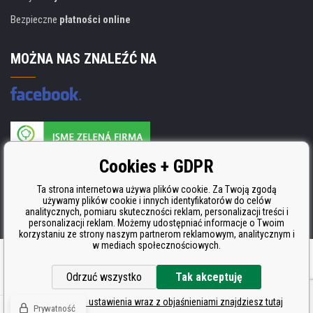
Bezpieczne
płatności online
MOŻNA NAS ZNALEŹĆ NA
Producent wkładów posiada certyfikat
Cookies + GDPR
ISO 9001, ISO 14001 i STMC.
Ta strona internetowa używa plików cookie. Za Twoją zgodą
używamy plików cookie i innych identyfikatorów do celów
analitycznych, pomiaru skuteczności reklam, personalizacji treści i
personalizacji reklam. Możemy udostępniać informacje o Twoim
korzystaniu ze strony naszym partnerom reklamowym, analitycznym i
w mediach społecznościowych.
Oprogramowanie e-commerce
BINARGON.cz
Odrzuć wszystko
Tak akceptuję
Szczegółowe ustawienia wraz z objaśnieniami znajdziesz tutaj
Prywatność