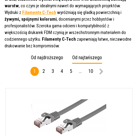
warstw
, co czyni je idealnymi nawet do wymagających projektów.
Wydruki z
Filamenty C‑Tech
wyróżniają się gładką powierzchnią i
żywymi, spójnymi kolorami
, docenianymi przez hobbystów i
profesjonalistów. Szeroka gama odcieni i kompatybilność z
większością drukarek FDM czynią je wszechstronnym materiałem do
codziennego użytku.
Filamenty C‑Tech
zapewniają łatwe, niezawodne
drukowanie bez kompromisów.
Od najdroższego
Od najtańszego
1
2
3
4
5
...
10