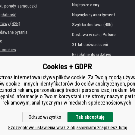
Najlepsze
ceny
, porady, samouczki
 płatność
Największy
asortyment
rtowy (B2B)
Szybka
dostawa (48h)
dawane pytania
Dostawa w całej
Polsce
e
21 lat
doświadczeńí
, cookies
Bezpłatne
doradztwo
danych osobowych
Przyjazne podejście
Cookies + GDPR
instytucji
Złoty
certyfikat
Heureka
rukarek
strona internetowa używa plików cookie. Za Twoją zgodą uży
ów cookie i innych identyfikatorów do celów analitycznych, po
Bezpieczne
płatności online
 zastępcza
czności reklam, personalizacji treści i personalizacji reklam. 
í od smlouvy
ępniać informacje o Twoim korzystaniu ze strony naszym par
reklamowym, analitycznym i w mediach społecznościowych.
Odrzuć wszystko
Tak akceptuję
Szczegółowe ustawienia wraz z objaśnieniami znajdziesz tutaj