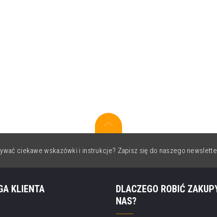
ywać ciekawe wskazówki i instrukcje? Zapisz się do naszego newslette
GA KLIENTA
DLACZEGO ROBIĆ ZAKUP
NAS?