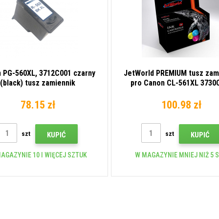
 PG-560XL, 3712C001 czarny
JetWorld PREMIUM tusz zam
(black) tusz zamiennik
pro Canon CL-561XL 3730
kolorowa
78.15 zł
100.98 zł
szt
szt
KUPIĆ
KUPIĆ
AGAZYNIE 10 I WIĘCEJ SZTUK
W MAGAZYNIE MNIEJ NIŻ 5 S