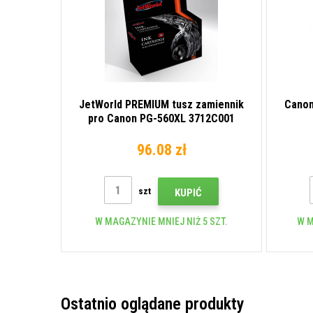
JetWorld PREMIUM tusz zamiennik
Canon
pro Canon PG-560XL 3712C001
czarny (black)
96.08 zł
szt
KUPIĆ
W MAGAZYNIE MNIEJ NIŻ 5 SZT.
W M
Ostatnio oglądane produkty