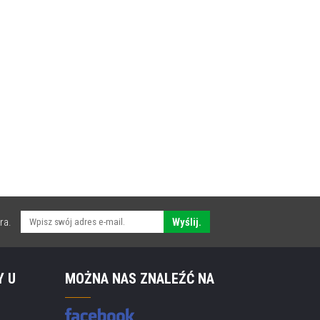
ra.
Wyślij.
Y U
MOŻNA NAS ZNALEŹĆ NA