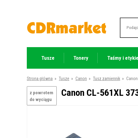
Tusze
Tonery
Taśmy i etyki
Strona główna
»
Tusze
»
Canon
»
Tusz zamiennik
»
Canon 
Canon CL-561XL 373
z powrotem
do wyciągu