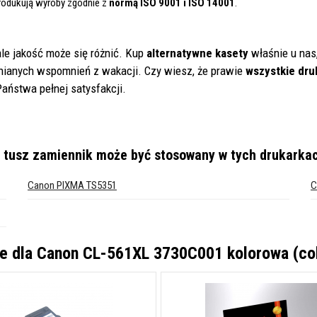
rodukują wyroby zgodnie z
normą ISO 9001 i ISO 14001
.
le jakość może się różnić. Kup
alternatywne kasety
właśnie u nas
ianych wspomnień z wakacji. Czy wiesz, że prawie
wszystkie dru
ństwa pełnej satysfakcji.
 tusz zamiennik
może być stosowany w tych drukarka
Canon PIXMA TS5351
C
e dla
Canon CL-561XL 3730C001 kolorowa (col