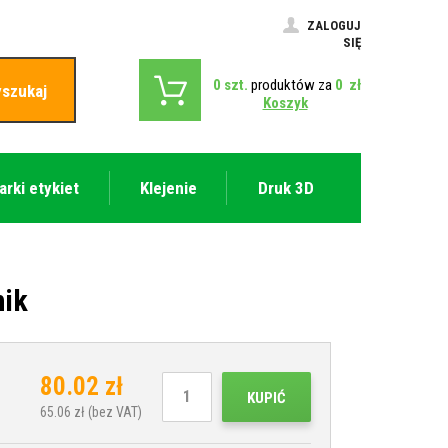
ZALOGUJ
SIĘ
0
szt.
produktów za
0
zł
szukaj
Koszyk
arki etykiet
Klejenie
Druk 3D
nik
80.02
zł
KUPIĆ
65.06
zł (bez VAT)