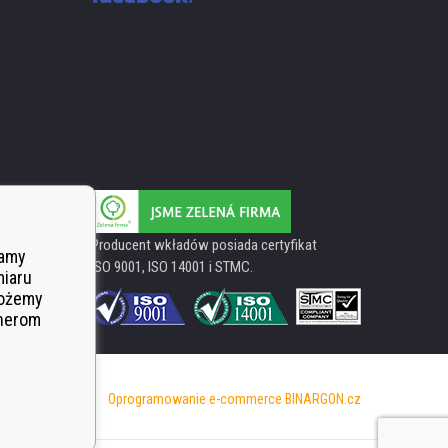
Producent wkładów posiada certyfikat
wamy
ISO 9001, ISO 14001 i STMC.
miaru
Możemy
tnerom
Oprogramowanie e-commerce
BINARGON.cz