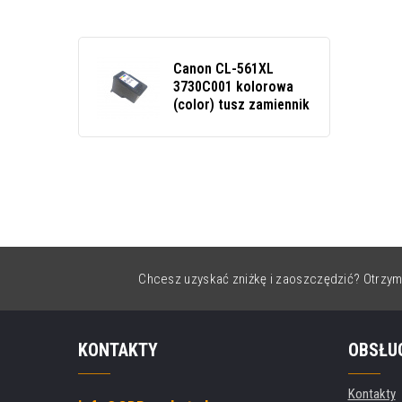
Canon CL-561XL
3730C001 kolorowa
(color) tusz zamiennik
Chcesz uzyskać zniżkę i zaoszczędzić? Otrzym
KONTAKTY
OBSŁU
Kontakty