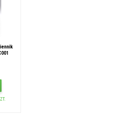
iennik
C001
ZT.