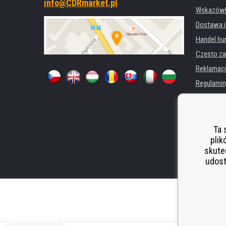
info@CDRmarket.pl
Wskazówki
Dostawa i
Handel hu
Często za
Reklamacj
Regulamin
Ochrona 
Dla firm i 
Wynajem d
Ta 
plik
Wydajność
skute
Odstoupen
udost