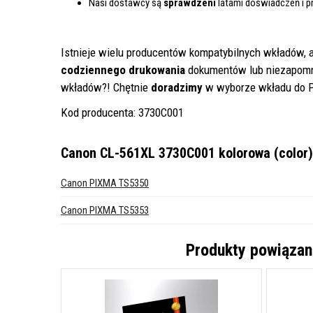
Nasi dostawcy są
sprawdzeni
latami doświadczeń i p
Istnieje wielu producentów kompatybilnych wkładów, a
codziennego drukowania
dokumentów lub niezapomn
wkładów?! Chętnie
doradzimy
w wyborze wkładu do Pa
Kod producenta: 3730C001
Canon CL-561XL 3730C001 kolorowa (color)
Canon PIXMA TS5350
Canon PIXMA TS5353
Produkty powiązan