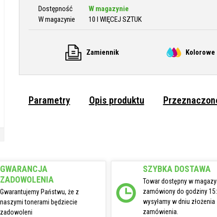
Dostępność
W magazynie
W magazynie
10 I WIĘCEJ SZTUK
Zamiennik
Kolorowe 
Parametry
Opis produktu
Przeznaczone
GWARANCJA
SZYBKA DOSTAWA
ZADOWOLENIA
Towar dostępny w magazy
zamówiony do godziny 15
Gwarantujemy Państwu, że z
wysyłamy w dniu złożenia
naszymi tonerami będziecie
zamówienia.
zadowoleni