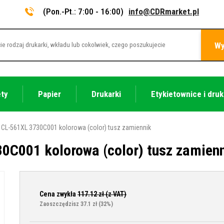
(Pon.-Pt.: 7:00 - 16:00)
info@CDRmarket.pl
Wy
ety
Papier
Drukarki
Etykietownice i druk
CL-561XL 3730C001 kolorowa (color) tusz zamiennik
0C001 kolorowa (color) tusz zamien
Cena zwykła
117.12
zł (z VAT)
Zaoszczędzisz 37.1 zł
(32%)