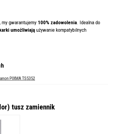
, my gwarantujemy
100% zadowolenia
. Idealna do
karki umożliwiają
używanie kompatybilnych
ch
anon PIXMA TS5352
or) tusz zamiennik