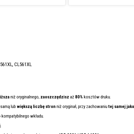
L 561XL, CL561XL
iższa
niż oryginalnego,
zaoszczędzisz
aż
80%
kosztów druku.
 samą lub
większą liczbę stron
niż oryginał, przy zachowaniu
tej samej jak
o kompatybilnego wkładu.
.