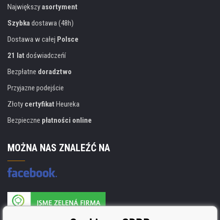
Największy
asortyment
Szybka
dostawa (48h)
Dostawa w całej
Polsce
21 lat
doświadczeńí
Bezpłatne
doradztwo
Przyjazne podejście
Złoty
certyfikat
Heureka
Bezpieczne
płatności online
MOŻNA NAS ZNALEŹĆ NA
Producent wkładów posiada certyfikat