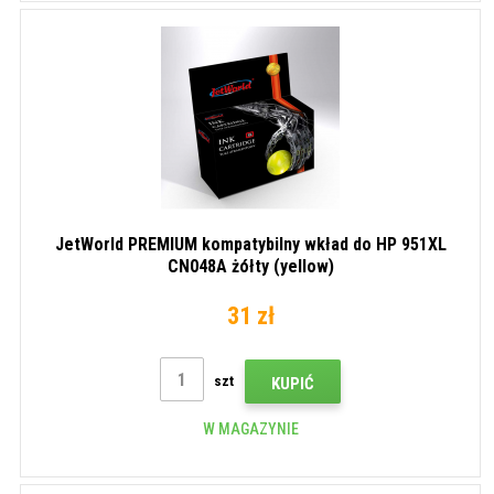
JetWorld PREMIUM kompatybilny wkład do HP 951XL
CN048A żółty (yellow)
31 zł
szt
KUPIĆ
W MAGAZYNIE