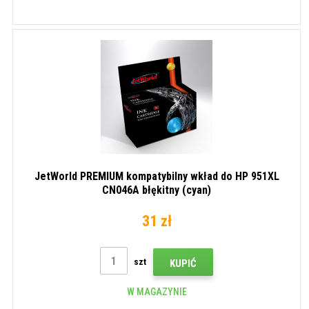
JetWorld PREMIUM kompatybilny wkład do HP 951XL
CN046A błękitny (cyan)
31 zł
szt
KUPIĆ
W MAGAZYNIE