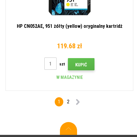
HP CN052AE, 951 żółty (yellow) oryginalny kartridż
119.68 zł
szt
KUPIĆ
W MAGAZYNIE
1
2