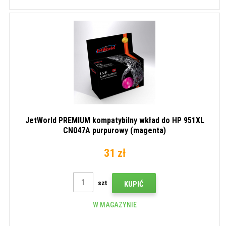
JetWorld PREMIUM kompatybilny wkład do HP 951XL
CN047A purpurowy (magenta)
31 zł
szt
KUPIĆ
W MAGAZYNIE