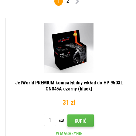
1
2
JetWorld PREMIUM kompatybilny wkład do HP 950XL
CN045A czarny (black)
31 zł
szt
KUPIĆ
W MAGAZYNIE