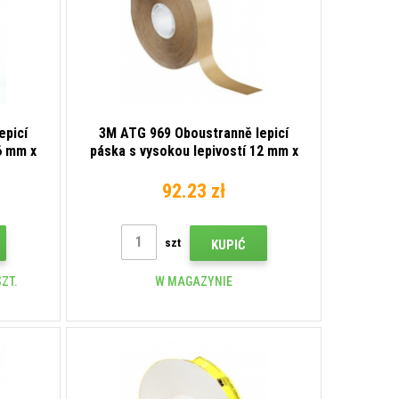
epicí
3M ATG 969 Oboustranně lepicí
6 mm x
páska s vysokou lepivostí 12 mm x
33 m
92.23 zł
szt
KUPIĆ
ZT.
W MAGAZYNIE