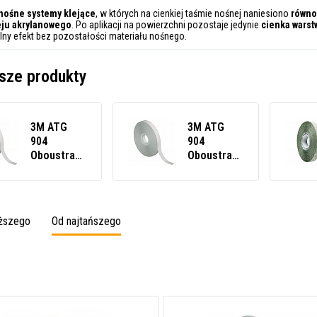
nośne systemy klejące
, w których na cienkiej taśmie nośnej naniesiono
równo
leju akrylanowego
. Po aplikacji na powierzchni pozostaje jedynie
cienka warst
lny efekt bez pozostałości materiału nośnego.
sze produkty
3M ATG
3M ATG
904
904
Oboustranně
Oboustranně
lepicí
lepicí
páska 6
páska 12
mm x 44 m
mm x 44 m
oższego
Od najtańszego