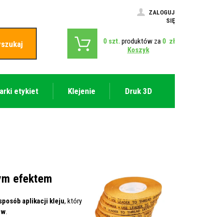
ZALOGUJ
SIĘ
0
szt.
produktów za
0
zł
szukaj
Koszyk
arki etykiet
Klejenie
Druk 3D
nym efektem
osób aplikacji kleju
, który
ów
.