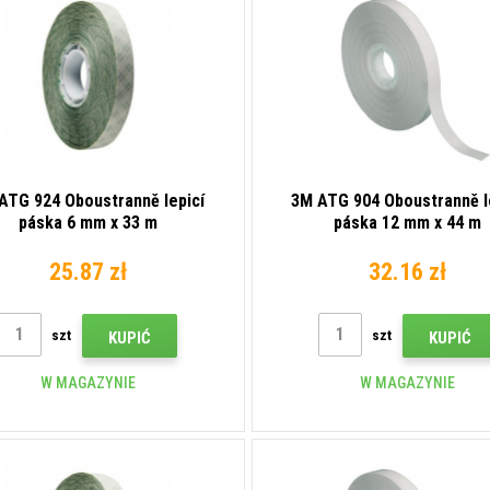
ATG 924 Oboustranně lepicí
3M ATG 904 Oboustranně l
páska 6 mm x 33 m
páska 12 mm x 44 m
25.87 zł
32.16 zł
szt
szt
KUPIĆ
KUPIĆ
W MAGAZYNIE
W MAGAZYNIE