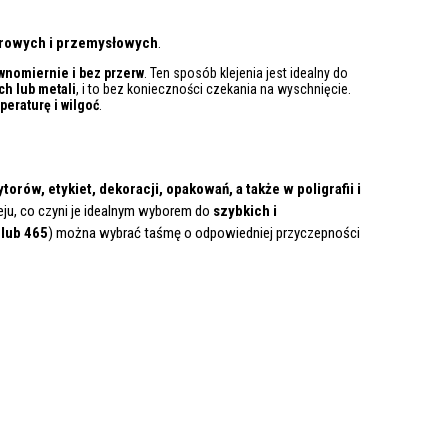
urowych i przemysłowych
.
ównomiernie i bez przerw
. Ten sposób klejenia jest idealny do
ch lub metali
, i to bez konieczności czekania na wyschnięcie.
peraturę i wilgoć
.
ów, etykiet, dekoracji, opakowań, a także w poligrafii i
eju, co czyni je idealnym wyborem do
szybkich i
 lub 465
) można wybrać taśmę o odpowiedniej przyczepności