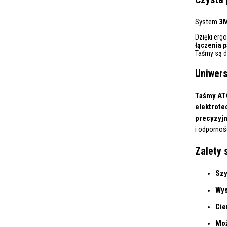
System
3
Dzięki erg
łączenia p
Taśmy są d
Uniwers
Taśmy AT
elektrote
precyzyj
i odpornoś
Zalety 
Szy
Wys
Cie
Moż