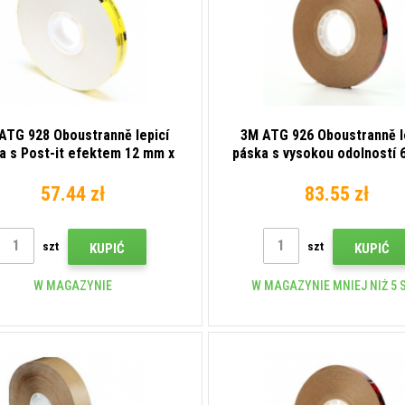
ATG 928 Oboustranně lepicí
3M ATG 926 Oboustranně l
a s Post-it efektem 12 mm x
páska s vysokou odolností 
16,5 m
33 m
57.44 zł
83.55 zł
szt
szt
KUPIĆ
KUPIĆ
W MAGAZYNIE
W MAGAZYNIE MNIEJ NIŻ 5 S