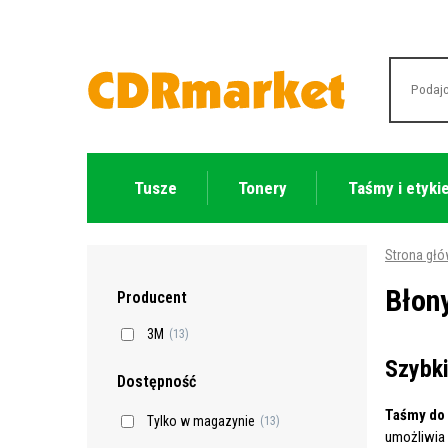
Tusze
Tonery
Taśmy i etyki
Strona gł
Błon
Producent
3M
(13)
Szybki
Dostępność
Taśmy do 
Tylko w magazynie
(13)
umożliwia