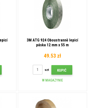
epicí
3M ATG 924 Oboustranně lepicí
páska 12 mm x 55 m
49.53 zł
szt
KUPIĆ
W MAGAZYNIE