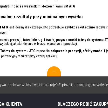
patybilność ze wszystkimi dozownikami 3M ATG
onalne rezultaty przy minimalnym wysiłku
M ATG
jest idealny dla każdego, kto potrzebuje
szybko i skutecznie łączyć 
nych.
ączeniu
precyzji, łatwej obsługi i trwałej przyczepności
taśmy do systemu A
wysokiej jakości klejenia w biurze, warsztacie i produkcji.
 Taśmy do systemu ATG
zapewnia
połączenie precyzji, efektywności i 
perfekcyjny rezultat przy każdej aplikacji.
ywać ciekawe wskazówki i instrukcje? Zapisz się do naszego newslette
GA KLIENTA
DLACZEGO ROBIĆ ZAKUP