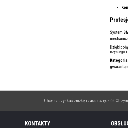
Kom
Profesj
System
3
mechanicz
Dzięki poł
czystego i 
Kategoria
gwarantuje 
Chcesz uzyskać zniżkę i zaoszczędzić? Otrzym
KONTAKTY
OBSŁU