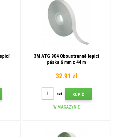
epicí
3M ATG 904 Oboustranně lepicí
páska 6 mm x 44 m
32.91 zł
szt
KUPIĆ
W MAGAZYNIE