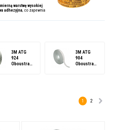
mierną warstwę wysokiej
wa adhezyjna
, co zapewnia
3M ATG
3M ATG
924
904
Oboustranně
Oboustranně
lepicí
lepicí
páska 6
páska 19
mm x 33 m
mmx 44 m
1
2