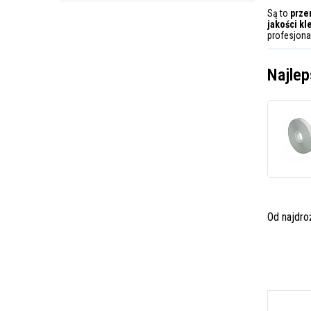
Są to
prze
jakości k
profesjona
Najlep
Od najdr