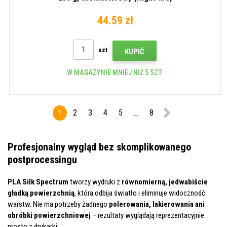
44.59 zł
szt
KUPIĆ
W MAGAZYNIE MNIEJ NIŻ 5 SZT.
1
2
3
4
5
...
8
Profesjonalny wygląd bez skomplikowanego
postprocessingu
PLA Silk Spectrum
tworzy wydruki z
równomierną, jedwabiście
gładką powierzchnią
, która odbija światło i eliminuje widoczność
warstw. Nie ma potrzeby żadnego
polerowania, lakierowania ani
obróbki powierzchniowej
– rezultaty wyglądają reprezentacyjnie
prosto z drukarki.