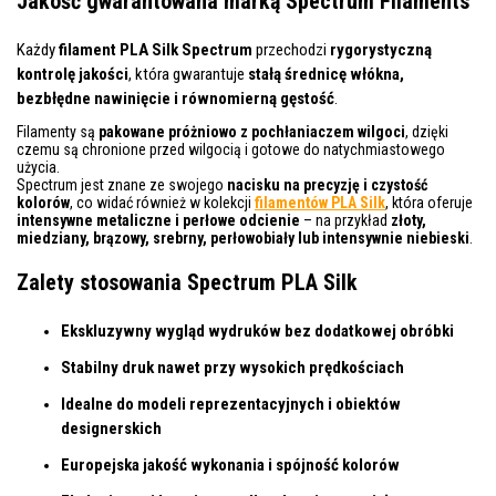
Jakość gwarantowana marką Spectrum Filaments
Każdy
filament PLA Silk Spectrum
przechodzi
rygorystyczną
kontrolę jakości
, która gwarantuje
stałą średnicę włókna,
bezbłędne nawinięcie i równomierną gęstość
.
Filamenty są
pakowane próżniowo z pochłaniaczem wilgoci
, dzięki
czemu są chronione przed wilgocią i gotowe do natychmiastowego
użycia.
Spectrum jest znane ze swojego
nacisku na precyzję i czystość
kolorów
, co widać również w kolekcji
filamentów PLA Silk
, która oferuje
intensywne metaliczne i perłowe odcienie
– na przykład
złoty,
miedziany, brązowy, srebrny, perłowobiały lub intensywnie niebieski
.
Zalety stosowania Spectrum PLA Silk
Ekskluzywny wygląd wydruków bez dodatkowej obróbki
Stabilny druk nawet przy wysokich prędkościach
Idealne do modeli reprezentacyjnych i obiektów
designerskich
Europejska jakość wykonania i spójność kolorów