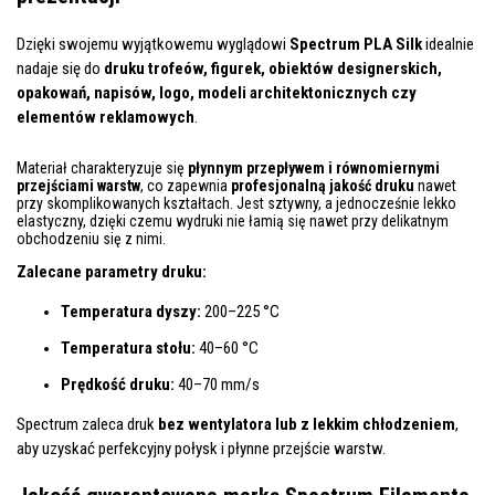
Dzięki swojemu wyjątkowemu wyglądowi
Spectrum PLA Silk
idealnie
nadaje się do
druku trofeów, figurek, obiektów designerskich,
opakowań, napisów, logo, modeli architektonicznych czy
elementów reklamowych
.
Materiał charakteryzuje się
płynnym przepływem i równomiernymi
przejściami warstw
, co zapewnia
profesjonalną jakość druku
nawet
przy skomplikowanych kształtach. Jest sztywny, a jednocześnie lekko
elastyczny, dzięki czemu wydruki nie łamią się nawet przy delikatnym
obchodzeniu się z nimi.
Zalecane parametry druku:
Temperatura dyszy:
200–225 °C
Temperatura stołu:
40–60 °C
Prędkość druku:
40–70 mm/s
Spectrum zaleca druk
bez wentylatora lub z lekkim chłodzeniem
,
aby uzyskać perfekcyjny połysk i płynne przejście warstw.