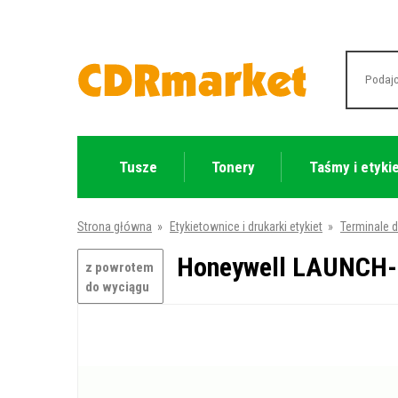
Tusze
Tonery
Taśmy i etyki
Strona główna
»
Etykietownice i drukarki etykiet
»
Terminale 
Honeywell LAUNCH-
z powrotem
do wyciągu