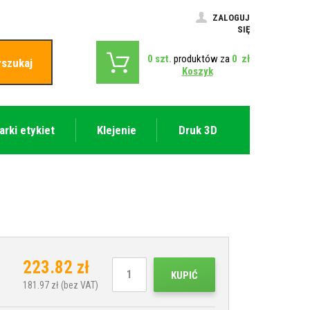
ZALOGUJ
SIĘ
0
szt.
produktów za
0
zł
szukaj
Koszyk
arki etykiet
Klejenie
Druk 3D
223.82
zł
KUPIĆ
181.97
zł (bez VAT)