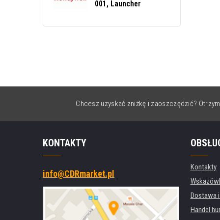
001, Launcher
Chcesz uzyskać zniżkę i zaoszczędzić? Otrzym
KONTAKTY
OBSŁU
Kontakty
info@CDRmarket.pl
Wskazówki
Dostawa i
Handel hu