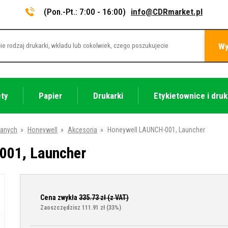
(Pon.-Pt.: 7:00 - 16:00)
info@CDRmarket.pl
Wy
ety
Papier
Drukarki
Etykietownice i druk
danych
»
Honeywell
»
Akcesoria
»
Honeywell LAUNCH-001, Launcher
001, Launcher
Cena zwykła
335.73
zł (z VAT)
Zaoszczędzisz 111.91 zł
(33%)