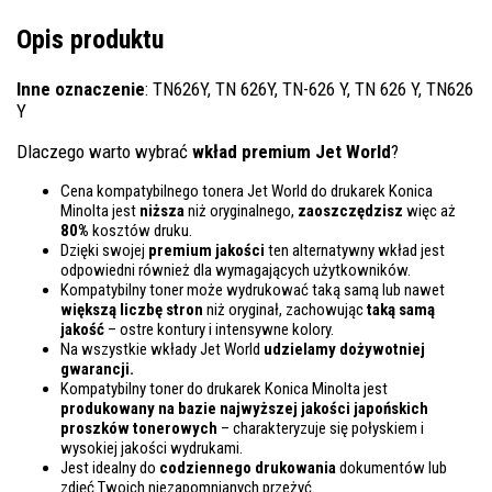
Opis produktu
Inne oznaczenie
: TN626Y, TN 626Y, TN-626 Y, TN 626 Y, TN626
Y
Dlaczego warto wybrać
wkład premium Jet World
?
Cena kompatybilnego tonera Jet World do drukarek Konica
Minolta jest
niższa
niż oryginalnego,
zaoszczędzisz
więc aż
80%
kosztów druku.
Dzięki swojej
premium jakości
ten alternatywny wkład jest
odpowiedni również dla wymagających użytkowników.
Kompatybilny toner może wydrukować taką samą lub nawet
większą liczbę stron
niż oryginał, zachowując
taką samą
jakość
– ostre kontury i intensywne kolory.
Na wszystkie wkłady Jet World
udzielamy dożywotniej
gwarancji.
Kompatybilny toner do drukarek Konica Minolta jest
produkowany na bazie najwyższej jakości japońskich
proszków tonerowych
– charakteryzuje się połyskiem i
wysokiej jakości wydrukami.
Jest idealny do
codziennego drukowania
dokumentów lub
zdjęć Twoich niezapomnianych przeżyć.