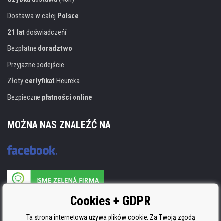
Dostawa w całej
Polsce
21 lat
doświadczeńí
Bezpłatne
doradztwo
Przyjazne podejście
Złoty
certyfikat
Heureka
Bezpieczne
płatności online
MOŻNA NAS ZNALEŹĆ NA
Producent wkładów posiada certyfikat
Cookies + GDPR
ISO 9001, ISO 14001 i STMC.
Ta strona internetowa używa plików cookie. Za Twoją zgodą