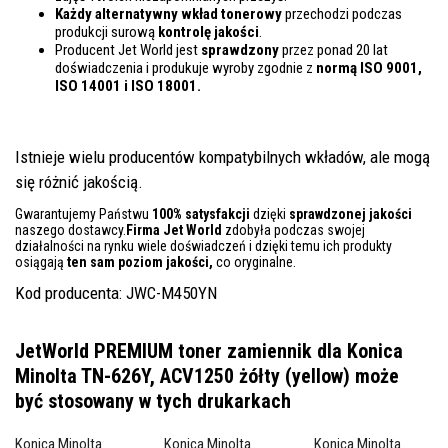
Każdy alternatywny wkład tonerowy
przechodzi podczas
produkcji surową
kontrolę
jakości
.
Producent Jet World jest
sprawdzony
przez ponad 20 lat
doświadczenia i produkuje wyroby zgodnie z
normą ISO 9001,
ISO 14001
i ISO 18001.
Istnieje wielu producentów kompatybilnych wkładów, ale mogą
się różnić jakością.
Gwarantujemy Państwu
100% satysfakcji
dzięki
sprawdzonej jakości
naszego dostawcy.
Firma Jet World
zdobyła podczas swojej
działalności na rynku wiele doświadczeń i dzięki temu ich produkty
osiągają
ten sam poziom jakości,
co oryginalne.
Kod producenta: JWC-M450YN
JetWorld PREMIUM toner zamiennik dla Konica
Minolta TN-626Y, ACV1250 żółty (yellow)
może
być stosowany w tych drukarkach
Konica Minolta
Konica Minolta
Konica Minolta