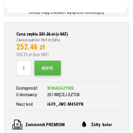
Obrazy mają charakter wyłącznie ilustracyjny.
Cena zwykła
331.36
zł (z VAT)
Zaoszczędzisz 78.9 zł
(24%)
252.46
zł
205.25
zł (bez VAT)
KUPIĆ
Dostępność
W MAGAZYNIE
U dostawcy:
20 I WIĘCEJ SZTUK
Nasz kod:
i639_JWC-M450YN
Zamiennik PREMIUM
Żółty kolor