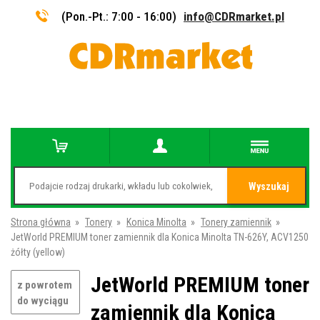
(Pon.-Pt.: 7:00 - 16:00)
info@CDRmarket.pl
Wyszukaj
Strona główna
»
Tonery
»
Konica Minolta
»
Tonery zamiennik
»
JetWorld PREMIUM toner zamiennik dla Konica Minolta TN-626Y, ACV1250
żółty (yellow)
JetWorld PREMIUM toner
z powrotem
do wyciągu
zamiennik dla Konica