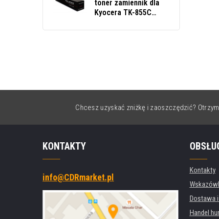
toner zamiennik dla
Kyocera TK-855C
błękitny (cyan)
Chcesz uzyskać zniżkę i zaoszczędzić? Otrzym
KONTAKTY
OBSŁU
Kontakty
info@CDRmarket.pl
Wskazówki
Dostawa i
Handel hu