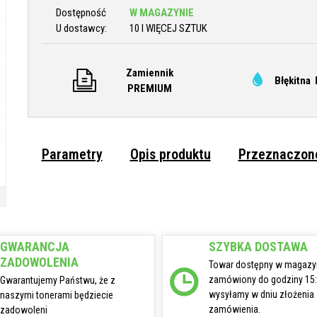
Dostępność
W MAGAZYNIE
U dostawcy:
10 I WIĘCEJ SZTUK
Zamiennik
Błękitna 
PREMIUM
Parametry
Opis produktu
Przeznaczone
GWARANCJA
SZYBKA DOSTAWA
ZADOWOLENIA
Towar dostępny w magazy
zamówiony do godziny 15
Gwarantujemy Państwu, że z
wysyłamy w dniu złożenia
naszymi tonerami będziecie
zamówienia.
zadowoleni