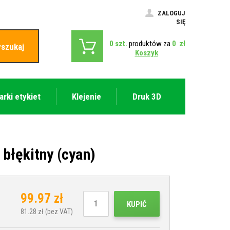
ZALOGUJ
SIĘ
0
szt.
produktów za
0
zł
szukaj
Koszyk
arki etykiet
Klejenie
Druk 3D
błękitny (cyan)
99.97
zł
KUPIĆ
81.28
zł (bez VAT)