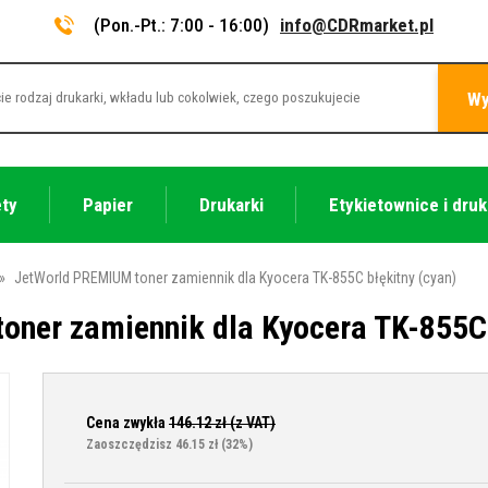
(Pon.-Pt.: 7:00 - 16:00)
info@CDRmarket.pl
Wy
ety
Papier
Drukarki
Etykietownice i druk
»
JetWorld PREMIUM toner zamiennik dla Kyocera TK-855C błękitny (cyan)
ner zamiennik dla Kyocera TK-855C 
Cena zwykła
146.12
zł (z VAT)
Zaoszczędzisz 46.15 zł
(32%)