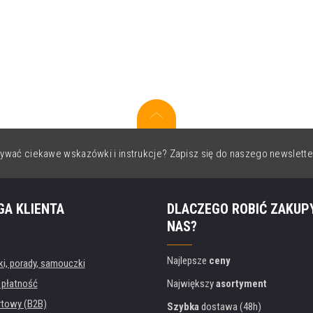
ywać ciekawe wskazówki i instrukcje? Zapisz się do naszego newslette
GA KLIENTA
DLACZEGO ROBIĆ ZAKUP
NAS?
Najlepsze
ceny
, porady, samouczki
 płatność
Największy
asortyment
rtowy (B2B)
Szybka
dostawa (48h)