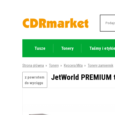
Tusze
Tonery
Taśmy i etyki
Strona główna
»
Tonery
»
Kyocera Mita
»
Tonery zamiennik
JetWorld PREMIUM to
z powrotem
do wyciągu