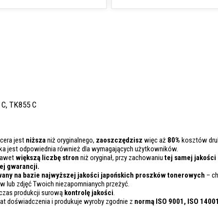
 C, TK855 C
cera jest
niższa
niż oryginalnego,
zaoszczędzisz
więc aż
80%
kosztów dru
ka jest odpowiednia również dla wymagających użytkowników.
nawet
większą liczbę stron
niż oryginał, przy zachowaniu
tej samej jakości
j gwarancji.
any na bazie najwyższej jakości japońskich proszków tonerowych
– ch
 lub zdjęć Twoich niezapomnianych przeżyć.
czas produkcji surową
kontrolę
jakości
.
lat doświadczenia i produkuje wyroby zgodnie z
normą ISO 9001, ISO 1400