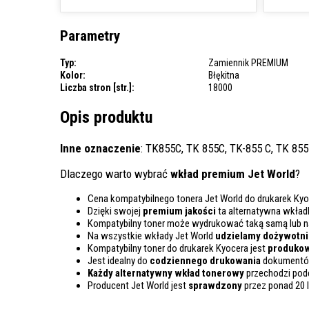
Parametry
Typ:
Zamiennik PREMIUM
Kolor:
Błękitna
Liczba stron [str.]:
18000
Opis produktu
Inne oznaczenie
: TK855C, TK 855C, TK-855 C, TK 855
Dlaczego warto wybrać
wkład premium Jet World
?
Cena kompatybilnego tonera Jet World do drukarek Kyo
Dzięki swojej
premium jakości
ta alternatywna wkład
Kompatybilny toner może wydrukować taką samą lub 
Na wszystkie wkłady Jet World
udzielamy dożywotnie
Kompatybilny toner do drukarek Kyocera jest
produkow
Jest idealny do
codziennego drukowania
dokumentów
Każdy alternatywny wkład tonerowy
przechodzi pod
Producent Jet World jest
sprawdzony
przez ponad 20 