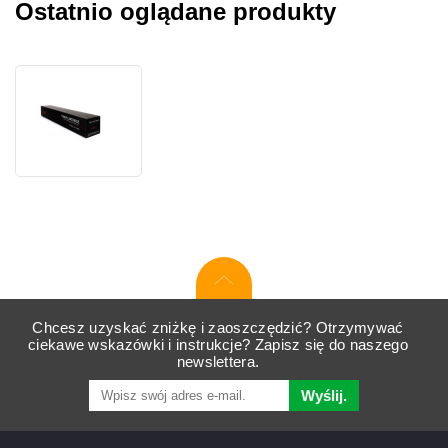
Ostatnio oglądane produkty
JetWorld
PREMIUM
toner
zamiennik
dla
Ricoh
821058
czarny
(black)
Chcesz uzyskać zniżkę i zaoszczędzić? Otrzymywać
ciekawe wskazówki i instrukcje? Zapisz się do naszego
newslettera.
Wyślij.