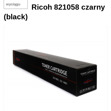
wyciągu
Ricoh 821058 czarny
(black)