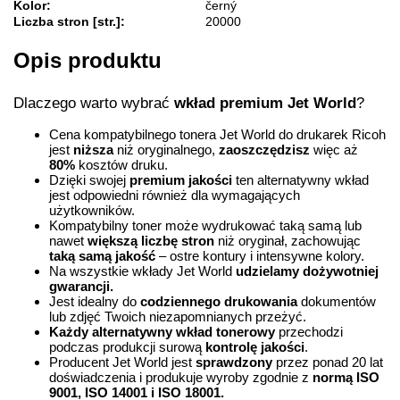
Kolor:
černý
Liczba stron [str.]:
20000
Opis produktu
Dlaczego warto wybrać
wkład premium Jet World
?
Cena kompatybilnego tonera Jet World do drukarek Ricoh
jest
niższa
niż oryginalnego,
zaoszczędzisz
więc aż
80%
kosztów druku.
Dzięki swojej
premium jakości
ten alternatywny wkład
jest odpowiedni również dla wymagających
użytkowników.
Kompatybilny toner może wydrukować taką samą lub
nawet
większą liczbę stron
niż oryginał, zachowując
taką samą jakość
– ostre kontury i intensywne kolory.
Na wszystkie wkłady Jet World
udzielamy dożywotniej
gwarancji.
Jest idealny do
codziennego drukowania
dokumentów
lub zdjęć Twoich niezapomnianych przeżyć.
Każdy alternatywny wkład tonerowy
przechodzi
podczas produkcji surową
kontrolę
jakości
.
Producent Jet World jest
sprawdzony
przez ponad 20 lat
doświadczenia i produkuje wyroby zgodnie z
normą ISO
9001, ISO 14001
i ISO 18001.