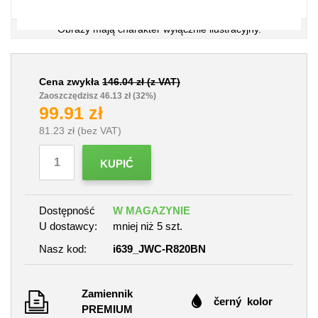
Obrazy mają charakter wyłącznie ilustracyjny.
Cena zwykła
146.04
zł (z VAT)
Zaoszczędzisz 46.13 zł
(32%)
99.91
zł
81.23
zł (bez VAT)
KUPIĆ
Dostępność
W MAGAZYNIE
U dostawcy:
mniej niż 5 szt.
Nasz kod:
i639_JWC-R820BN
Zamiennik
černý kolor
PREMIUM