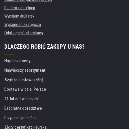
Dla firm i instytucji
Wynajem drukarek
Wydajność zastępcza
Odstoupení od smlouvy
DLACZEGO ROBIĆ ZAKUPY U NAS?
Najlepsze
ceny
Największy
asortyment
Szybka
dostawa (48h)
Dostawa w całej
Polsce
21 lat
doświadczeńí
Bezpłatne
doradztwo
Przyjazne podejście
Złoty
certyfikat
Heureka