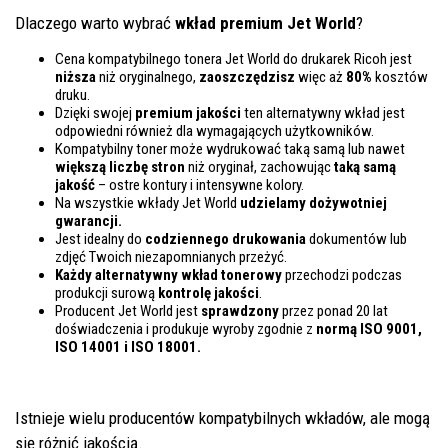
Dlaczego warto wybrać
wkład premium Jet World
?
Cena kompatybilnego tonera Jet World do drukarek Ricoh jest
niższa
niż oryginalnego,
zaoszczędzisz
więc aż
80%
kosztów
druku.
Dzięki swojej
premium jakości
ten alternatywny wkład jest
odpowiedni również dla wymagających użytkowników.
Kompatybilny toner może wydrukować taką samą lub nawet
większą liczbę stron
niż oryginał, zachowując
taką samą
jakość
– ostre kontury i intensywne kolory.
Na wszystkie wkłady Jet World
udzielamy dożywotniej
gwarancji.
Jest idealny do
codziennego drukowania
dokumentów lub
zdjęć Twoich niezapomnianych przeżyć.
Każdy alternatywny wkład tonerowy
przechodzi podczas
produkcji surową
kontrolę
jakości
.
Producent Jet World jest
sprawdzony
przez ponad 20 lat
doświadczenia i produkuje wyroby zgodnie z
normą ISO 9001,
ISO 14001
i ISO 18001.
Istnieje wielu producentów kompatybilnych wkładów, ale mogą
się różnić jakością.