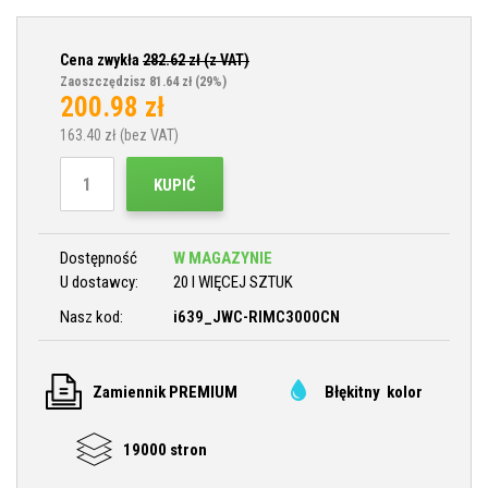
Cena zwykła
282.62
zł (z VAT)
Zaoszczędzisz 81.64 zł
(29%)
200.98
zł
163.40
zł (bez VAT)
KUPIĆ
Dostępność
W MAGAZYNIE
U dostawcy:
20 I WIĘCEJ SZTUK
Nasz kod:
i639_JWC-RIMC3000CN
Zamiennik PREMIUM
Błękitny kolor
19000 stron