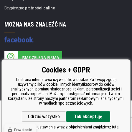
Bezpieczne
płatności online
MOŻNA NAS ZNALEŹĆ NA
Producent wkładów posiada certyfikat
Cookies + GDPR
ISO 9001, ISO 14001 i STMC.
Ta strona internetowa używa plików cookie. Za Twoją zgodą
używamy plików cookie i innych identyfikatorów do celów
analitycznych, pomiaru skuteczności reklam, personalizacji treści i
personalizacji reklam. Możemy udostępniać informacje o Twoim
korzystaniu ze strony naszym partnerom reklamowym, analitycznym i
w mediach społecznościowych.
Oprogramowanie e-commerce
BINARGON.cz
Odrzuć wszystko
Tak akceptuję
Szczegółowe ustawienia wraz z objaśnieniami znajdziesz tutaj
Prywatność