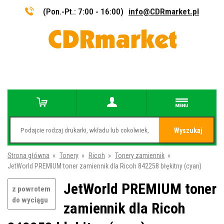
(Pon.-Pt.: 7:00 - 16:00)
info@CDRmarket.pl
Wyszukaj
Strona główna
»
Tonery
»
Ricoh
»
Tonery zamiennik
»
JetWorld PREMIUM toner zamiennik dla Ricoh 842258 błękitny (cyan)
JetWorld PREMIUM toner
z powrotem
do wyciągu
zamiennik dla Ricoh