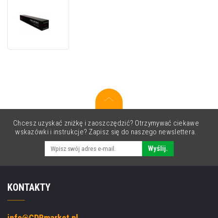
JetWorld
PREMIUM
toner
zamiennik
dla
Ricoh
842258
błękitny
(cyan)
Chcesz uzyskać zniżkę i zaoszczędzić? Otrzymywać ciekawe
wskazówki i instrukcje? Zapisz się do naszego newslettera.
Wyślij.
KONTAKTY
info@CDRmarket.pl