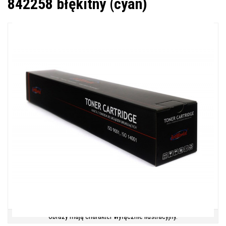
842258 błękitny (cyan)
Obrazy mają charakter wyłącznie ilustracyjny.