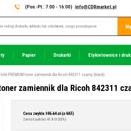
(Pon.-Pt.: 7:00 - 16:00)
info@CDRmarket.pl
Wy
ety
Papier
Drukarki
Etykietownice i druk
orld PREMIUM toner zamiennik dla Ricoh 842311 czarny (black)
ner zamiennik dla Ricoh 842311 cza
Cena zwykła
195.64
zł (z VAT)
Zaoszczędzisz 61.8 zł
(32%)