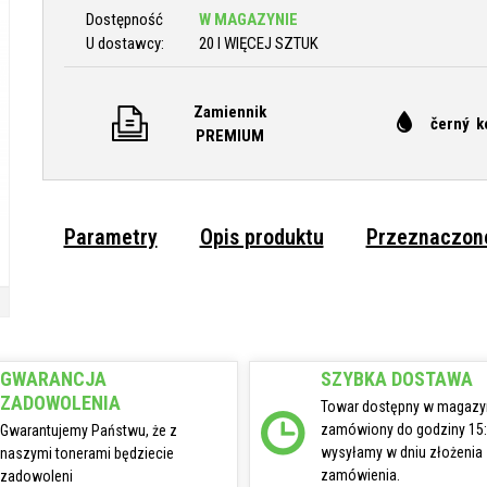
Dostępność
W MAGAZYNIE
U dostawcy:
20 I WIĘCEJ SZTUK
Zamiennik
černý k
PREMIUM
Parametry
Opis produktu
Przeznaczone
GWARANCJA
SZYBKA DOSTAWA
ZADOWOLENIA
Towar dostępny w magazy
zamówiony do godziny 15
Gwarantujemy Państwu, że z
wysyłamy w dniu złożenia
naszymi tonerami będziecie
zamówienia.
zadowoleni