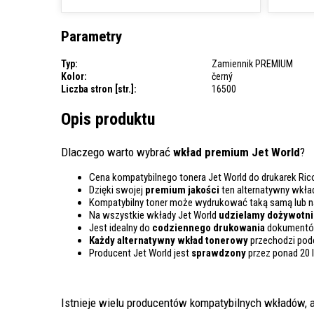
Parametry
Typ:
Zamiennik PREMIUM
Kolor:
černý
Liczba stron [str.]:
16500
Opis produktu
Dlaczego warto wybrać
wkład premium Jet World
?
Cena kompatybilnego tonera Jet World do drukarek Ric
Dzięki swojej
premium jakości
ten alternatywny wkła
Kompatybilny toner może wydrukować taką samą lub 
Na wszystkie wkłady Jet World
udzielamy dożywotnie
Jest idealny do
codziennego drukowania
dokumentów
Każdy alternatywny wkład tonerowy
przechodzi pod
Producent Jet World jest
sprawdzony
przez ponad 20 
Istnieje wielu producentów kompatybilnych wkładów, a