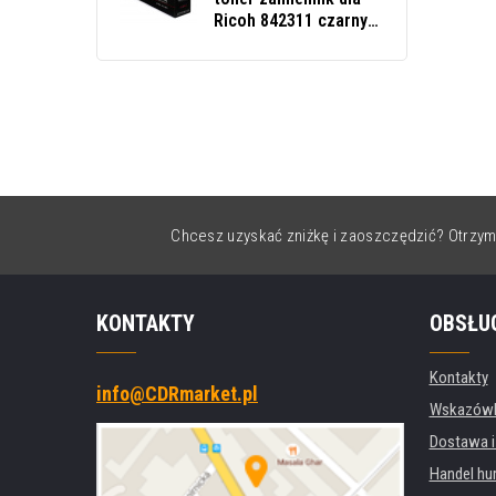
Ricoh 842311 czarny
(black)
Chcesz uzyskać zniżkę i zaoszczędzić? Otrzym
KONTAKTY
OBSŁU
Kontakty
info@CDRmarket.pl
Wskazówki
Dostawa i
Handel hu