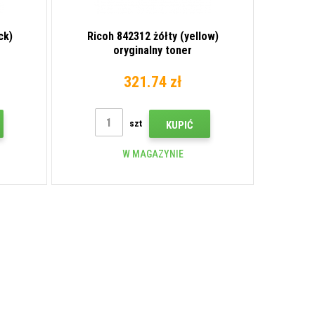
ck)
Ricoh 842312 żółty (yellow)
oryginalny toner
321.74 zł
szt
KUPIĆ
W MAGAZYNIE