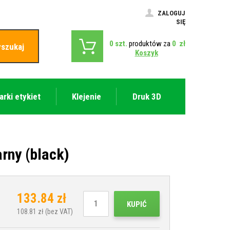
ZALOGUJ
SIĘ
0
szt.
produktów za
0
zł
szukaj
Koszyk
arki etykiet
Klejenie
Druk 3D
rny (black)
133.84
zł
KUPIĆ
108.81
zł (bez VAT)