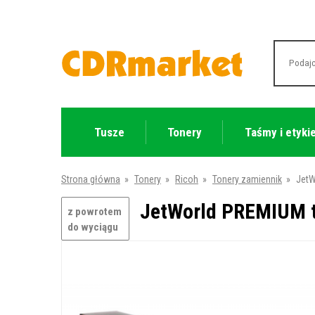
Tusze
Tonery
Taśmy i etyki
Strona główna
»
Tonery
»
Ricoh
»
Tonery zamiennik
»
JetW
JetWorld PREMIUM to
z powrotem
do wyciągu