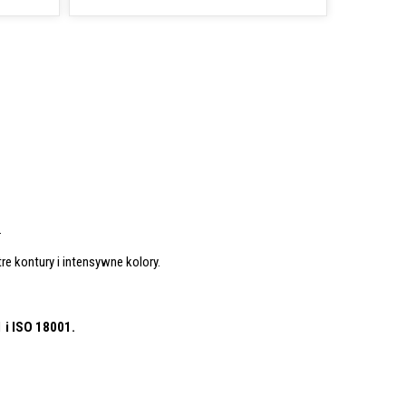
.
re kontury i intensywne kolory.
1
i ISO 18001.