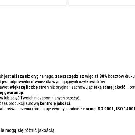
oh jest
niższa
niż oryginalnego,
zaoszczędzisz
więc aż
80%
kosztów druku
d jest odpowiedni również dla wymagających użytkowników.
nawet
większą liczbę stron
niż oryginał, zachowując
taką samą jakość
– ost
j gwarancji.
 lub zdjęć Twoich niezapomnianych przeżyć.
czas produkcji surową
kontrolę
jakości
.
lat doświadczenia i produkuje wyroby zgodnie z
normą ISO 9001, ISO 1400
le mogą się różnić jakością.