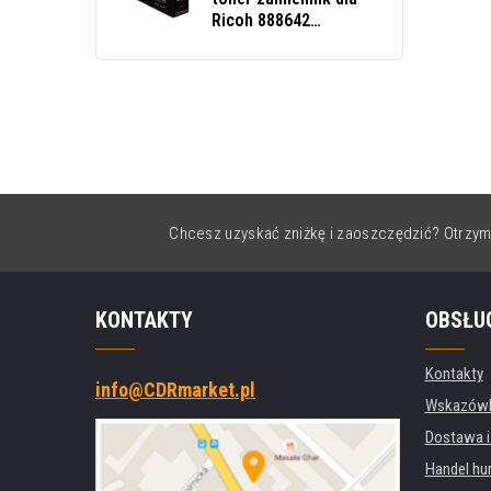
Ricoh 888642
purpurowy (magenta)
Chcesz uzyskać zniżkę i zaoszczędzić? Otrzym
KONTAKTY
OBSŁU
Kontakty
info@CDRmarket.pl
Wskazówki
Dostawa i
Handel hu