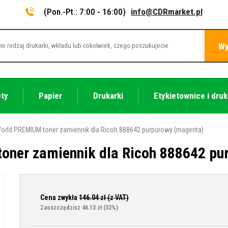
(Pon.-Pt.: 7:00 - 16:00)
info@CDRmarket.pl
Wy
ety
Papier
Drukarki
Etykietownice i druk
orld PREMIUM toner zamiennik dla Ricoh 888642 purpurowy (magenta)
oner zamiennik dla Ricoh 888642 pu
Cena zwykła
146.04
zł (z VAT)
Zaoszczędzisz 46.13 zł
(32%)