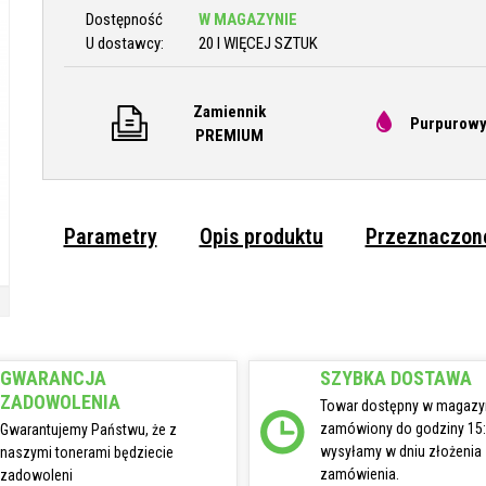
Dostępność
W MAGAZYNIE
U dostawcy:
20 I WIĘCEJ SZTUK
Zamiennik
Purpurowy
PREMIUM
Parametry
Opis produktu
Przeznaczone
GWARANCJA
SZYBKA DOSTAWA
ZADOWOLENIA
Towar dostępny w magazy
zamówiony do godziny 15
Gwarantujemy Państwu, że z
wysyłamy w dniu złożenia
naszymi tonerami będziecie
zamówienia.
zadowoleni