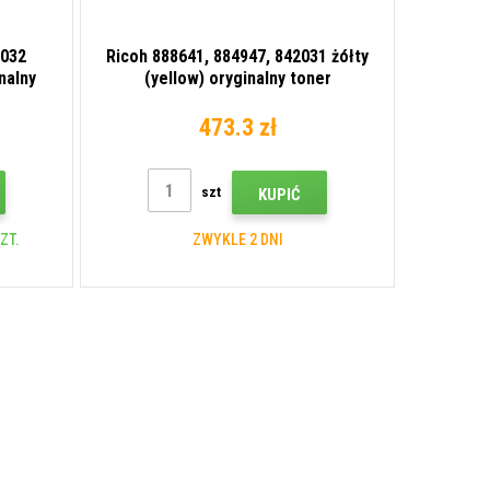
2032
Ricoh 888641, 884947, 842031 żółty
nalny
(yellow) oryginalny toner
473.3 zł
szt
KUPIĆ
ZT.
ZWYKLE 2 DNI