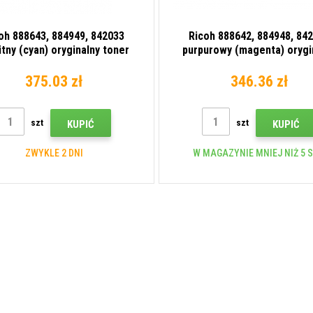
oh 888643, 884949, 842033
Ricoh 888642, 884948, 84
itny (cyan) oryginalny toner
purpurowy (magenta) orygi
toner
375.03 zł
346.36 zł
szt
szt
KUPIĆ
KUPIĆ
ZWYKLE 2 DNI
W MAGAZYNIE MNIEJ NIŻ 5 S