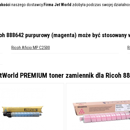
akości
naszego dostawcy.
Firma Jet World
zdobyła podczas swojej działalnośc
coh 888642 purpurowy (magenta)
może być stosowany w
Ricoh Aficio MP C2500
R
tWorld PREMIUM toner zamiennik dla Ricoh 8