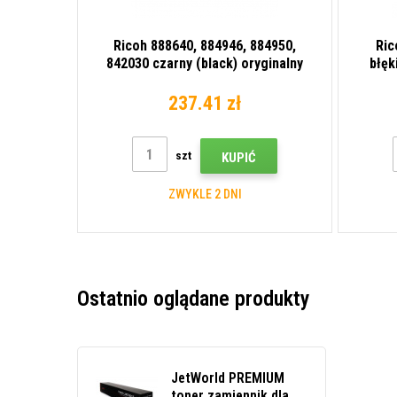
Ricoh 888640, 884946, 884950,
Ric
842030 czarny (black) oryginalny
błęk
toner
237.41 zł
szt
KUPIĆ
ZWYKLE 2 DNI
Ostatnio oglądane produkty
JetWorld PREMIUM
toner zamiennik dla