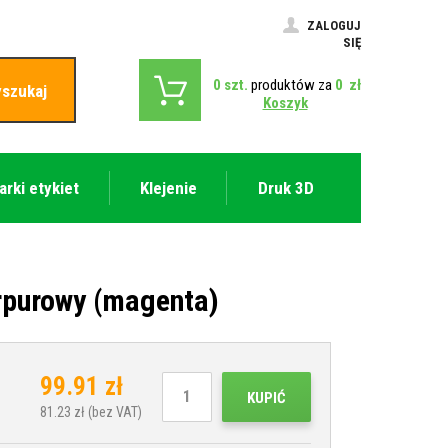
ZALOGUJ
SIĘ
0
szt.
produktów za
0
zł
szukaj
Koszyk
arki etykiet
Klejenie
Druk 3D
rpurowy (magenta)
99.91
zł
KUPIĆ
81.23
zł (bez VAT)