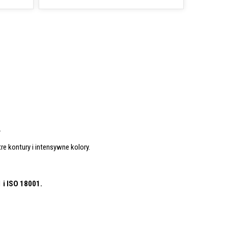
.
re kontury i intensywne kolory.
1
i ISO 18001.