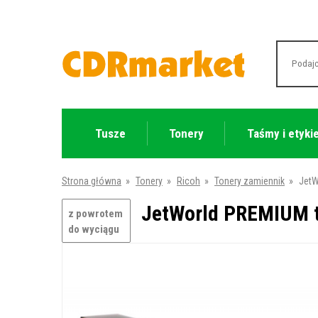
Tusze
Tonery
Taśmy i etyki
Strona główna
»
Tonery
»
Ricoh
»
Tonery zamiennik
»
JetW
JetWorld PREMIUM t
z powrotem
do wyciągu