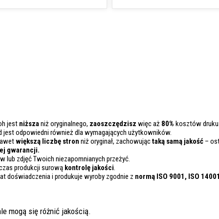
oh jest
niższa
niż oryginalnego,
zaoszczędzisz
więc aż
80%
kosztów druku
d jest odpowiedni również dla wymagających użytkowników.
nawet
większą liczbę stron
niż oryginał, zachowując
taką samą jakość
– ost
j gwarancji.
 lub zdjęć Twoich niezapomnianych przeżyć.
czas produkcji surową
kontrolę
jakości
.
lat doświadczenia i produkuje wyroby zgodnie z
normą ISO 9001, ISO 1400
le mogą się różnić jakością.