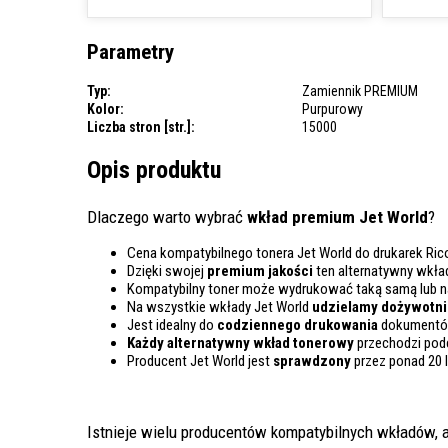
Parametry
Typ:
Zamiennik PREMIUM
Kolor:
Purpurowy
Liczba stron [str.]:
15000
Opis produktu
Dlaczego warto wybrać
wkład premium Jet World
?
Cena kompatybilnego tonera Jet World do drukarek Ric
Dzięki swojej
premium jakości
ten alternatywny wkła
Kompatybilny toner może wydrukować taką samą lub 
Na wszystkie wkłady Jet World
udzielamy dożywotnie
Jest idealny do
codziennego drukowania
dokumentów
Każdy alternatywny wkład tonerowy
przechodzi pod
Producent Jet World jest
sprawdzony
przez ponad 20 
Istnieje wielu producentów kompatybilnych wkładów, a