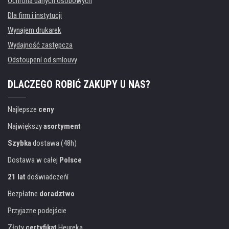
Ochrona danych osobowych
Dla firm i instytucji
Wynajem drukarek
Wydajność zastępcza
Odstoupení od smlouvy
DLACZEGO ROBIĆ ZAKUPY U NAS?
Najlepsze
ceny
Największy
asortyment
Szybka
dostawa (48h)
Dostawa w całej
Polsce
21 lat
doświadczeńí
Bezpłatne
doradztwo
Przyjazne podejście
Złoty
certyfikat
Heureka