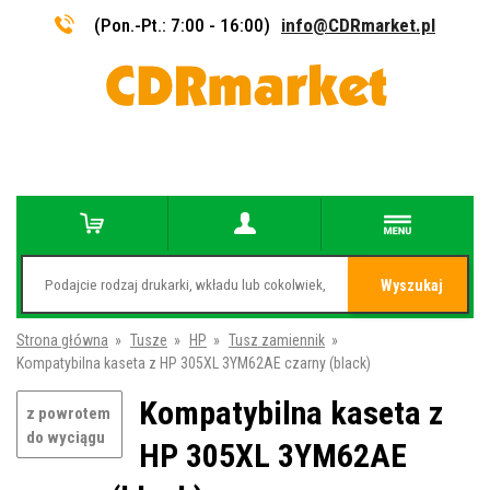
(Pon.-Pt.: 7:00 - 16:00)
info@CDRmarket.pl
Wyszukaj
Strona główna
»
Tusze
»
HP
»
Tusz zamiennik
»
Kompatybilna kaseta z HP 305XL 3YM62AE czarny (black)
Kompatybilna kaseta z
z powrotem
do wyciągu
HP 305XL 3YM62AE