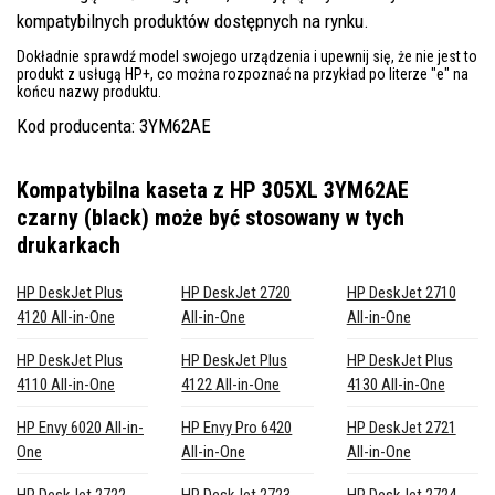
kompatybilnych produktów dostępnych na rynku.
Dokładnie sprawdź model swojego urządzenia i upewnij się, że nie jest to
produkt z usługą HP+, co można rozpoznać na przykład po literze "e" na
końcu nazwy produktu.
Kod producenta: 3YM62AE
Kompatybilna kaseta z HP 305XL 3YM62AE
czarny (black)
może być stosowany w tych
drukarkach
HP DeskJet Plus
HP DeskJet 2720
HP DeskJet 2710
4120 All-in-One
All-in-One
All-in-One
HP DeskJet Plus
HP DeskJet Plus
HP DeskJet Plus
4110 All-in-One
4122 All-in-One
4130 All-in-One
HP Envy 6020 All-in-
HP Envy Pro 6420
HP DeskJet 2721
One
All-in-One
All-in-One