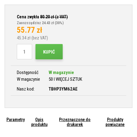
Cena zwykła
80.20
zł (z VAT)
Zaoszczędzisz 24.43 zł
(30%)
55.77
zł
45.34
zł (bez VAT)
KUPIĆ
Dostępność
W magazynie
W magazynie
50 I WIĘCEJ SZTUK
Nasz kod:
TBHP3YM62AE
Parametry
Opis
Przeznaczone do
Produkty
produktu
drukarek
powiązane