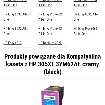
HP DeskJet 2722
HP DeskJet 2723
HP DeskJet 2724
All-in-One
All-in-One
All-in-One
HP Envy 6030 All-in-
HP Envy Pro 6432
HP Envy 6032 All-in-
One
All-in-One
One
HP Envy 6022 All-in-
HP Envy Pro 6422
HP Envy Pro 6430
One
All-in-One
All-in-One
HP Envy 6010
HP DeskJet 2320
Produkty powiązane dla
Kompatybilna
kaseta z HP 305XL 3YM62AE czarny
(black)