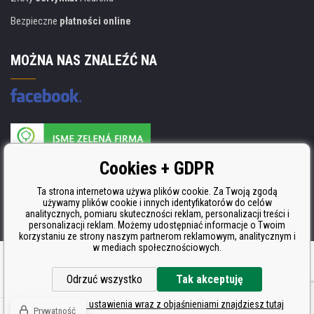
Bezpieczne
płatności online
MOŻNA NAS ZNALEŹĆ NA
Producent wkładów posiada certyfikat
Cookies + GDPR
ISO 9001, ISO 14001 i STMC.
Ta strona internetowa używa plików cookie. Za Twoją zgodą
używamy plików cookie i innych identyfikatorów do celów
analitycznych, pomiaru skuteczności reklam, personalizacji treści i
personalizacji reklam. Możemy udostępniać informacje o Twoim
korzystaniu ze strony naszym partnerom reklamowym, analitycznym i
w mediach społecznościowych.
Oprogramowanie e-commerce
BINARGON.cz
Odrzuć wszystko
Tak akceptuję
Szczegółowe ustawienia wraz z objaśnieniami znajdziesz tutaj
Prywatność