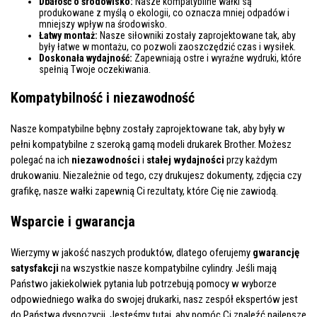
Dbałość o środowisko:
Nasze kompatybilne wałki są
produkowane z myślą o ekologii, co oznacza mniej odpadów i
mniejszy wpływ na środowisko.
Łatwy montaż:
Nasze siłowniki zostały zaprojektowane tak, aby
były łatwe w montażu, co pozwoli zaoszczędzić czas i wysiłek.
Doskonała wydajność:
Zapewniają ostre i wyraźne wydruki, które
spełnią Twoje oczekiwania.
Kompatybilność i niezawodność
Nasze kompatybilne bębny zostały zaprojektowane tak, aby były w
pełni kompatybilne z szeroką gamą modeli drukarek Brother. Możesz
polegać na ich
niezawodności
i
stałej wydajności
przy każdym
drukowaniu. Niezależnie od tego, czy drukujesz dokumenty, zdjęcia czy
grafikę, nasze wałki zapewnią Ci rezultaty, które Cię nie zawiodą.
Wsparcie i gwarancja
Wierzymy w jakość naszych produktów, dlatego oferujemy
gwarancję
satysfakcji
na wszystkie nasze kompatybilne cylindry. Jeśli mają
Państwo jakiekolwiek pytania lub potrzebują pomocy w wyborze
odpowiedniego wałka do swojej drukarki, nasz zespół ekspertów jest
do Państwa dyspozycji. Jesteśmy tutaj, aby pomóc Ci znaleźć najlepsze