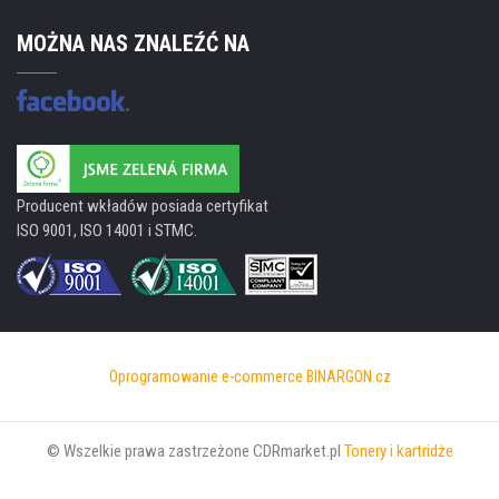
MOŻNA NAS ZNALEŹĆ NA
Producent wkładów posiada certyfikat
ISO 9001, ISO 14001 i STMC.
Oprogramowanie e-commerce
BINARGON.cz
© Wszelkie prawa zastrzeżone CDRmarket.pl
Tonery i kartridże