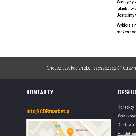
Wierzymy 
jakiekolwi
Jesteśmy t
Wybierz z 
możesz sob
Chcesz uzyskać zniżkę i zaoszczędzić? Otrzym
KONTAKTY
OBSŁU
Kontakty
info@CDRmarket.pl
Wskazówki
Dostawa i
Handel hu