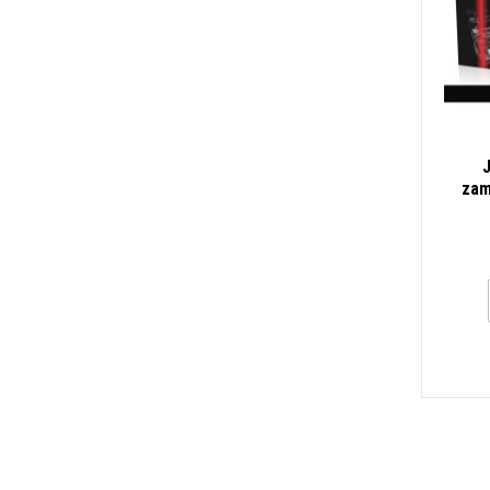
zam
3