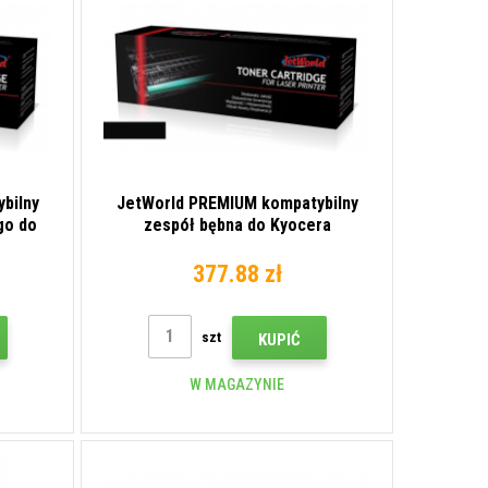
bilny
JetWorld PREMIUM kompatybilny
go do
zespół bębna do Kyocera
1702NG0UN0
377.88 zł
szt
KUPIĆ
W MAGAZYNIE