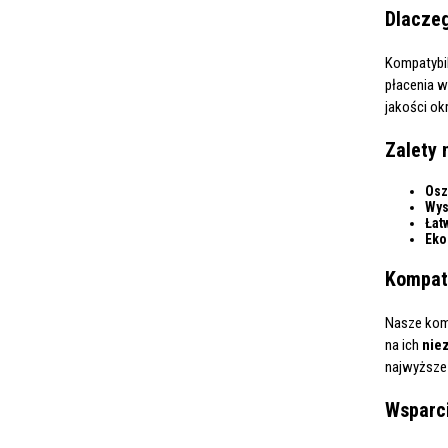
Dlaczeg
Kompatybil
płacenia w
jakości ok
Zalety 
Osz
Wys
Łat
Eko
Kompaty
Nasze komp
na ich
nie
najwyższe 
Wsparci