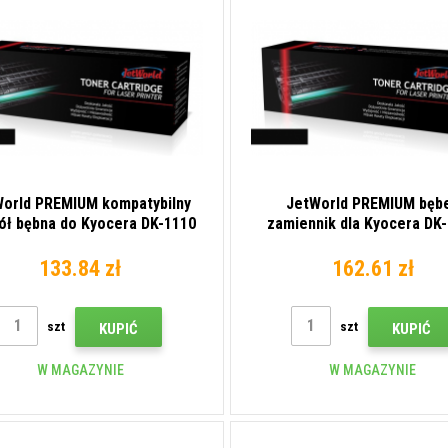
orld PREMIUM kompatybilny
JetWorld PREMIUM bęb
ół bębna do Kyocera DK-1110
zamiennik dla Kyocera DK
302M293012
1702Y80NL0 czarny (bla
133.84 zł
162.61 zł
szt
szt
KUPIĆ
KUPIĆ
W MAGAZYNIE
W MAGAZYNIE