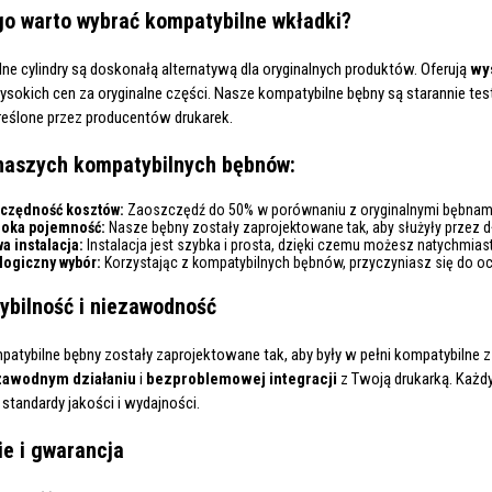
o warto wybrać kompatybilne wkładki?
ne cylindry są doskonałą alternatywą dla oryginalnych produktów. Oferują
wy
ysokich cen za oryginalne części. Nasze kompatybilne bębny są starannie te
reślone przez producentów drukarek.
naszych kompatybilnych bębnów:
czędność kosztów:
Zaoszczędź do 50% w porównaniu z oryginalnymi bębnami, 
oka pojemność:
Nasze bębny zostały zaprojektowane tak, aby służyły przez dł
wa instalacja:
Instalacja jest szybka i prosta, dzięki czemu możesz natychmia
logiczny wybór:
Korzystając z kompatybilnych bębnów, przyczyniasz się do o
bilność i niezawodność
atybilne bębny zostały zaprojektowane tak, aby były w pełni kompatybilne 
zawodnym działaniu
i
bezproblemowej integracji
z Twoją drukarką. Każdy
standardy jakości i wydajności.
e i gwarancja