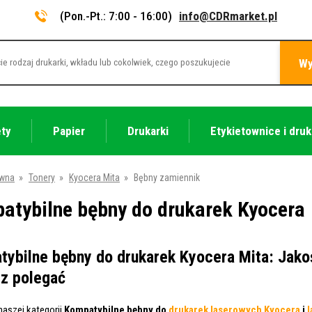
(Pon.-Pt.: 7:00 - 16:00)
info@CDRmarket.pl
Wy
ety
Papier
Drukarki
Etykietownice i druk
ówna
»
Tonery
»
Kyocera Mita
»
Bębny zamiennik
atybilne bębny do drukarek Kyocera
ybilne bębny do drukarek Kyocera Mita: Jakoś
z polegać
aszej kategorii
Kompatybilne bębny do
drukarek laserowych Kyocera
i