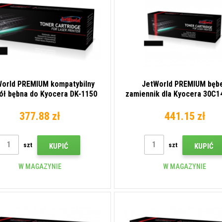
orld PREMIUM kompatybilny
JetWorld PREMIUM bęb
ół bębna do Kyocera DK-1150
zamiennik dla Kyocera 30C1
302RV93010
czarny (black)
377.88 zł
441.15 zł
szt
szt
KUPIĆ
KUPIĆ
W MAGAZYNIE
W MAGAZYNIE