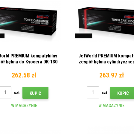
orld PREMIUM kompatybilny
JetWorld PREMIUM kompaty
ół bębna do Kyocera DK-130
zespół bębna cylindryczne
302HS93010
Kyocera CD 5130
262.58 zł
263.97 zł
szt
szt
KUPIĆ
KUPIĆ
W MAGAZYNIE
W MAGAZYNIE