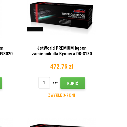
en
JetWorld PREMIUM bęben
493020
zamiennik dla Kyocera DK-3180
302V393020
472.76 zł
szt
KUPIĆ
ZWYKLE 3-7 DNI