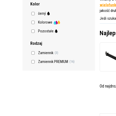
Kolor
wielofunk
jakość dru
černý
Jeśli szuk
Kolorowe
Pozostałe
Najlep
Rodzaj
Zamiennik
(3)
Zamiennik PREMIUM
(16)
Od najdr