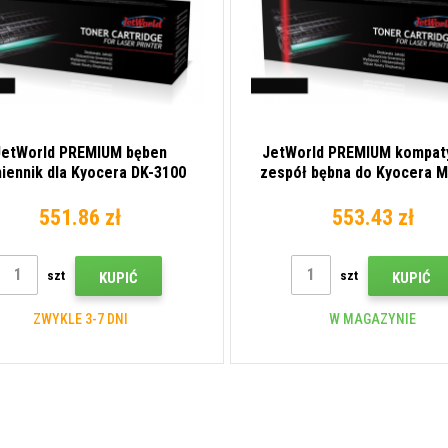
JetWorld PREMIUM bęben
JetWorld PREMIUM kompaty
iennik dla Kyocera DK-3100
zespół bębna do Kyocera 
02MS93022 czarny (black)
2C982010 czarny (blac
551.86 zł
553.43 zł
szt
szt
KUPIĆ
KUPIĆ
ZWYKLE 3-7 DNI
W MAGAZYNIE