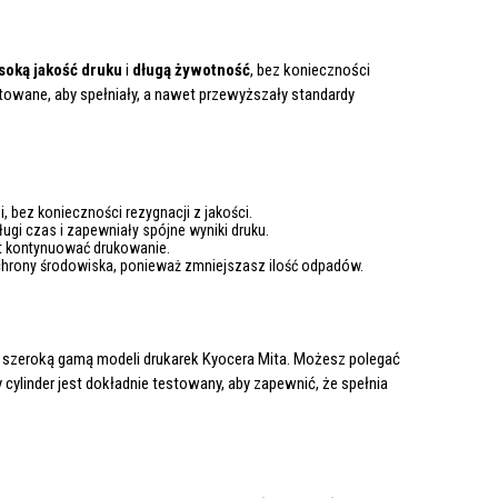
soką jakość druku
i
długą żywotność
, bez konieczności
stowane, aby spełniały, a nawet przewyższały standardy
bez konieczności rezygnacji z jakości.
ugi czas i zapewniały spójne wyniki druku.
st kontynuować drukowanie.
chrony środowiska, ponieważ zmniejszasz ilość odpadów.
z szeroką gamą modeli drukarek Kyocera Mita. Możesz polegać
 cylinder jest dokładnie testowany, aby zapewnić, że spełnia