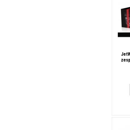
JetW
zesp