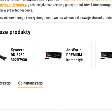
cyjnych Kyocera
, gdzie znajdziesz szeroką gamę produktów, które pomogą
ku w przystępnej cenie.
asz niezawodnego i korzystnego cenowo rozwiązania dla swojej drukarki, jest
sze produkty
Kyocera
JetWorld
DK-5230
PREMIUM
302R793010
kompatybilny
czarny
zespół
(black)
bębna
bęben
cylindrycznego
zamiennik
do Kyocera
oższego
Od najtańszego
CD 5130