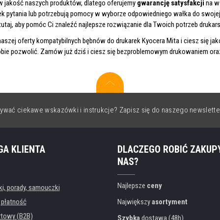
w jakość naszych produktów, dlatego oferujemy
gwarancję satysfakcji
na ws
ek pytania lub potrzebują pomocy w wyborze odpowiedniego wałka do swojej 
utaj, aby pomóc Ci znaleźć najlepsze rozwiązanie dla Twoich potrzeb drukars
naszej oferty kompatybilnych bębnów do drukarek Kyocera Mita i ciesz się jak
ie pozwolić. Zamów już dziś i ciesz się bezproblemowym drukowaniem oraz
ywać ciekawe wskazówki i instrukcje? Zapisz się do naszego newslette
GA KLIENTA
DLACZEGO ROBIĆ ZAKUP
NAS?
Najlepsze
ceny
, porady, samouczki
 płatność
Największy
asortyment
rtowy (B2B)
Szybka
dostawa (48h)