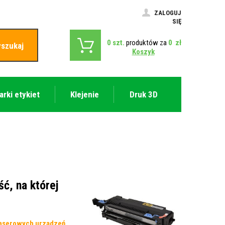
ZALOGUJ
SIĘ
0
szt.
produktów za
0
zł
szukaj
Koszyk
arki etykiet
Klejenie
Druk 3D
ć, na której
laserowych urządzeń