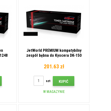
en
JetWorld PREMIUM kompatybilny
-1248
zespół bębna do Kyocera DK-150
ck)
302H493011
201.63 zł
szt
KUPIĆ
W MAGAZYNIE