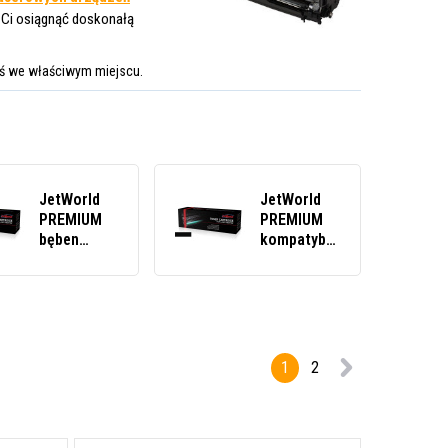
 Ci osiągnąć doskonałą
eś we właściwym miejscu.
JetWorld
JetWorld
PREMIUM
PREMIUM
bęben
kompatybilny
zamiennik
zespół
dla Kyocera
bębna do
DK-1248
Kyocera
1702Y80NL0
DK-150
czarny
302H493011
(black)
1
2