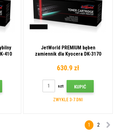
bilny
JetWorld PREMIUM bęben
MK-410
zamiennik dla Kyocera DK-3170
k)
2LV93040 czarny (black)
630.9 zł
szt
KUPIĆ
ZWYKLE 3-7 DNI
1
2