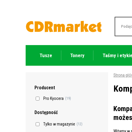
Tusze
Tonery
Taśmy i etyki
Strona gł
Komp
Producent
Pro Kyocera
(19)
Kompat
Dostępność
możes
Tylko w magazynie
(12)
Witamy w n