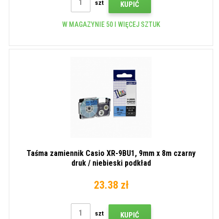
szt
KUPIĆ
W MAGAZYNIE 50 I WIĘCEJ SZTUK
Taśma zamiennik Casio XR-9BU1, 9mm x 8m czarny
druk / niebieski podkład
23.38 zł
szt
KUPIĆ