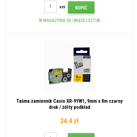
szt
KUPIĆ
W MAGAZYNIE 50 I WIĘCEJ SZTUK
Taśma zamiennik Casio XR-9YW1, 9mm x 8m czarny
druk / żółty podkład
24.4 zł