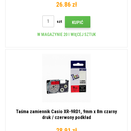
26.86 zł
szt
KUPIĆ
W MAGAZYNIE 20 I WIĘCEJ SZTUK
Taśma zamiennik Casio XR-9RD1, 9mm x 8m czarny
druk / czerwony podkład
28.91 zł