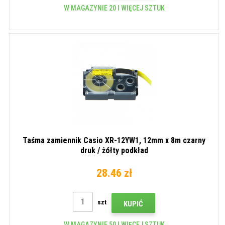
W MAGAZYNIE 20 I WIĘCEJ SZTUK
Taśma zamiennik Casio XR-12YW1, 12mm x 8m czarny
druk / żółty podkład
28.46 zł
szt
KUPIĆ
W MAGAZYNIE 50 I WIĘCEJ SZTUK