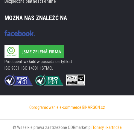
Bezpieczne
płatności online
MOŻNA NAS ZNALEŹĆ NA
Producent wkładów posiada certyfikat
ISO 9001, ISO 14001 i STMC.
Oprogramowanie e-commerce
BINARGON.cz
© Wszelkie prawa zastrzeżone CDRmarket.pl
Tonery i kartridże