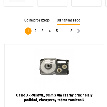
XR-
XR-
XR-
9WE1,
12WE1,
9SR1
9mm
12mm
9mm
x
x
x
Od najdroższego
Od najtańszego
8m
8m
8m
czarny
czarny
czarn
1
2
3
4
5
...
8
druk
druk
druk
/
/
/
biały
biały
srebr
podkład
podkład
podkł
Casio XR-9HMWE, 9mm x 8m czarny druk / biały
podkład, elastyczny taśma zamiennik