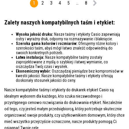
1
2
3
4
5
...
8
Zalety naszych kompatybilnych taśm i etykiet:
Wysoka jakość druku:
Nasze taśmy i etykiety Casio zapewniają
ostry i wyraźny druk, odporny na rozmazywanie i blaknięcie.
Szeroka gama kolorów i rozmiarów:
Oferujemy różne kolory i
szerokości taśm, abyś mógł łatwo znaleźć odpowiednią do
swoich konkretnych potrzeb.
Łatwa instalacja:
Nasze kompatybilne taśmy zostały
zaprojektowane z myślą o szybkiej i łatwej wymianie, co
oszczędza Twój czas i wysiłek.
Ekonomiczny wybór:
Oszczędzaj pieniądze bez kompromisów w
kwestii jakości. Nasze kompatybilne taśmy i etykiety oferują
doskonały stosunek jakości do ceny.
Nasze kompatybilne taśmy i etykiety do drukarek etykiet Casio są
idealnym wyborem dla każdego, kto szuka niezawodnego i
przystępnego cenowo rozwiązania do drukowania etykiet. Niezależnie
od tego, czy jesteś małym przedsiębiorcą, który potrzebuje skutecznie
organizować swoje produkty, czy użytkownikiem domowym, który chce
mieć wszystko przejrzyście oznaczone, nasze produkty pomogą Ci
osiągnąć Twoje cele.