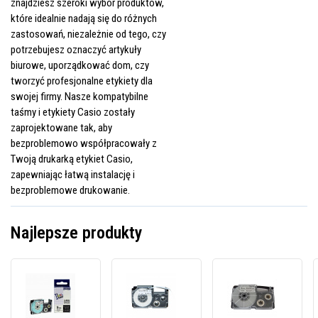
znajdziesz szeroki wybór produktów,
które idealnie nadają się do różnych
zastosowań, niezależnie od tego, czy
potrzebujesz oznaczyć artykuły
biurowe, uporządkować dom, czy
tworzyć profesjonalne etykiety dla
swojej firmy. Nasze kompatybilne
taśmy i etykiety Casio zostały
zaprojektowane tak, aby
bezproblemowo współpracowały z
Twoją drukarką etykiet Casio,
zapewniając łatwą instalację i
bezproblemowe drukowanie.
Najlepsze produkty
Taśma
Taśma
Taśm
zamiennik
zamiennik
zamie
Casio
Casio
Casio