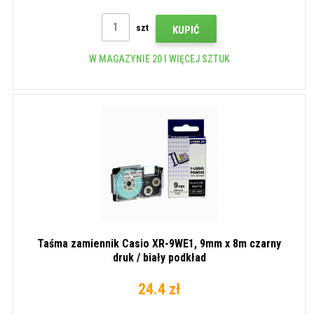
szt
KUPIĆ
W MAGAZYNIE 20 I WIĘCEJ SZTUK
Taśma zamiennik Casio XR-9WE1, 9mm x 8m czarny
druk / biały podkład
24.4 zł