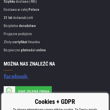
Szybka
dostawa (48h)
Dostawa w całej
Polsce
21 lat
doświadczeńí
Bezpłatne
doradztwo
Przyjazne podejście
Złoty
certyfikat
Heureka
Bezpieczne
płatności online
MOŻNA NAS ZNALEŹĆ NA
Producent wkładów posiada certyfikat
Cookies + GDPR
ISO 9001, ISO 14001 i STMC.
Ta strona internetowa używa plików cookie. Za Twoją zgodą