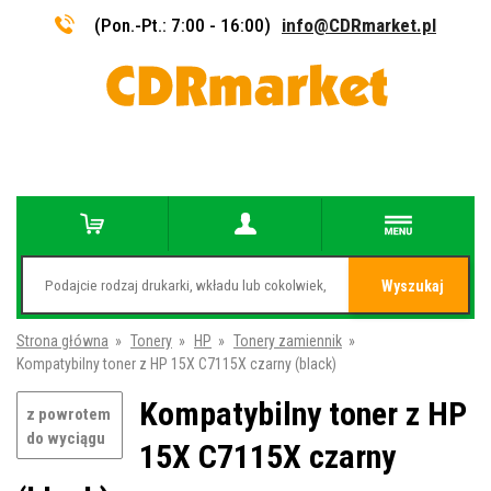
(Pon.-Pt.: 7:00 - 16:00)
info@CDRmarket.pl
Wyszukaj
Strona główna
»
Tonery
»
HP
»
Tonery zamiennik
»
Kompatybilny toner z HP 15X C7115X czarny (black)
Kompatybilny toner z HP
z powrotem
do wyciągu
15X C7115X czarny