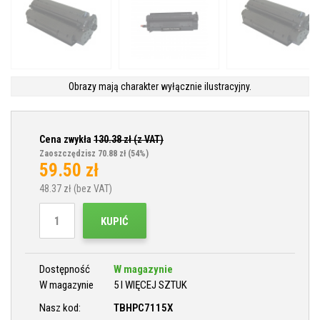
Obrazy mają charakter wyłącznie ilustracyjny.
Cena zwykła
130.38
zł (z VAT)
Zaoszczędzisz 70.88 zł
(54%)
59.50
zł
48.37
zł (bez VAT)
KUPIĆ
Dostępność
W magazynie
W magazynie
5 I WIĘCEJ SZTUK
Nasz kod:
TBHPC7115X