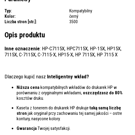
Typ:
Kompatybilny
Kolor:
černý
Liczba stron [str.]:
3500
Opis produktu
Inne oznaczenie
: HP-C7115X, HPC7115X, HP-15X, HP15X,
7115X, C-7115X, C-7115-X, HP15-X, HP 7115X, HP 7115 X
Dlaczego kupić nasz
Inteligentny wkład?
Niższa cena
kompatybilnych wkładów do drukarek HP w
porównaniu z oryginalnymi wkładami,
oszczędzasz do 80%
kosztów druku.
Kaseta z tonerem do drukarek HP drukuje
taką samą liczbę
stron
jak oryginał przy zachowaniu tej samej jakości – ostre
kontury, nasycone kolory.
Gwarancja
Twojej satysfakcji.