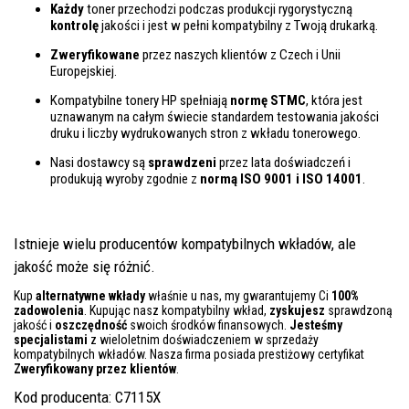
Każdy
toner przechodzi podczas produkcji rygorystyczną
kontrolę
jakości i jest w pełni kompatybilny z Twoją drukarką.
Zweryfikowane
przez naszych klientów z Czech i Unii
Europejskiej.
Kompatybilne tonery HP spełniają
normę STMC
, która jest
uznawanym na całym świecie standardem testowania jakości
druku i liczby wydrukowanych stron z wkładu tonerowego.
Nasi dostawcy są
sprawdzeni
przez lata doświadczeń i
produkują wyroby zgodnie z
normą ISO 9001 i ISO 14001
.
Istnieje wielu producentów kompatybilnych wkładów, ale
jakość może się różnić.
Kup
alternatywne wkłady
właśnie u nas, my gwarantujemy Ci
100%
zadowolenia
. Kupując nasz kompatybilny wkład,
zyskujesz
sprawdzoną
jakość i
oszczędność
swoich środków finansowych.
Jesteśmy
specjalistami
z wieloletnim doświadczeniem w sprzedaży
kompatybilnych wkładów. Nasza firma posiada prestiżowy certyfikat
Zweryfikowany przez klientów
.
Kod producenta: C7115X