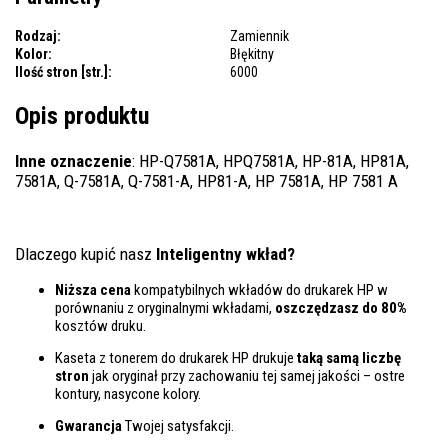
Rodzaj:
Zamiennik
Kolor:
Błękitny
Ilość stron [str.]:
6000
Opis produktu
Inne oznaczenie
: HP-Q7581A, HPQ7581A, HP-81A, HP81A,
7581A, Q-7581A, Q-7581-A, HP81-A, HP 7581A, HP 7581 A
Dlaczego kupić nasz
Inteligentny wkład?
Niższa cena
kompatybilnych wkładów do drukarek HP w
porównaniu z oryginalnymi wkładami,
oszczędzasz do 80%
kosztów druku.
Kaseta z tonerem do drukarek HP drukuje
taką samą liczbę
stron
jak oryginał przy zachowaniu tej samej jakości – ostre
kontury, nasycone kolory.
Gwarancja
Twojej satysfakcji.