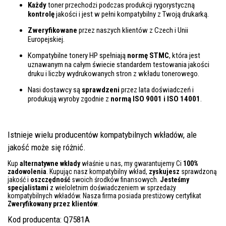
Każdy
toner przechodzi podczas produkcji rygorystyczną
kontrolę
jakości i jest w pełni kompatybilny z Twoją drukarką.
Zweryfikowane
przez naszych klientów z Czech i Unii
Europejskiej.
Kompatybilne tonery HP spełniają
normę STMC
, która jest
uznawanym na całym świecie standardem testowania jakości
druku i liczby wydrukowanych stron z wkładu tonerowego.
Nasi dostawcy są
sprawdzeni
przez lata doświadczeń i
produkują wyroby zgodnie z
normą ISO 9001 i ISO 14001
.
Istnieje wielu producentów kompatybilnych wkładów, ale
jakość może się różnić.
Kup
alternatywne wkłady
właśnie u nas, my gwarantujemy Ci
100%
zadowolenia
. Kupując nasz kompatybilny wkład,
zyskujesz
sprawdzoną
jakość i
oszczędność
swoich środków finansowych.
Jesteśmy
specjalistami
z wieloletnim doświadczeniem w sprzedaży
kompatybilnych wkładów. Nasza firma posiada prestiżowy certyfikat
Zweryfikowany przez klientów
.
Kod producenta: Q7581A