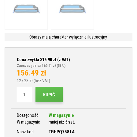
Obrazy mają charakter wyłącznie ilustracyjny.
Cena zwykła
316.90
zł (z VAT)
Zaoszczędzisz 160.41 zł
(51%)
156.49
zł
127.23
zł (bez VAT)
KUPIĆ
Dostępność
W magazynie
W magazynie
mniej niż 5 szt.
Nasz kod:
TBHPQ7581A