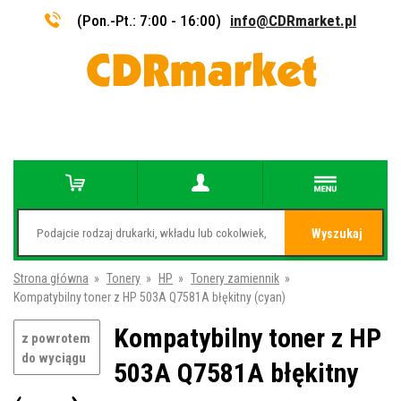
(Pon.-Pt.: 7:00 - 16:00)
info@CDRmarket.pl
Wyszukaj
Strona główna
»
Tonery
»
HP
»
Tonery zamiennik
»
Kompatybilny toner z HP 503A Q7581A błękitny (cyan)
Kompatybilny toner z HP
z powrotem
do wyciągu
503A Q7581A błękitny