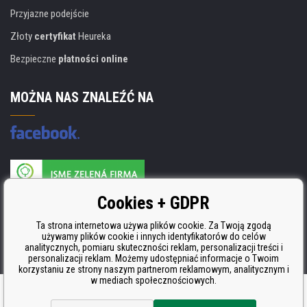
Przyjazne podejście
Złoty
certyfikat
Heureka
Bezpieczne
płatności online
MOŻNA NAS ZNALEŹĆ NA
Producent wkładów posiada certyfikat
Cookies + GDPR
ISO 9001, ISO 14001 i STMC.
Ta strona internetowa używa plików cookie. Za Twoją zgodą
używamy plików cookie i innych identyfikatorów do celów
analitycznych, pomiaru skuteczności reklam, personalizacji treści i
personalizacji reklam. Możemy udostępniać informacje o Twoim
korzystaniu ze strony naszym partnerom reklamowym, analitycznym i
w mediach społecznościowych.
Oprogramowanie e-commerce
BINARGON.cz