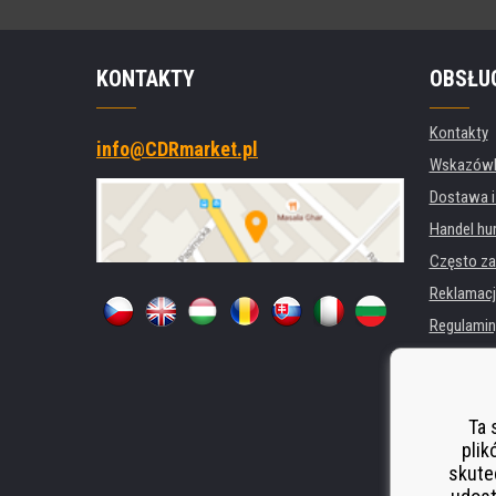
KONTAKTY
OBSŁU
Kontakty
info@CDRmarket.pl
Wskazówki
Dostawa i
Handel hu
Często za
Reklamacj
Regulamin
Ochrona 
Dla firm i 
Wynajem d
Ta 
plik
Wydajność
skute
Odstoupen