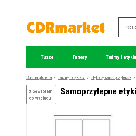
Tusze
Tonery
Taśmy i etyki
Strona główna
»
Taśmy i etykiety
»
Etykiety samoprzylepne
»
Samoprzylepne etyki
z powrotem
do wyciągu