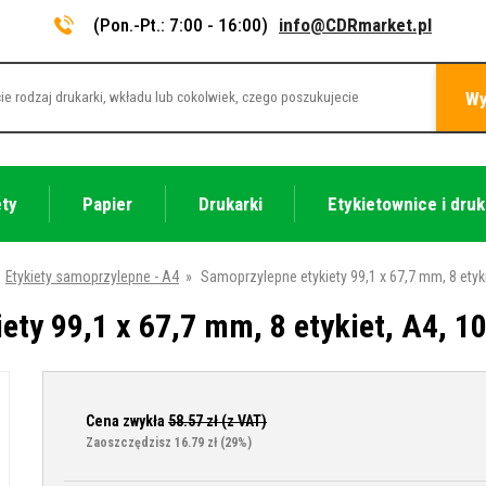
(Pon.-Pt.: 7:00 - 16:00)
info@CDRmarket.pl
Wy
ety
Papier
Drukarki
Etykietownice i druk
Etykiety samoprzylepne - A4
»
Samoprzylepne etykiety 99,1 x 67,7 mm, 8 etyk
ety 99,1 x 67,7 mm, 8 etykiet, A4, 1
Cena zwykła
58.57
zł (z VAT)
Zaoszczędzisz 16.79 zł
(29%)