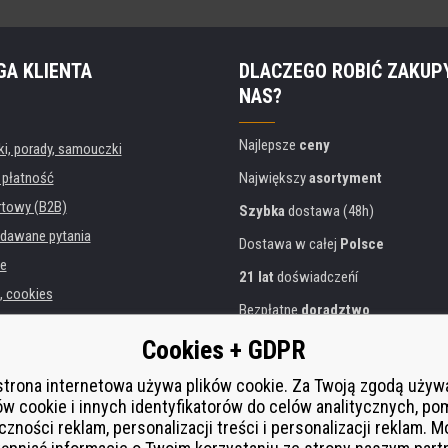
GA KLIENTA
DLACZEGO ROBIĆ ZAKUP
NAS?
Najlepsze
ceny
, porady, samouczki
 płatność
Największy
asortyment
rtowy (B2B)
Szybka
dostawa (48h)
dawane pytania
Dostawa w całej
Polsce
e
21 lat
doświadczeńí
, cookies
Bezpłatne
doradztwo
danych osobowych
Przyjazne podejście
Cookies + GDPR
instytucji
Złoty
certyfikat
Heureka
rukarek
strona internetowa używa plików cookie. Za Twoją zgodą uży
ów cookie i innych identyfikatorów do celów analitycznych, po
Bezpieczne
płatności online
 zastępcza
czności reklam, personalizacji treści i personalizacji reklam. 
í od smlouvy