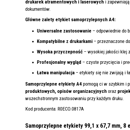
drukarek atramentowych i laserowych
i zapewniają 
dokumentów.
Główne zalety etykiet samoprzylepnych A4:
Uniwersalne zastosowanie
– odpowiednie do bi
Kompatybilne z drukarkami
– przeznaczone do 
Wysoka przyczepność
– wysokiej jakości klej
Profesjonalny wygląd
– czyste przycięcia i pr
Łatwa manipulacja
– etykiety się nie zwijają i ł
Samoprzylepne etykiety A4
pomogą ci w szybkim i p
produktowych, opisów organizacyjnych
oraz
proje
wszechstronnym zastosowaniu przy każdym druku.
Kod producenta: R0ECO.0817A
Samoprzylepne etykiety 99,1 x 67,7 mm, 8 e