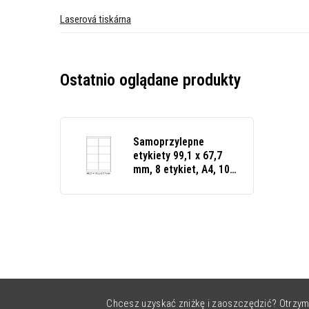
Laserová tiskárna
Ostatnio oglądane produkty
Samoprzylepne
etykiety 99,1 x 67,7
mm, 8 etykiet, A4, 100
arkuszy
Chcesz uzyskać zniżkę i zaoszczędzić? Otrzym