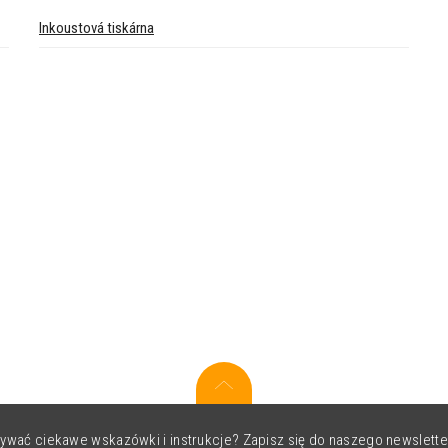
Inkoustová tiskárna
ywać ciekawe wskazówki i instrukcje? Zapisz się do naszego newslette