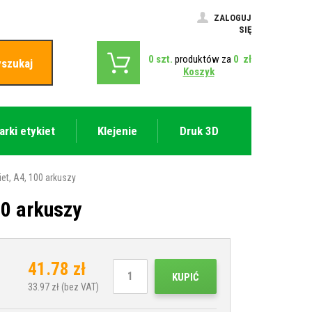
ZALOGUJ
SIĘ
0
szt.
produktów za
0
zł
szukaj
Koszyk
arki etykiet
Klejenie
Druk 3D
iet, A4, 100 arkuszy
00 arkuszy
41.78
zł
KUPIĆ
33.97
zł (bez VAT)