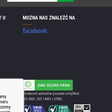
Y U
MOŻNA NAS ZNALEŹĆ NA
Producent wkładów posiada certyfikat
wamy
ISO 9001, ISO 14001 i STMC.
miaru
Możemy