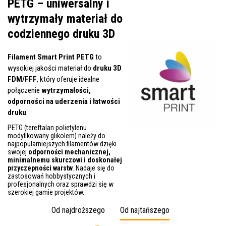
PETG – uniwersalny i
wytrzymały materiał do
codziennego druku 3D
Filament Smart Print PETG
to
wysokiej jakości materiał do
druku 3D
FDM/FFF
, który oferuje idealne
połączenie
wytrzymałości,
odporności na uderzenia i łatwości
druku
.
PETG (tereftalan polietylenu
modyfikowany glikolem) należy do
najpopularniejszych filamentów dzięki
swojej
odporności mechanicznej,
minimalnemu skurczowi i doskonałej
przyczepności warstw
. Nadaje się do
zastosowań hobbystycznych i
profesjonalnych oraz sprawdzi się w
szerokiej gamie projektów.
Od najdroższego
Od najtańszego