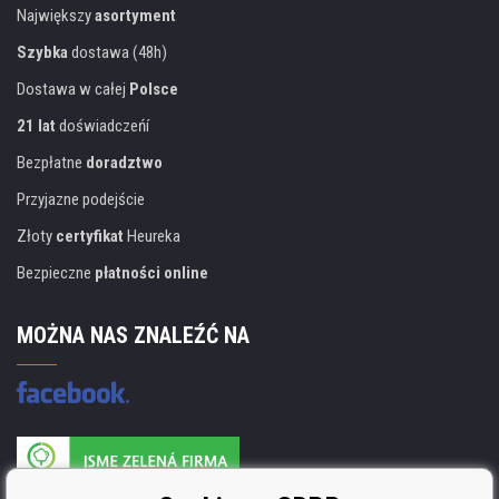
Największy
asortyment
Szybka
dostawa (48h)
Dostawa w całej
Polsce
21 lat
doświadczeńí
Bezpłatne
doradztwo
Przyjazne podejście
Złoty
certyfikat
Heureka
Bezpieczne
płatności online
MOŻNA NAS ZNALEŹĆ NA
Producent wkładów posiada certyfikat