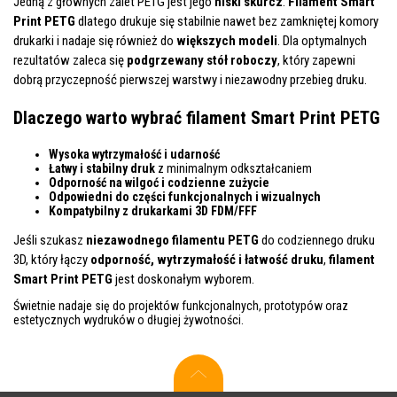
Jedną z głównych zalet PETG jest jego
niski skurcz
.
Filament Smart
Print PETG
dlatego drukuje się stabilnie nawet bez zamkniętej komory
drukarki i nadaje się również do
większych modeli
. Dla optymalnych
rezultatów zaleca się
podgrzewany stół roboczy
, który zapewni
dobrą przyczepność pierwszej warstwy i niezawodny przebieg druku.
Dlaczego warto wybrać filament Smart Print PETG
Wysoka wytrzymałość i udarność
Łatwy i stabilny druk
z minimalnym odkształcaniem
Odporność na wilgoć i codzienne zużycie
Odpowiedni do części funkcjonalnych i wizualnych
Kompatybilny z drukarkami 3D FDM/FFF
Jeśli szukasz
niezawodnego filamentu PETG
do codziennego druku
3D, który łączy
odporność, wytrzymałość i łatwość druku
,
filament
Smart Print PETG
jest doskonałym wyborem.
Świetnie nadaje się do projektów funkcjonalnych, prototypów oraz
estetycznych wydruków o długiej żywotności.