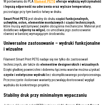
W porównaniu do PLA
filament PETG
oferuje większą wytrzymałość
i lepszą odporność na uderzenia oraz wyższe temperatury
,
pozostając przy tym bardzo łatwy w druku.
Smart Print PETG
jest idealny do druku
części funkcjonalnych,
uchwytów, osłon, elementów montażowych i części technicznych
,
które muszą wytrzymywać zwykłe obciążenia mechaniczne. Materiał jest
dodatkowo
odporny na wilgoć
, co umożliwia jego zastosowanie
również w bardziej wymagającym środowisku.
Uniwersalne zastosowanie – wydruki funkcjonalne
i wizualne
Filament Smart Print PETG nadaje się nie tylko do zastosowań
technicznych, ale także do
elementów designerskich i wizualnych
.
Dzięki gładkiej powierzchni i dobremu łączeniu warstw można uzyskać
czyste i estetyczne wydruki
bez skomplikowanego postprocessingu.
Przezroczyste i kolorowe warianty pozwalają dostosować wygląd
wydruku do konkretnego projektu.
Stabilny druk przy minimalnym wypaczaniu