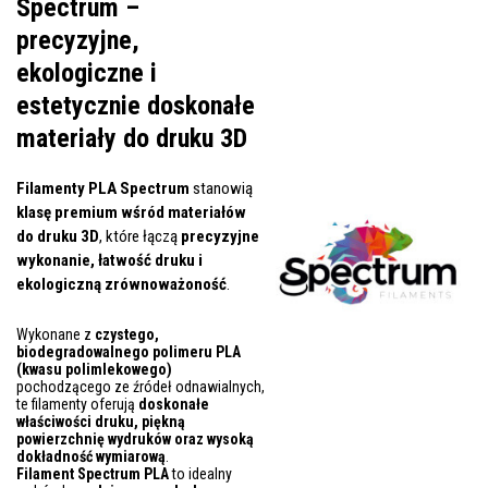
Spectrum –
precyzyjne,
ekologiczne i
estetycznie doskonałe
materiały do druku 3D
Filamenty PLA Spectrum
stanowią
klasę premium wśród materiałów
do druku 3D
, które łączą
precyzyjne
wykonanie, łatwość druku i
ekologiczną zrównoważoność
.
Wykonane z
czystego,
biodegradowalnego polimeru PLA
(kwasu polimlekowego)
pochodzącego ze źródeł odnawialnych,
te filamenty oferują
doskonałe
właściwości druku, piękną
powierzchnię wydruków oraz wysoką
dokładność wymiarową
.
Filament Spectrum PLA
to idealny