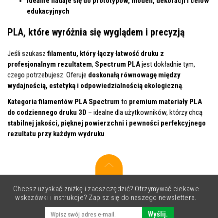
Idealne nadaje się do prototypów, modeli, dekoracji i celów
edukacyjnych
PLA, które wyróżnia się wyglądem i precyzją
Jeśli szukasz
filamentu, który łączy łatwość druku z
profesjonalnym rezultatem
,
Spectrum PLA
jest dokładnie tym,
czego potrzebujesz. Oferuje
doskonałą równowagę między
wydajnością, estetyką i odpowiedzialnością ekologiczną
.
Kategoria filamentów PLA Spectrum
to
premium materiały PLA
do codziennego druku 3D
– idealne dla użytkowników, którzy chcą
stabilnej jakości, pięknej powierzchni i pewności perfekcyjnego
rezultatu przy każdym wydruku
.
Chcesz uzyskać zniżkę i zaoszczędzić? Otrzymywać ciekawe
wskazówki i instrukcje? Zapisz się do naszego newslettera.
Wyślij.