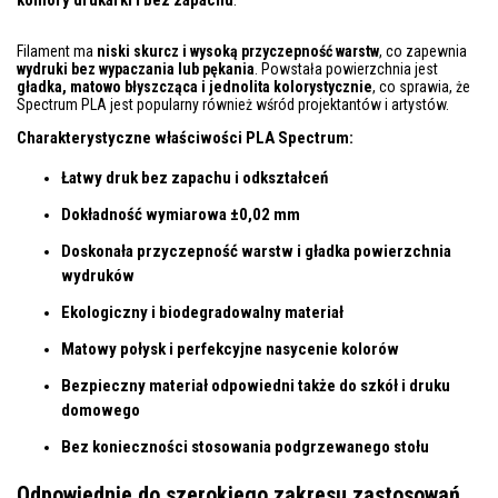
Filament ma
niski skurcz i wysoką przyczepność warstw
, co zapewnia
wydruki bez wypaczania lub pękania
. Powstała powierzchnia jest
gładka, matowo błyszcząca i jednolita kolorystycznie
, co sprawia, że
Spectrum PLA jest popularny również wśród projektantów i artystów.
Charakterystyczne właściwości PLA Spectrum:
Łatwy druk bez zapachu i odkształceń
Dokładność wymiarowa ±0,02 mm
Doskonała przyczepność warstw i gładka powierzchnia
wydruków
Ekologiczny i biodegradowalny materiał
Matowy połysk i perfekcyjne nasycenie kolorów
Bezpieczny materiał odpowiedni także do szkół i druku
domowego
Bez konieczności stosowania podgrzewanego stołu
Odpowiednie do szerokiego zakresu zastosowań