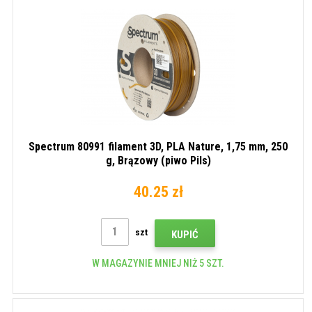
Niebieski,
white)
Niebie
Różowy,
(Tooli
Żółty,
turquo
Zielony
(Orange,
Blue,
Pink,
Yellow,
Green)
Spectrum 80991 filament 3D, PLA Nature, 1,75 mm, 250
g, Brązowy (piwo Pils)
40.25 zł
szt
KUPIĆ
W MAGAZYNIE MNIEJ NIŻ 5 SZT.