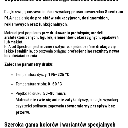
Dzięki swojej niezawodności i wysokiej jakości powierzchni
Spectrum
PLA
nadaje się do
projektów edukacyjnych, designerskich,
reklamowych oraz funkcjonalnych
.
Materiał jest popularny przy
drukowaniu prototypów, modeli
architektonicznych, figurek, elementów dekoracyjnych, opakowań
lub makiet
.
PLA od Spectrum jest
mocne i sztywne
, a jednocześnie
drukuje się
lekko i stabilnie
, co pozwala osiągać
profesjonalne rezultaty nawet
bez doświadczenia
.
Zalecane parametry druku:
Temperatura dyszy:
195–225 °C
Temperatura stołu:
0–60 °C
Prędkość druku:
50–80 mm/s
Materiał
nie rwie się ani nie zatyka dyszy
, a dzięki wysokiej
czystości polimeru zapewnia
równomierny przepływ bez
przerw
.
Szeroka gama kolorów i wariantów specjalnych