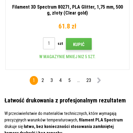
Filament 3D Spectrum 80271, PLA Glitter, 1,75 mm, 500
g, złoty (Clear gold)
61.8 zł
szt
KUPIĆ
W MAGAZYNIE MNIEJ NIŻ 5 SZT.
1
2
3
4
5
...
23
Łatwość drukowania z profesjonalnym rezultatem
W przeciwieństwie do materiałów technicznych, które wymagają
precyzyjnych warunków temperaturowych,
filament PLA Spectrum
drukuje się
łatwo, bez konieczności stosowania zamkniętej
komory drukarki i bez zapachu
.