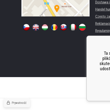
Dostawa i
Handel hu
Często za
Reklamacj
Regulamin
Ochrona 
Dla firm i 
Wynajem d
Ta 
plik
Wydajność
skute
Odstoupen
udost
Prywatność