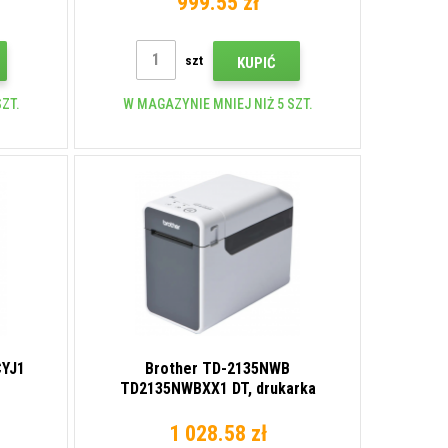
999.55 zł
szt
KUPIĆ
ZT.
W MAGAZYNIE MNIEJ NIŻ 5 SZT.
CYJ1
Brother TD-2135NWB
TD2135NWBXX1 DT, drukarka
etykiet
1 028.58 zł