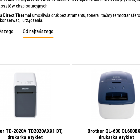
kosztów eksploatacyjnych.
ia
Direct Thermal
umożliwia druk bez atramentu, tonera i taśmy termotransfe
konserwacji urządzenia.
oższego
Od najtańszego
er TD-2020A TD2020AXX1 DT,
Brother QL-600 QL600B
drukarka etykiet
drukarka etykiet