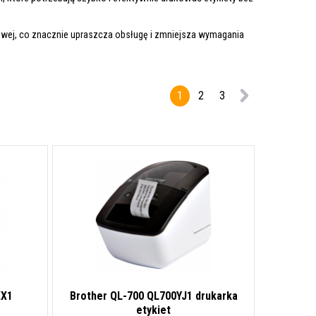
rowej, co znacznie upraszcza obsługę i zmniejsza wymagania
1
2
3
XX1
Brother QL-700 QL700YJ1 drukarka
etykiet