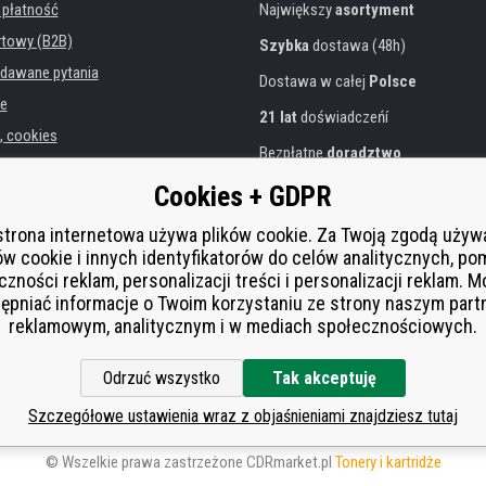
 płatność
Największy
asortyment
rtowy (B2B)
Szybka
dostawa (48h)
dawane pytania
Dostawa w całej
Polsce
e
21 lat
doświadczeńí
, cookies
Bezpłatne
doradztwo
danych osobowych
Przyjazne podejście
Cookies + GDPR
instytucji
Złoty
certyfikat
Heureka
rukarek
strona internetowa używa plików cookie. Za Twoją zgodą uży
ów cookie i innych identyfikatorów do celów analitycznych, po
Bezpieczne
płatności online
 zastępcza
czności reklam, personalizacji treści i personalizacji reklam. 
í od smlouvy
ępniać informacje o Twoim korzystaniu ze strony naszym par
reklamowym, analitycznym i w mediach społecznościowych.
Odrzuć wszystko
Tak akceptuję
Szczegółowe ustawienia wraz z objaśnieniami znajdziesz tutaj
© Wszelkie prawa zastrzeżone CDRmarket.pl
Tonery i kartridże