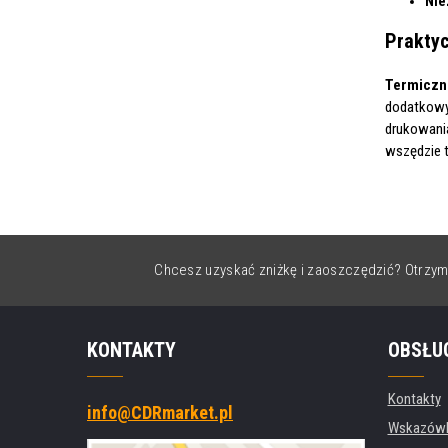
Nie
Prakty
Termiczne
dodatkowyc
drukowani
wszędzie t
Chcesz uzyskać zniżkę i zaoszczędzić? Otrzym
KONTAKTY
OBSŁU
Kontakty
info@CDRmarket.pl
Wskazówki