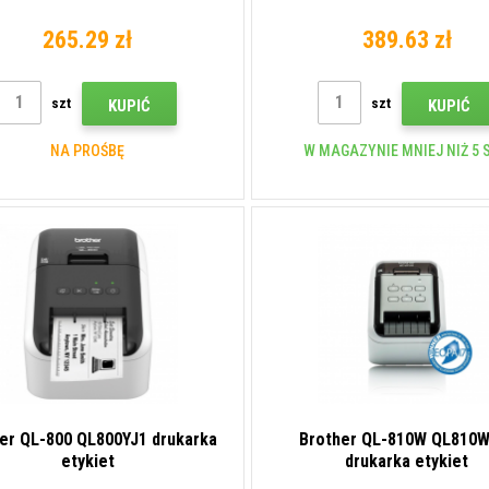
265.29 zł
389.63 zł
szt
szt
KUPIĆ
KUPIĆ
NA PROŚBĘ
W MAGAZYNIE MNIEJ NIŻ 5 S
er QL-800 QL800YJ1 drukarka
Brother QL-810W QL810
etykiet
drukarka etykiet