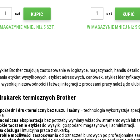
szt
szt
KUPIĆ
KUPIĆ
MAGAZYNIE MNIEJ NIŻ 5 SZT.
W MAGAZYNIE MNIEJ NIŻ 5 S
tykiet Brother znajdują zastosowanie w logistyce, magazynach, handlu detali
nia etykiet wysyłkowych, etykiet adresowych, cenówek, etykiet identyfik
wysokiej niezawodności i łatwej integracji z procesami pracy należą do ulu
drukarek termicznych Brother
pośredni druk termiczny bez tuszu i taśmy
– technologia wykorzystuje spec
ła.
nomiczna eksploatacja
bez potrzeby wymiany wkładów atramentowych lub t
bkie tworzenie etykiet
do wysyłki, gospodarki magazynowej i administracji.
wa obsługa
i intuicyjna praca z drukarką.
rokie możliwości zastosowania
od oznaczeń biurowych po profesjonalne zas