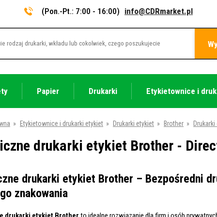
(Pon.-Pt.: 7:00 - 16:00)
info@CDRmarket.pl
Wy
ety
Papier
Drukarki
Etykietownice i druk
ówna
»
Etykietownice i drukarki etykiet
»
Drukarki etykiet
»
Brother
»
Drukarki 
czne drukarki etykiet Brother - Dire
zne drukarki etykiet Brother – Bezpośredni dr
ego znakowania
 drukarki etykiet Brother
to idealne rozwiązanie dla firm i osób prywatnyc