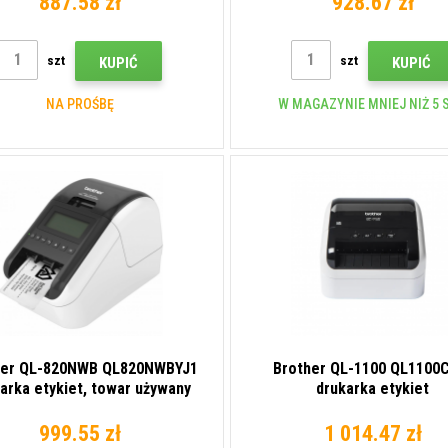
887.58 zł
928.67 zł
szt
szt
KUPIĆ
KUPIĆ
NA PROŚBĘ
W MAGAZYNIE MNIEJ NIŻ 5 S
her QL-820NWB QL820NWBYJ1
Brother QL-1100 QL1100
arka etykiet, towar używany
drukarka etykiet
999.55 zł
1 014.47 zł