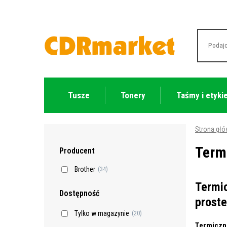
Tusze
Tonery
Taśmy i etyki
Strona gł
Termi
Producent
Brother
(34)
Termic
Dostępność
prost
Tylko w magazynie
(20)
Termiczne