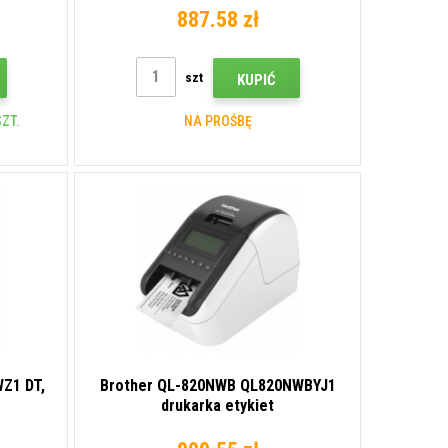
887.58 zł
szt
KUPIĆ
ZT.
NA PROŚBĘ
Z1 DT,
Brother QL-820NWB QL820NWBYJ1
drukarka etykiet