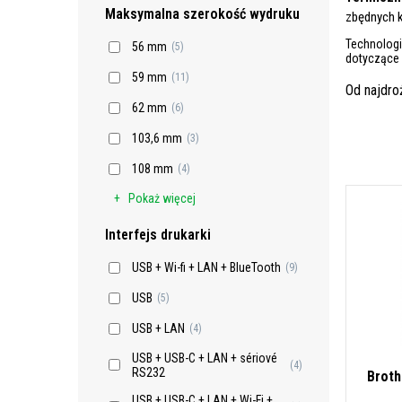
Maksymalna szerokość wydruku
zbędnych 
Technolog
56 mm
(5)
dotyczące 
59 mm
(11)
Od najdr
62 mm
(6)
103,6 mm
(3)
108 mm
(4)
Pokaż więcej
Interfejs drukarki
USB + Wi-fi + LAN + BlueTooth
(9)
USB
(5)
USB + LAN
(4)
USB + USB-C + LAN + sériové
(4)
RS232
Broth
USB + USB-C + LAN + Wi-Fi +