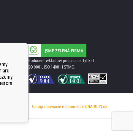
Producent wkładów posiada certyfikat
wamy
ISO 9001, ISO 14001 i STMC.
miaru
Możemy
tnerom
Oprogramowanie e-commerce
BINARGON.cz