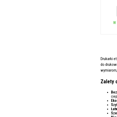
W 
Drukarki e
do drukowa
wymiarom, 
Zalety 
Bez
ciep
Eko
Szy
Łat
Sze