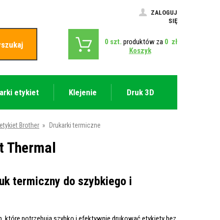
ZALOGUJ
SIĘ
0
szt.
produktów za
0
zł
szukaj
Koszyk
arki etykiet
Klejenie
Druk 3D
etykiet Brother
»
Drukarki termiczne
ct Thermal
uk termiczny do szybkiego i
h, które potrzebują szybko i efektywnie drukować etykiety bez