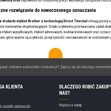
zawodny druk
odpowiedni do codziennej pracy i wysokiego obciążenia roboc
czne rozwiązanie do nowoczesnego oznaczania
 drukarki etykiet Brother z technologią Direct Thermal
oferują prosty 
h materiałów eksploatacyjnych. Dzięki szybkiemu przetwarzaniu zadań druko
a etykiet wysyłkowych, etykiet adresowych, kodów kreskowych oraz oznacz
am, gdzie ważne są szybkość, przejrzystość i niezawodność w codziennym 
ywać ciekawe wskazówki i instrukcje? Zapisz się do naszego newslette
GA KLIENTA
DLACZEGO ROBIĆ ZAKUP
NAS?
Najlepsze
ceny
, porady, samouczki