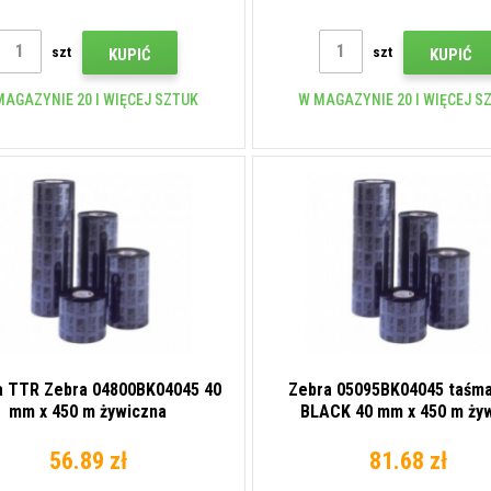
szt
szt
KUPIĆ
KUPIĆ
MAGAZYNIE 20 I WIĘCEJ SZTUK
W MAGAZYNIE 20 I WIĘCEJ S
 TTR Zebra 04800BK04045 40
Zebra 05095BK04045 taśm
mm x 450 m żywiczna
BLACK 40 mm x 450 m ży
56.89 zł
81.68 zł