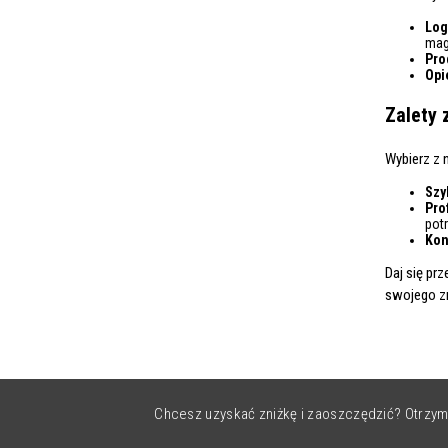
Log
mag
Pro
Opi
Zalety 
Wybierz z 
Szy
Pro
pot
Kon
Daj się pr
swojego zn
Chcesz uzyskać zniżkę i zaoszczędzić? Otrzym