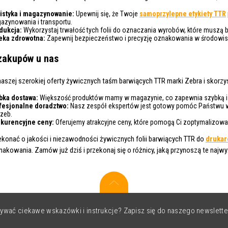
istyka i magazynowanie:
Upewnij się, że Twoje
samoprzylepne etykiety TTR
azynowania i transportu.
dukcja:
Wykorzystaj trwałość tych folii do oznaczania wyrobów, które muszą 
eka zdrowotna:
Zapewnij bezpieczeństwo i precyzję oznakowania w środowisk
zakupów u nas
naszej szerokiej oferty żywicznych taśm barwiących TTR marki Zebra i skorzyst
bka dostawa:
Większość produktów mamy w magazynie, co zapewnia szybką i
fesjonalne doradztwo:
Nasz zespół ekspertów jest gotowy pomóc Państwu w
rzeb.
kurencyjne ceny:
Oferujemy atrakcyjne ceny, które pomogą Ci zoptymalizowa
zekonać o jakości i niezawodności żywicznych folii barwiących TTR do
drukar
akowania. Zamów już dziś i przekonaj się o różnicy, jaką przynoszą te najwy
ywać ciekawe wskazówki i instrukcje? Zapisz się do naszego newslette