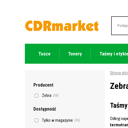
Tusze
Tonery
Taśmy i etyki
Strona gł
Zebr
Producent
Zebra
(36)
Taśmy 
Dostępność
Odkryj naj
Tylko w magazynie
(33)
termotra