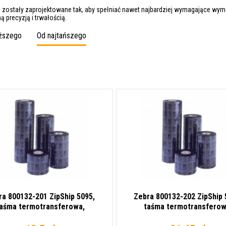
e zostały zaprojektowane tak, aby spełniać nawet najbardziej wymagające wym
 precyzją i trwałością.
oższego
Od najtańszego
ra 800132-201 ZipShip 5095,
Zebra 800132-202 ZipShip 
aśma termotransferowa,
taśma termotransferow
żywiczna, 33 mm
żywiczna, 56,9 mm