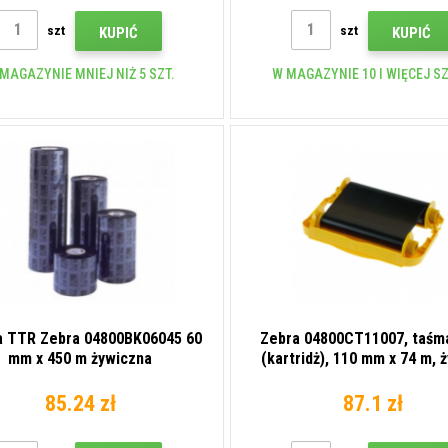
szt
szt
KUPIĆ
KUPIĆ
MAGAZYNIE MNIEJ NIŻ 5 SZT.
W MAGAZYNIE 10 I WIĘCEJ S
 TTR Zebra 04800BK06045 60
Zebra 04800CT11007, taśm
mm x 450 m żywiczna
(kartridż), 110 mm x 74 m, 
(resin)
85.24 zł
87.1 zł