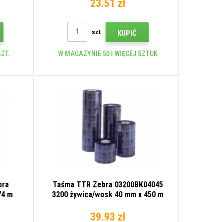
23.51 zł
szt
KUPIĆ
ZT.
W MAGAZYNIE 50 I WIĘCEJ SZTUK
bra
Taśma TTR Zebra 03200BK04045
74 m
3200 żywica/wosk 40 mm x 450 m
39.93 zł