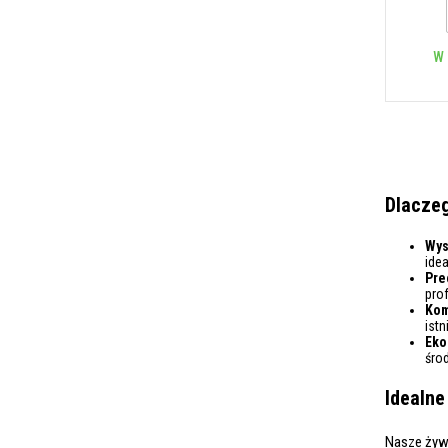
W 
Dlaczeg
Wys
ide
Pre
prof
Kom
ist
Eko
śro
Idealne
Nasze żywi