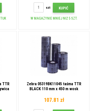
szt
KUPIĆ
ZTUK
W MAGAZYNIE MNIEJ NIŻ 5 SZT.
a TTR
Zebra 05319BK11045 taśma TTR
żywica
BLACK 110 mm x 450 m wosk
107.81 zł