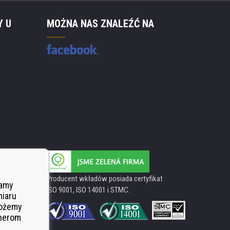
Y U
MOŻNA NAS ZNALEŹĆ NA
Producent wkładów posiada certyfikat
wamy
ISO 9001, ISO 14001 i STMC.
miaru
Możemy
tnerom