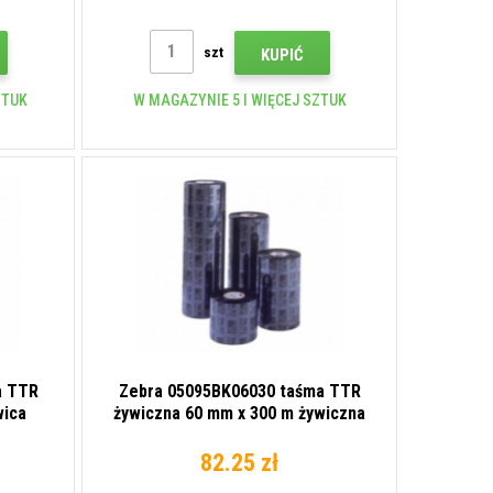
szt
KUPIĆ
ZTUK
W MAGAZYNIE 5 I WIĘCEJ SZTUK
a TTR
Zebra 05095BK06030 taśma TTR
wica
żywiczna 60 mm x 300 m żywiczna
82.25 zł