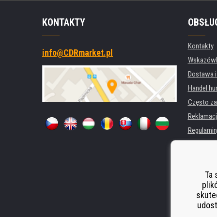
KONTAKTY
OBSŁU
Kontakty
info@CDRmarket.pl
Wskazówki
Dostawa i
Handel hu
Często za
Reklamacj
Regulamin
Ochrona 
Dla firm i 
Wynajem d
Ta 
plik
Wydajność
skute
Odstoupen
udost