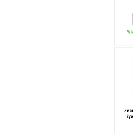
W 
Zeb
żyw