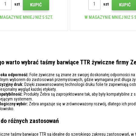
szt
szt
KUPIĆ
KUPIĆ
MAGAZYNIE MNIEJ NIŻ 5 SZT.
W MAGAZYNIE MNIEJ NIŻ 5 S
o warto wybrać taśmy barwiące TTR żywiczne firmy Z
oka odporność:
Folie żywiczne są znane ze swojej doskonałej odporności na śc
alnym wyborem do zastosowań przemysłowych, gdzie wymagana jest długa żyw
cyzyjny druk:
Dzięki zaawansowanej technologii druku folie te zapewniają ostre
esjonalny wygląd każdej etykiety.
patybilność:
Produkty Zebra są zaprojektowane tak, aby były kompatybilne z s
niejącym systemem.
logiczny wybór:
Zebra angażuje się w zrównoważony rozwój, dlatego ich produ
dowisko.
 do różnych zastosowań
czne taśmy barwiące TTR są idealne do szerokiego zakresu zastosowań, w 