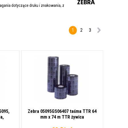
agania dotyczące druku i znakowania, z
1
2
3
5095,
Zebra 05095GS06407 taśma TTR 64
a,
mm x 74 m TTR żywica