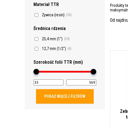
Materiał TTR
Produkty t
maksymalną
Żywica (resin)
(36)
Od najdr
Średnica rdzenia
25,4 mm (1")
(29)
12,7 mm (1/2")
(6)
Szerokość folii TTR (mm)
POKAŻ WIĘCEJ FILTRÓW
Zeb
t