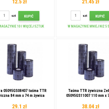
12.5 zł
21.45 zł
szt
szt
KUPIĆ
KUPIĆ
MAGAZYNIE 10 I WIĘCEJ SZTUK
W MAGAZYNIE MNIEJ NIŻ 5 S
ra 05095GS08407 taśma TTR
Taśma TTR żywiczna Ze
iczna 84 mm x 74 m żywica
05095GS11007 110 mm x 
żywica OUT
29.1 zł
38.04 zł