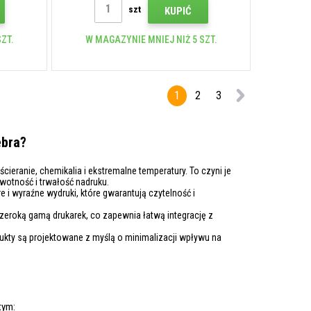
szt
KUPIĆ
ZT.
W MAGAZYNIE MNIEJ NIŻ 5 SZT.
1
2
3
ebra?
ieranie, chemikalia i ekstremalne temperatury. To czyni je
otność i trwałość nadruku.
 i wyraźne wydruki, które gwarantują czytelność i
zeroką gamą drukarek, co zapewnia łatwą integrację z
kty są projektowane z myślą o minimalizacji wpływu na
tym: