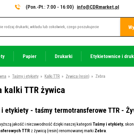
(Pon.-Pt.: 7:00 - 16:00)
info@CDRmarket.pl
Wy
ety
Papier
Drukarki
Etykietownice i druk
ówna
»
Taśmy i etykiety
»
Kalki TTR
»
Żywica (resin)
»
Zebra
a kalki TTR żywica
i etykiety - taśmy termotransferowe TTR - Żyw
wyższą jakość i niezawodność dzięki naszej kategorii
Taśmy i etykiety
, sko
nsferowych TTR
z żywicą (resin) renomowanej marki
Zebra
.