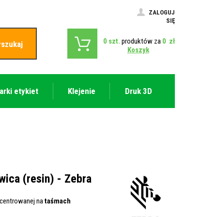
ZALOGUJ
SIĘ
0
szt.
produktów za
0
zł
szukaj
Koszyk
arki etykiet
Klejenie
Druk 3D
ica (resin) - Zebra
ncentrowanej na
taśmach