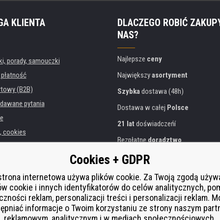
GA KLIENTA
DLACZEGO ROBIĆ ZAKUP
NAS?
Najlepsze
ceny
, porady, samouczki
 płatność
Największy
asortyment
rtowy (B2B)
Szybka
dostawa (48h)
dawane pytania
Dostawa w całej
Polsce
e
21 lat
doświadczeńí
, cookies
Bezpłatne
doradztwo
danych osobowych
Przyjazne podejście
Cookies + GDPR
instytucji
Złoty
certyfikat
Heureka
rukarek
strona internetowa używa plików cookie. Za Twoją zgodą uży
ów cookie i innych identyfikatorów do celów analitycznych, po
Bezpieczne
płatności online
 zastępcza
czności reklam, personalizacji treści i personalizacji reklam. 
í od smlouvy
ępniać informacje o Twoim korzystaniu ze strony naszym par
reklamowym, analitycznym i w mediach społecznościowych.